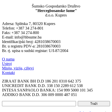
Šumsko Gospodarsko Društvo
"Hercegbosanske šume"
d.o.o. Kupres
Adresa: Splitska 7, 80320 Kupres
Telefon: +387 34 274-801
Faks: +387 34 274-800
E-mail: info@hbsume.ba
Identifikacijski broj: 4281038670003
Br. u registru PDV-a: 281038670003
Br. rj. upisa u sudski registar: U/I-87/2004
O nama
Ustroj
Misija, vizija, ciljevi
Kontakt
ZIRAAT BANK BH D.D 186 201 0310 642 375
UNICREDIT BANK D.D. 338 150 2289 612 538
INTESA SANPAOLO BANKA: 154 999 5000 101 345
ADDIKO BANK D.D. 306 009 0000 487 051