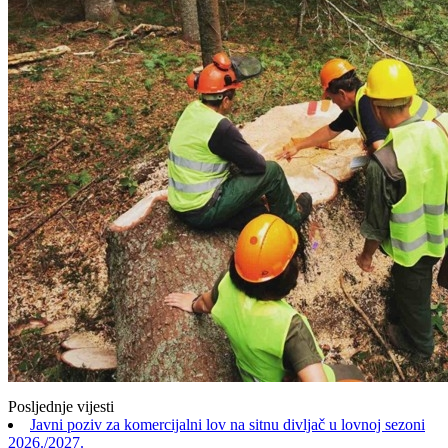
Posljednje vijesti
Javni poziv za komercijalni lov na sitnu divljač u lovnoj sezoni
2026./2027.