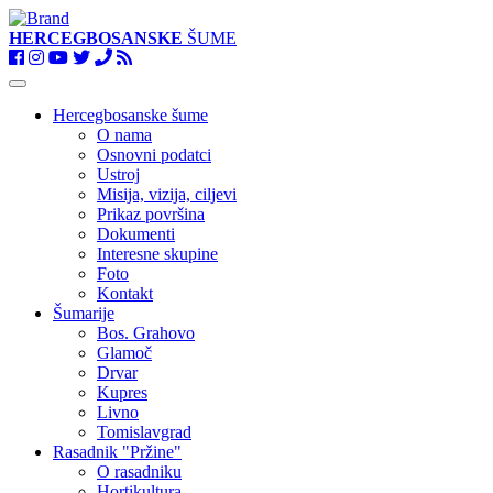
HERCEGBOSANSKE
ŠUME
Toggle
navigation
Hercegbosanske šume
O nama
Osnovni podatci
Ustroj
Misija, vizija, ciljevi
Prikaz površina
Dokumenti
Interesne skupine
Foto
Kontakt
Šumarije
Bos. Grahovo
Glamoč
Drvar
Kupres
Livno
Tomislavgrad
Rasadnik "Pržine"
O rasadniku
Hortikultura