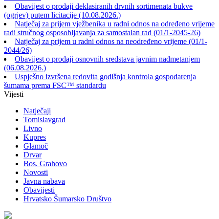
Obavijest o prodaji deklasiranih drvnih sortimenata bukve
(ogrjev) putem licitacije (10.08.2026.)
Natječaj za prijem vježbenika u radni odnos na određeno vrijeme
radi stručnog osposobljavanja za samostalan rad (01/1-2045-26)
Natječaj za prijem u radni odnos na neodređeno vrijeme (01/1-
2044/26)
Obavijest o prodaji osnovnih sredstava javnim nadmetanjem
(06.08.2026.)
Uspješno izvršena redovita godišnja kontrola gospodarenja
šumama prema FSC™ standardu
Vijesti
Natječaji
Tomislavgrad
Livno
Kupres
Glamoč
Drvar
Bos. Grahovo
Novosti
Javna nabava
Obavijesti
Hrvatsko Šumarsko Društvo