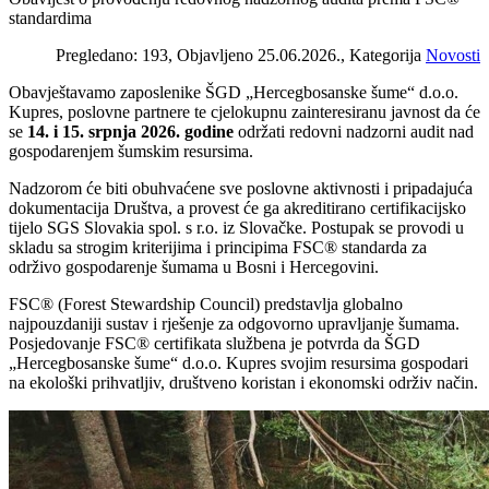
standardima
Pregledano: 193, Objavljeno 25.06.2026., Kategorija
Novosti
Obavještavamo zaposlenike ŠGD „Hercegbosanske šume“ d.o.o.
Kupres, poslovne partnere te cjelokupnu zainteresiranu javnost da će
se
14. i 15. srpnja 2026. godine
održati redovni nadzorni audit nad
gospodarenjem šumskim resursima.
Nadzorom će biti obuhvaćene sve poslovne aktivnosti i pripadajuća
dokumentacija Društva, a provest će ga akreditirano certifikacijsko
tijelo SGS Slovakia spol. s r.o. iz Slovačke. Postupak se provodi u
skladu sa strogim kriterijima i principima FSC® standarda za
održivo gospodarenje šumama u Bosni i Hercegovini.
FSC® (Forest Stewardship Council) predstavlja globalno
najpouzdaniji sustav i rješenje za odgovorno upravljanje šumama.
Posjedovanje FSC® certifikata službena je potvrda da ŠGD
„Hercegbosanske šume“ d.o.o. Kupres svojim resursima gospodari
na ekološki prihvatljiv, društveno koristan i ekonomski održiv način.