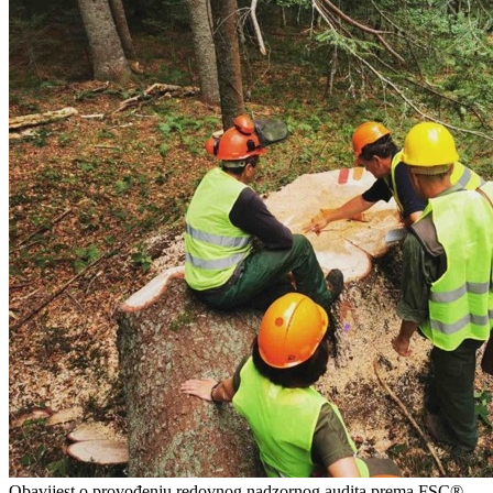
Obavijest o provođenju redovnog nadzornog audita prema FSC®