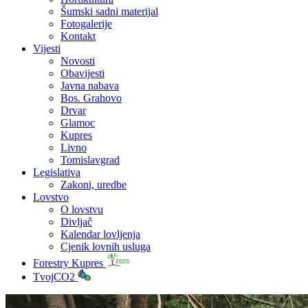
Šumski sadni materijal
Fotogalerije
Kontakt
Vijesti
Novosti
Obavijesti
Javna nabava
Bos. Grahovo
Drvar
Glamoc
Kupres
Livno
Tomislavgrad
Legislativa
Zakoni, uredbe
Lovstvo
O lovstvu
Divljač
Kalendar lovljenja
Cjenik lovnih usluga
Forestry Kupres
TvojCO2