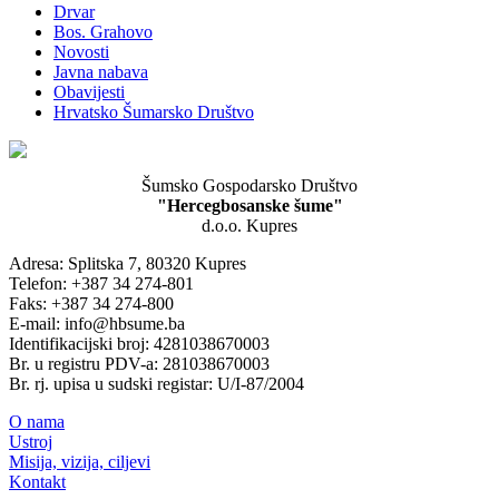
Drvar
Bos. Grahovo
Novosti
Javna nabava
Obavijesti
Hrvatsko Šumarsko Društvo
Šumsko Gospodarsko Društvo
"Hercegbosanske šume"
d.o.o. Kupres
Adresa: Splitska 7, 80320 Kupres
Telefon: +387 34 274-801
Faks: +387 34 274-800
E-mail: info@hbsume.ba
Identifikacijski broj: 4281038670003
Br. u registru PDV-a: 281038670003
Br. rj. upisa u sudski registar: U/I-87/2004
O nama
Ustroj
Misija, vizija, ciljevi
Kontakt