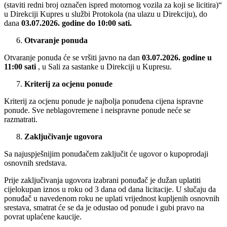
(staviti redni broj označen ispred motornog vozila za koji se licitira)“
u Direkciji Kupres u službi Protokola (na ulazu u Direkciju), do
dana
03.07.2026. godine do 10:00 sati.
Otvaranje ponuda
Otvaranje ponuda će se vršiti javno na dan
03.07.
2026. godine u
11:00 sati
, u Sali za sastanke u Direkciji u Kupresu.
Kriterij za ocjenu ponude
Kriterij za ocjenu ponude je najbolja ponuđena cijena ispravne
ponude. Sve neblagovremene i neispravne ponude neće se
razmatrati.
Zaključivanje ugovora
Sa najuspješnijim ponuđačem zaključit će ugovor o kupoprodaji
osnovnih sredstava.
Prije zaključivanja ugovora izabrani ponuđač je dužan uplatiti
cijelokupan iznos u roku od 3 dana od dana licitacije. U slučaju da
ponuđač u navedenom roku ne uplati vrijednost kupljenih osnovnih
srestava, smatrat će se da je odustao od ponude i gubi pravo na
povrat uplaćene kaucije.