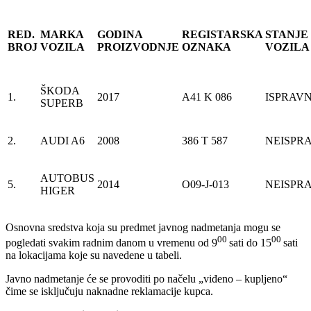
RED.
MARKA
GODINA
REGISTARSKA
STANJE
BROJ
VOZILA
PROIZVODNJE
OZNAKA
VOZILA
ŠKODA
1.
2017
A41 K 086
ISPRAV
SUPERB
2.
AUDI A6
2008
386 T 587
NEISPR
AUTOBUS
5.
2014
O09-J-013
NEISPR
HIGER
Osnovna sredstva koja su predmet javnog nadmetanja mogu se
00
00
pogledati svakim radnim danom u vremenu od 9
sati do 15
sati
na lokacijama koje su navedene u tabeli.
Javno nadmetanje će se provoditi po načelu „viđeno – kupljeno“
čime se isključuju naknadne reklamacije kupca.