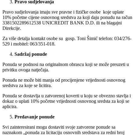
Pravo sudjelovanja
Pravo sudjelovanja imaju sve pravne i fizičke osobe koje uplate
10% početne cijene osnovnog sredstva za koji daju ponudu na račun
3381502289612538 UNICREDIT BANK D.D. ili na blagajni
Direkcije.
Za više detalja kontakt osobe su gosp. Toni Šimić telefon: 034/276-
529 i mobitel: 063/351-018.
Sadržaj ponude
Ponuda se podnosi na originalnom obrascu koji se može preuzeti u
privitku ovoga natječaja.
Ponuda ne može biti manja od procijenjene vrijednosti osnovnog
sredstva za koje se licitira.
Ponuda se dostavlja u zatvorenoj koverti u koju se obvezno stavlja i
dokaz o uplati 10% početne vrijednosti osnovnog sredsta za koji se
aplicira.
Predavanje ponude
Svi zainteresirani mogu dostaviti svoje zatvorene ponude sa
naznakom „ponuda za licitaciju osnovnih sredstava za redni broj