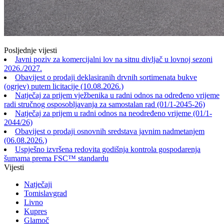
Posljednje vijesti
Javni poziv za komercijalni lov na sitnu divljač u lovnoj sezoni
2026./2027.
Obavijest o prodaji deklasiranih drvnih sortimenata bukve
(ogrjev) putem licitacije (10.08.2026.)
Natječaj za prijem vježbenika u radni odnos na određeno vrijeme
radi stručnog osposobljavanja za samostalan rad (01/1-2045-26)
Natječaj za prijem u radni odnos na neodređeno vrijeme (01/1-
2044/26)
Obavijest o prodaji osnovnih sredstava javnim nadmetanjem
(06.08.2026.)
Uspješno izvršena redovita godišnja kontrola gospodarenja
šumama prema FSC™ standardu
Vijesti
Natječaji
Tomislavgrad
Livno
Kupres
Glamoč