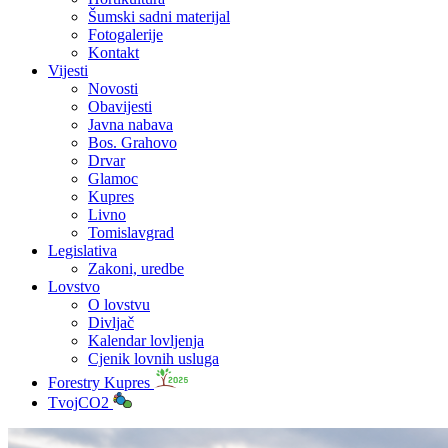
Šumski sadni materijal
Fotogalerije
Kontakt
Vijesti
Novosti
Obavijesti
Javna nabava
Bos. Grahovo
Drvar
Glamoc
Kupres
Livno
Tomislavgrad
Legislativa
Zakoni, uredbe
Lovstvo
O lovstvu
Divljač
Kalendar lovljenja
Cjenik lovnih usluga
Forestry Kupres
TvojCO2