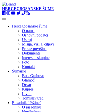
HERCEGBOSANSKE
ŠUME
Toggle
navigation
Hercegbosanske šume
O nama
Osnovni podatci
Ustroj
Misija, vizija, ciljevi
Prikaz površina
Dokumenti
Interesne skupine
Foto
Kontakt
Šumarije
Bos. Grahovo
Glamoč
Drvar
Kupres
Livno
Tomislavgrad
Rasadnik "Pržine"
O rasadniku
Hortikultura