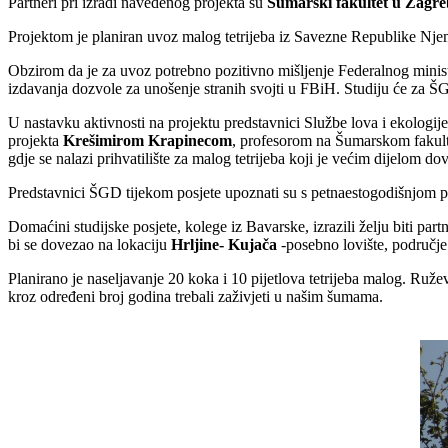
Partneri pri izradi navedenog projekta su
Šumarski fakultet u Zagr
Projektom je planiran uvoz malog tetrijeba iz Savezne Republike Njemač
Obzirom da je za uvoz potrebno pozitivno mišljenje Federalnog ministar
izdavanja dozvole za unošenje stranih svojti u FBiH. Studiju će za Š
U nastavku aktivnosti na projektu predstavnici Službe lova i ekologij
projekta
Krešimirom Krapinecom
, profesorom na Šumarskom fakulte
gdje se nalazi prihvatilište za malog tetrijeba koji je većim dijelom d
Predstavnici ŠGD tijekom posjete upoznati su s petnaestogodišnjom pr
Domaćini studijske posjete, kolege iz Bavarske, izrazili želju biti par
bi se dovezao na lokaciju
Hrljine- Kujača
-posebno lovište, područj
Planirano je naseljavanje 20 koka i 10 pijetlova tetrijeba malog. Ruž
kroz određeni broj godina trebali zaživjeti u našim šumama.