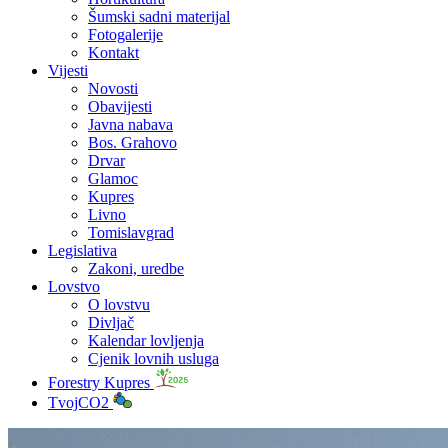
Šumski sadni materijal
Fotogalerije
Kontakt
Vijesti
Novosti
Obavijesti
Javna nabava
Bos. Grahovo
Drvar
Glamoc
Kupres
Livno
Tomislavgrad
Legislativa
Zakoni, uredbe
Lovstvo
O lovstvu
Divljač
Kalendar lovljenja
Cjenik lovnih usluga
Forestry Kupres
TvojCO2