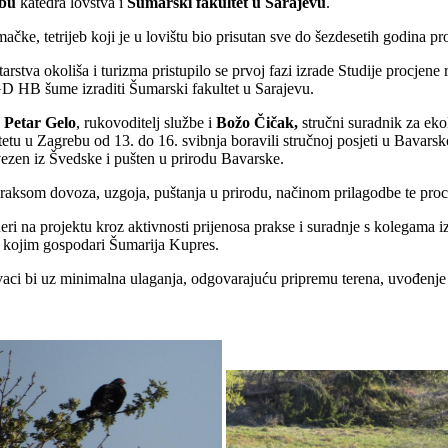
ebu
katedra lovstva i
Šumarski fakultet u Sarajevu
.
ke, tetrijeb koji je u lovištu bio prisutan sve do šezdesetih godina pr
stva okoliša i turizma pristupilo se prvoj fazi izrade Studije procjene
GD HB šume izraditi Šumarski fakultet u Sarajevu.
e
Petar Gelo
, rukovoditelj službe i
Božo Čičak,
stručni suradnik za eko
tu u Zagrebu od 13. do 16. svibnja boravili stručnoj posjeti u Bavarsko
ovezen iz Švedske i pušten u prirodu Bavarske.
aksom dovoza, uzgoja, puštanja u prirodu, načinom prilagodbe te proces
tneri na projektu kroz aktivnosti prijenosa prakse i suradnje s kolegama 
e kojim gospodari Šumarija Kupres.
evaci bi uz minimalna ulaganja, odgovarajuću pripremu terena, uvođenje 