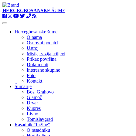
HERCEGBOSANSKE
ŠUME
Toggle
navigation
Hercegbosanske šume
O nama
Osnovni podatci
Ustroj
Misija, vizija, ciljevi
Prikaz površina
Dokumenti
Interesne skupine
Foto
Kontakt
Šumarije
Bos. Grahovo
Glamoč
Drvar
Kupres
Livno
Tomislavgrad
Rasadnik "Pržine"
O rasadniku
Hortikultura