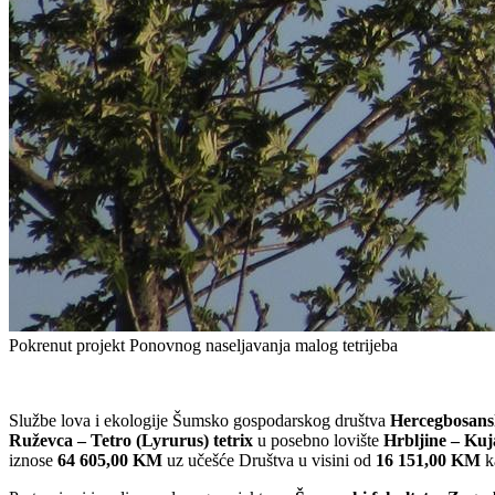
Pokrenut projekt Ponovnog naseljavanja malog tetrijeba
Službe lova i ekologije Šumsko gospodarskog društva
Hercegbosans
Ruževca – Tetro (Lyrurus) tetrix
u posebno lovište
Hrbljine – Kuj
iznose
64 605,00 KM
uz učešće Društva u visini od
16 151,00 KM
k