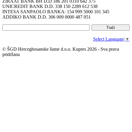
ZIRAAT BANK BH D.D 186 201 0310 642 375
UNICREDIT BANK D.D. 338 150 2289 612 538
INTESA SANPAOLO BANKA: 154 999 5000 101 345
ADDIKO BANK D.D. 306 009 0000 487 051
Select Language
▼
© ŠGD Hercegbosanske šume d.o.o. Kupres 2026 - Sva prava
pridržana