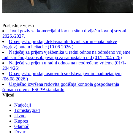
Posljednje vijesti
Javni poziv za komercijalni lov na sitnu divljač u lovnoj sezoni
2026./2027.
Obavijest o prodaji deklasiranih drvnih sortimenata bukve
(ogrjev) putem licitacije (10.08.2026.)
Natječaj za prijem vježbenika u radni odnos na određeno vrijeme
radi stručnog osposobljavanja za samostalan rad (01/1-2045-26)
Natječaj za prijem u radni odnos na neodređeno vrijeme (01/1-
2044/26)
Obavijest o prodaji osnovnih sredstava javnim nadmetanjem
(06.08.2026.)
Uspješno izvršena redovita godišnja kontrola gospodarenja
šumama prema FSC™ standardu
Vijesti
Natječaji
Tomislavgrad
Livno
Kupres
Glamoč
Drvar