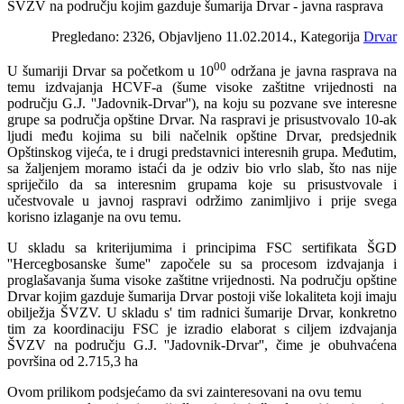
ŠVZV na području kojim gazduje šumarija Drvar - javna rasprava
Pregledano: 2326, Objavljeno 11.02.2014., Kategorija
Drvar
00
U šumariji Drvar sa početkom u 10
održana je javna rasprava na
temu izdvajanja HCVF-a (šume visoke zaštitne vrijednosti na
području G.J. ''Jadovnik-Drvar''), na koju su pozvane sve interesne
grupe sa područja opštine Drvar. Na raspravi je prisustvovalo 10-ak
ljudi među kojima su bili načelnik opštine Drvar, predsjednik
Opštinskog vijeća, te i drugi predstavnici interesnih grupa. Međutim,
sa žaljenjem moramo istaći da je odziv bio vrlo slab, što nas nije
spriječilo da sa interesnim grupama koje su prisustvovale i
učestvovale u javnoj raspravi održimo zanimljivo i prije svega
korisno izlaganje na ovu temu.
U skladu sa kriterijumima i principima FSC sertifikata ŠGD
''Hercegbosanske šume'' započele su sa procesom izdvajanja i
proglašavanja šuma visoke zaštitne vrijednosti. Na području opštine
Drvar kojim gazduje šumarija Drvar postoji više lokaliteta koji imaju
obilježja ŠVZV. U skladu s' tim radnici šumarije Drvar, konkretno
tim za koordinaciju FSC je izradio elaborat s ciljem izdvajanja
ŠVZV na području G.J. ''Jadovnik-Drvar'', čime je obuhvaćena
površina od 2.715,3 ha
Ovom prilikom podsjećamo da svi zainteresovani na ovu temu