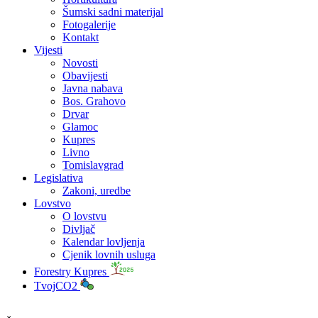
Šumski sadni materijal
Fotogalerije
Kontakt
Vijesti
Novosti
Obavijesti
Javna nabava
Bos. Grahovo
Drvar
Glamoc
Kupres
Livno
Tomislavgrad
Legislativa
Zakoni, uredbe
Lovstvo
O lovstvu
Divljač
Kalendar lovljenja
Cjenik lovnih usluga
Forestry Kupres
TvojCO2