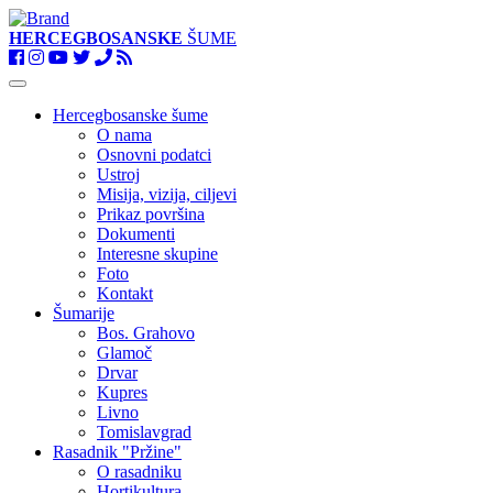
HERCEGBOSANSKE
ŠUME
Toggle
navigation
Hercegbosanske šume
O nama
Osnovni podatci
Ustroj
Misija, vizija, ciljevi
Prikaz površina
Dokumenti
Interesne skupine
Foto
Kontakt
Šumarije
Bos. Grahovo
Glamoč
Drvar
Kupres
Livno
Tomislavgrad
Rasadnik "Pržine"
O rasadniku
Hortikultura