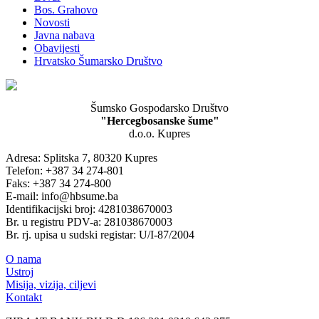
Bos. Grahovo
Novosti
Javna nabava
Obavijesti
Hrvatsko Šumarsko Društvo
Šumsko Gospodarsko Društvo
"Hercegbosanske šume"
d.o.o. Kupres
Adresa: Splitska 7, 80320 Kupres
Telefon: +387 34 274-801
Faks: +387 34 274-800
E-mail: info@hbsume.ba
Identifikacijski broj: 4281038670003
Br. u registru PDV-a: 281038670003
Br. rj. upisa u sudski registar: U/I-87/2004
O nama
Ustroj
Misija, vizija, ciljevi
Kontakt