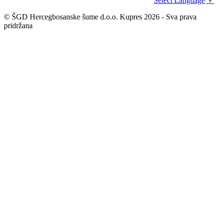
Select Language
▼
© ŠGD Hercegbosanske šume d.o.o. Kupres 2026 - Sva prava
pridržana