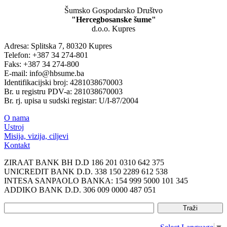
Šumsko Gospodarsko Društvo
"Hercegbosanske šume"
d.o.o. Kupres
Adresa: Splitska 7, 80320 Kupres
Telefon: +387 34 274-801
Faks: +387 34 274-800
E-mail: info@hbsume.ba
Identifikacijski broj: 4281038670003
Br. u registru PDV-a: 281038670003
Br. rj. upisa u sudski registar: U/I-87/2004
O nama
Ustroj
Misija, vizija, ciljevi
Kontakt
ZIRAAT BANK BH D.D 186 201 0310 642 375
UNICREDIT BANK D.D. 338 150 2289 612 538
INTESA SANPAOLO BANKA: 154 999 5000 101 345
ADDIKO BANK D.D. 306 009 0000 487 051