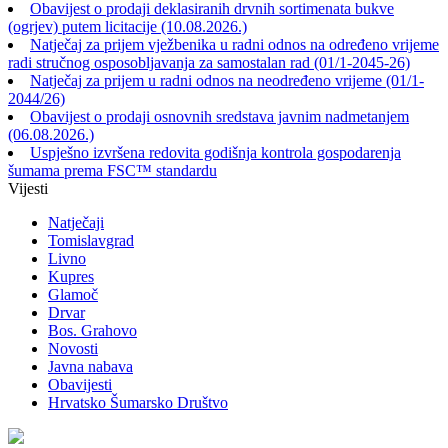
Obavijest o prodaji deklasiranih drvnih sortimenata bukve
(ogrjev) putem licitacije (10.08.2026.)
Natječaj za prijem vježbenika u radni odnos na određeno vrijeme
radi stručnog osposobljavanja za samostalan rad (01/1-2045-26)
Natječaj za prijem u radni odnos na neodređeno vrijeme (01/1-
2044/26)
Obavijest o prodaji osnovnih sredstava javnim nadmetanjem
(06.08.2026.)
Uspješno izvršena redovita godišnja kontrola gospodarenja
šumama prema FSC™ standardu
Vijesti
Natječaji
Tomislavgrad
Livno
Kupres
Glamoč
Drvar
Bos. Grahovo
Novosti
Javna nabava
Obavijesti
Hrvatsko Šumarsko Društvo