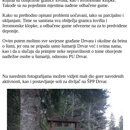
kojima su obilježene granice lovišta, kao i feromonske klopke.
Takođe su na pojedinim mjestima nađene odbačene gume.
Kako su prethodno opisani problemi uočavani, tako su parcijalno i
ukljanjani. Time su sanirana sva obilježja granica lovišta i
feromonske klopke, a odbačene gume odvezene na za to predviđene
deponije.
Ovim putem molimo sve savjesne građane Drvara i okoline da brinu
o šumi, jer ona ne pripada samo šumariji Drvar već i svima nama,
kao i da u slučaju da primjete neke nepravilnosti o tome obavjeste
nadležne osobe u šumariji, odnosno PU Drvar.
Na narednim fotografijama možete vidjeti mali dio gore navedenih
aktivnosti, kao i postavljanje soli za divljač na ŠPP Drvar.