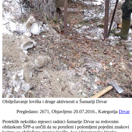
Obilježavanje lovišta i druge aktivnosti u Šumariji Drvar
Pregledano: 2671, Objavljeno 20.07.2016., Kategorija
Drvar
Proteklih nekoliko mjeseci radnici šumarije Drvar su redovnim
obilaskom ŠPP-a uočili da su porušeni i polomljeni pojedini znakovi