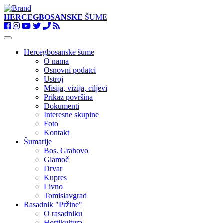
HERCEGBOSANSKE
ŠUME
Toggle
navigation
Hercegbosanske šume
O nama
Osnovni podatci
Ustroj
Misija, vizija, ciljevi
Prikaz površina
Dokumenti
Interesne skupine
Foto
Kontakt
Šumarije
Bos. Grahovo
Glamoč
Drvar
Kupres
Livno
Tomislavgrad
Rasadnik "Pržine"
O rasadniku
Hortikultura