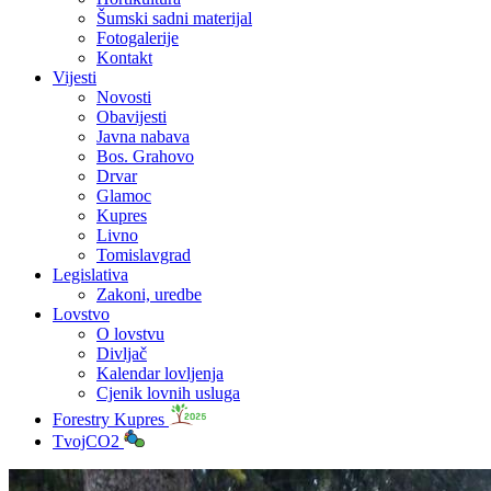
Šumski sadni materijal
Fotogalerije
Kontakt
Vijesti
Novosti
Obavijesti
Javna nabava
Bos. Grahovo
Drvar
Glamoc
Kupres
Livno
Tomislavgrad
Legislativa
Zakoni, uredbe
Lovstvo
O lovstvu
Divljač
Kalendar lovljenja
Cjenik lovnih usluga
Forestry Kupres
TvojCO2