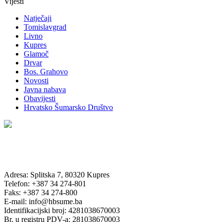
Vijesti
Natječaji
Tomislavgrad
Livno
Kupres
Glamoč
Drvar
Bos. Grahovo
Novosti
Javna nabava
Obavijesti
Hrvatsko Šumarsko Društvo
Adresa: Splitska 7, 80320 Kupres
Telefon: +387 34 274-801
Faks: +387 34 274-800
E-mail: info@hbsume.ba
Identifikacijski broj: 4281038670003
Br. u registru PDV-a: 281038670003