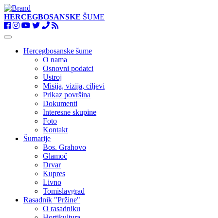
HERCEGBOSANSKE
ŠUME
Toggle
navigation
Hercegbosanske šume
O nama
Osnovni podatci
Ustroj
Misija, vizija, ciljevi
Prikaz površina
Dokumenti
Interesne skupine
Foto
Kontakt
Šumarije
Bos. Grahovo
Glamoč
Drvar
Kupres
Livno
Tomislavgrad
Rasadnik "Pržine"
O rasadniku
Hortikultura