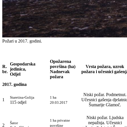
Požari u 2017. godini.
Opožarena
Gospodarska
R.
površina (ha)
Vrsta požara, uzrok
jedinica,
br.
Nadnevak
požara i učesnici gašenj
Odjel
požara
2017. godina
Niski požar. Podmetnut.
Staretina-Golija
1 ha
1
Učesnici gašenja djelatnic
115 odjel
20.03.2017
Šumarije Glamoč.
Niski požar. Ljudska
1 ha privatne
nepažnja. Učesnici
Šator
2
površine