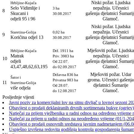
Niski požar. Ljudska
Hrbljine-Kujača
Selo Vidimlije i
nepažnja. Učesnici
3 ha
8
Skucani i
gašenja djelatnici Šumarij
30.08.2017
odjeli 95 i 96
Glamoč.
Niski požar. Ljudska
nepažnja. Učesnici
Staretina-Golija
0,02 ha
9
Korićina odjel 13
gašenja djelatnici Šumarij
30.08.2017
Glamoč.
Mješoviti požar. Ljudska
Hrbljine-Kujača
Drž. 1911 ha
Matrak
nepažnja. Učesnici
Priv. 3983 ha
10
odjeli
gašenja djelatnici Šumarij
Od 22.07.
43,47,48,62,63,195
Glamoč.
do 02.09.2017
Mješoviti požar. Udar
Državna 836 ha
Šator i
groma. Učesnici gašenja
Privatna 983 ha
11
Staretina-Golija
djelatnici Šumarije
Od 28.07.
više odjela
Glamoč.
do 12.08.2017
Posljednje vijesti
Javni poziv za komercijalni lov na sitnu divljač u lovnoj sezoni 2
Obavijest o prodaji deklasiranih drvnih sortimenata bukve (ogrjev)
Natječaj za prijem vježbenika u radni odnos na određeno vrijeme 
Natječaj za prijem u radni odnos na neodređeno vrijeme (01/1-20
Obavijest o prodaji osnovnih sredstava javnim nadmetanjem (06.0
Uspješno izvršena redovita godišnja kontrola gospodarenja šu