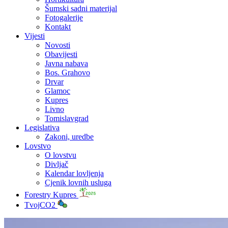
Šumski sadni materijal
Fotogalerije
Kontakt
Vijesti
Novosti
Obavijesti
Javna nabava
Bos. Grahovo
Drvar
Glamoc
Kupres
Livno
Tomislavgrad
Legislativa
Zakoni, uredbe
Lovstvo
O lovstvu
Divljač
Kalendar lovljenja
Cjenik lovnih usluga
Forestry Kupres
TvojCO2