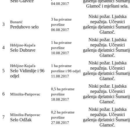
Selo Glavice
gašenja djelatnici Šumarij
04.08.2017
Glamoč i mještani sela.
Niski požar. Ljudska
3 ha privatne
nepažnja. Učesnici
Bunarić
3
površine
Perduhovo selo
gašenja djelatnici Šumarij
06.08.2017
Glamoč.
Niski požar. Ljudska
1 ha privatne
nepažnja. Učesnici
Hrbljine-Kujača
4
površine
Selo Dubrave
gašenja djelatnici Šumarij
10.08.2017
Glamoč.
Niski požar. Ljudska
Hrbljine-Kujača
1 ha privatne
nepažnja. Učesnici
5
Selo Vidimlije i 96
površine i 96 odjel
gašenja djelatnici Šumarij
odjel
11.08.2017
Glamoč.
Niski požar. Ljudska
0,5 ha privatne
nepažnja. Učesnici
6
Mliništa-Paripovac
površine
gašenja djelatnici Šumarij
18.08.2017
Glamoč.
Niski požar. Ljudska
0,2 ha privatne
nepažnja. Učesnici
Mliništa-Paripovac
7
površine
Selo Odžak
gašenja djelatnici Šumarij
27.08.2017
Glamoč.