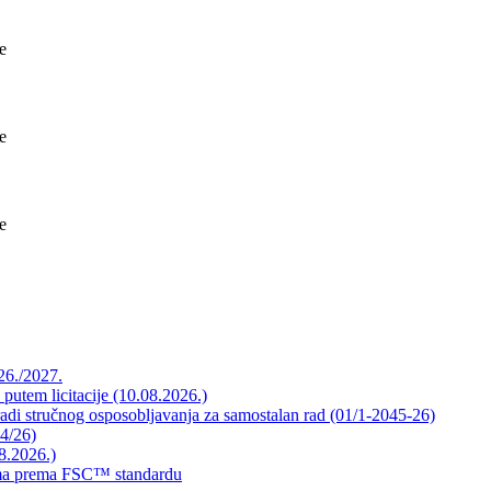
e
e
e
026./2027.
 putem licitacije (10.08.2026.)
radi stručnog osposobljavanja za samostalan rad (01/1-2045-26)
44/26)
8.2026.)
mama prema FSC™ standardu