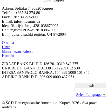
d.o.o. Kupres
Adresa: Splitska 7, 80320 Kupres
Telefon: +387 34 274-801
Faks: +387 34 274-800
E-mail: info@hbsume.ba
Identifikacijski broj: 4281038670003
Br. u registru PDV-a: 281038670003
Br. rj. upisa u sudski registar: U/I-87/2004
O nama
Ustroj
Misija, vizija, ciljevi
Kontakt
ZIRAAT BANK BH D.D 186 201 0310 642 375
UNICREDIT BANK D.D. 338 150 2289 612 538
INTESA SANPAOLO BANKA: 154 999 5000 101 345
ADDIKO BANK D.D. 306 009 0000 487 051
Select Language
▼
© ŠGD Hercegbosanske šume d.o.o. Kupres 2026 - Sva prava
pridržana