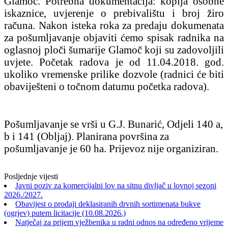
Glamoč. Potrebna dokumentacija: kopija osobne
iskaznice, uvjerenje o prebivalištu i broj žiro
računa. Nakon isteka roka za predaju dokumenata
za pošumljavanje objaviti ćemo spisak radnika na
oglasnoj ploči šumarije Glamoč koji su zadovoljili
uvjete. Početak radova je od 11.04.2018. god.
ukoliko vremenske prilike dozvole (radnici će biti
obaviješteni o točnom datumu početka radova).
Pošumljavanje se vrši u G.J. Bunarić, Odjeli 140 a,
b i 141 (Obljaj). Planirana površina za
pošumljavanje je 60 ha. Prijevoz nije organiziran.
Posljednje vijesti
Javni poziv za komercijalni lov na sitnu divljač u lovnoj sezoni
2026./2027.
Obavijest o prodaji deklasiranih drvnih sortimenata bukve
(ogrjev) putem licitacije (10.08.2026.)
Natječaj za prijem vježbenika u radni odnos na određeno vrijeme