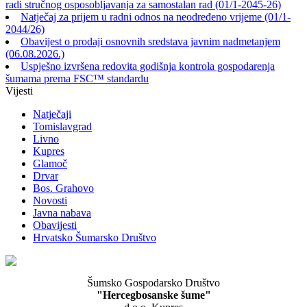
radi stručnog osposobljavanja za samostalan rad (01/1-2045-26)
Natječaj za prijem u radni odnos na neodređeno vrijeme (01/1-
2044/26)
Obavijest o prodaji osnovnih sredstava javnim nadmetanjem
(06.08.2026.)
Uspješno izvršena redovita godišnja kontrola gospodarenja
šumama prema FSC™ standardu
Vijesti
Natječaji
Tomislavgrad
Livno
Kupres
Glamoč
Drvar
Bos. Grahovo
Novosti
Javna nabava
Obavijesti
Hrvatsko Šumarsko Društvo
Šumsko Gospodarsko Društvo
"Hercegbosanske šume"