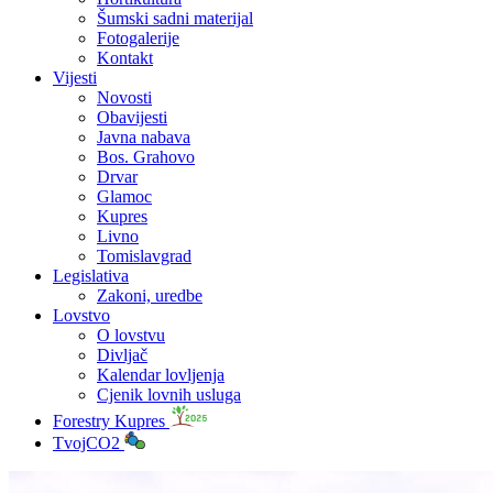
Šumski sadni materijal
Fotogalerije
Kontakt
Vijesti
Novosti
Obavijesti
Javna nabava
Bos. Grahovo
Drvar
Glamoc
Kupres
Livno
Tomislavgrad
Legislativa
Zakoni, uredbe
Lovstvo
O lovstvu
Divljač
Kalendar lovljenja
Cjenik lovnih usluga
Forestry Kupres
TvojCO2