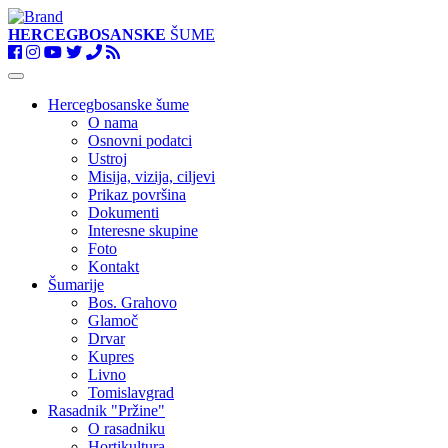
HERCEGBOSANSKE
ŠUME
Toggle
navigation
Hercegbosanske šume
O nama
Osnovni podatci
Ustroj
Misija, vizija, ciljevi
Prikaz površina
Dokumenti
Interesne skupine
Foto
Kontakt
Šumarije
Bos. Grahovo
Glamoč
Drvar
Kupres
Livno
Tomislavgrad
Rasadnik "Pržine"
O rasadniku
Hortikultura