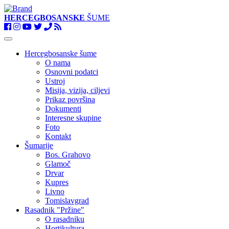
HERCEGBOSANSKE
ŠUME
Toggle
navigation
Hercegbosanske šume
O nama
Osnovni podatci
Ustroj
Misija, vizija, ciljevi
Prikaz površina
Dokumenti
Interesne skupine
Foto
Kontakt
Šumarije
Bos. Grahovo
Glamoč
Drvar
Kupres
Livno
Tomislavgrad
Rasadnik "Pržine"
O rasadniku
Hortikultura