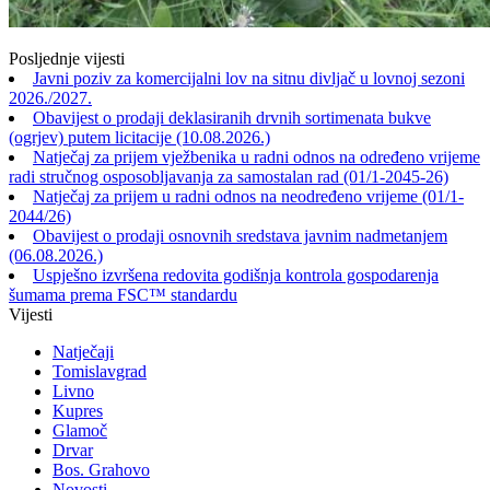
Posljednje vijesti
Javni poziv za komercijalni lov na sitnu divljač u lovnoj sezoni
2026./2027.
Obavijest o prodaji deklasiranih drvnih sortimenata bukve
(ogrjev) putem licitacije (10.08.2026.)
Natječaj za prijem vježbenika u radni odnos na određeno vrijeme
radi stručnog osposobljavanja za samostalan rad (01/1-2045-26)
Natječaj za prijem u radni odnos na neodređeno vrijeme (01/1-
2044/26)
Obavijest o prodaji osnovnih sredstava javnim nadmetanjem
(06.08.2026.)
Uspješno izvršena redovita godišnja kontrola gospodarenja
šumama prema FSC™ standardu
Vijesti
Natječaji
Tomislavgrad
Livno
Kupres
Glamoč
Drvar
Bos. Grahovo
Novosti