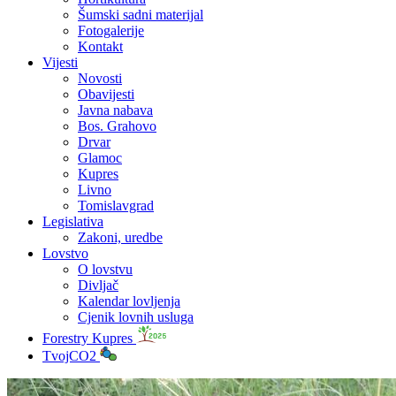
Šumski sadni materijal
Fotogalerije
Kontakt
Vijesti
Novosti
Obavijesti
Javna nabava
Bos. Grahovo
Drvar
Glamoc
Kupres
Livno
Tomislavgrad
Legislativa
Zakoni, uredbe
Lovstvo
O lovstvu
Divljač
Kalendar lovljenja
Cjenik lovnih usluga
Forestry Kupres
TvojCO2