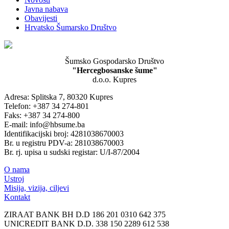
Javna nabava
Obavijesti
Hrvatsko Šumarsko Društvo
Šumsko Gospodarsko Društvo
"Hercegbosanske šume"
d.o.o. Kupres
Adresa: Splitska 7, 80320 Kupres
Telefon: +387 34 274-801
Faks: +387 34 274-800
E-mail: info@hbsume.ba
Identifikacijski broj: 4281038670003
Br. u registru PDV-a: 281038670003
Br. rj. upisa u sudski registar: U/I-87/2004
O nama
Ustroj
Misija, vizija, ciljevi
Kontakt
ZIRAAT BANK BH D.D 186 201 0310 642 375
UNICREDIT BANK D.D. 338 150 2289 612 538