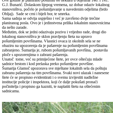
Ove godine je planirano pošumiti 60 hektara u odjelima 140. I 141.
G.J. Bunarić. Dolaskom lijepog vremena, uz dobar odaziv lokalnog
stanovništva, počelo je pošumljavanje u navedenim odjelima (brdo
Obljaj). Sade se crni i bijeli bor, te smreka.
Sama sadnja se odvija uspješno i već je završeno dvije trećine
planiranog posla. Ovo je i jedinstvena prilika lokalnim stanovnicima
da nešto zarade.
Međutim, dok se jedni odazivaju pozivu i vrijedno rade, drugi dio
lokalnog stanovništva je sklon pravljenju šteta na upravo
pošumljenim površinama. Vlasnici ovaca iz okolnih sela se ne
obaziru na upozorenja da je pašarenje na pošumljenim površinama
zabranjeno. Šumarija je, rubom pošumljavanih površina, postavila
ploče s upozorenjima o zabrani pašarenja.
Unatoč tome, već su primijećene štete, jer ovce oštećuju mlade
sadnice brstom i kod prelaska preko pošumljene površine.
Šumarija Glamoč upozorava sve mještane lokalnih sela da poštuju
zabranu pašarenja na tim površinama. Svaki novi ulazak i nanesene
štete će se propisno evidentirati i o svemu izvijestiti nadležne
institucije policije i inspektora, koji će dalje pokušati pronaći
počinitelja i propisno ga kazniti, te naplatiti štetu na oštećenim
sadnicama.