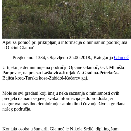
Apel za pomoć pri prikupljanju informacija o miniranim područjima
u Općini Glamoč
Pregledano: 1384, Objavljeno 25.06.2018., Kategorija
Glamoč
U tijeku je deminiranje na području Općine Glamoč, G.J. Mliništa-
Paripovac, na potezu Laškovica-Kurjakuša-Gradina-Petrekuša-
Bajića kosa-Turska kosa-Zabidol-Kačarev gaj.
Mole se svi građani koji imaju neka saznanja o miniranosti ovih
predjela da nam se jave, svaka informacija je dobro došla jer
osigurava pravilno deminiranje samim tim i čuvanje života građana
našeg područja.
Kontakt osoba u šumariji Glamoč je Nikola Srdić, dipl.ing.šum.