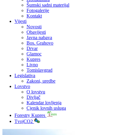
Šumski sadni materijal
Fotogalerije
Kontakt
Vijesti
Novosti
Obavijesti
Javna nabava
Bos. Grahovo
Drvar
Glamoc
Kupres
Livno
Tomislavgrad
Legislativa
Zakoni, uredbe
Lovstvo
O lovstvu
Divljač
Kalendar lovljenja
Cjenik lovnih usluga
Forestry Kupres
TvojCO2