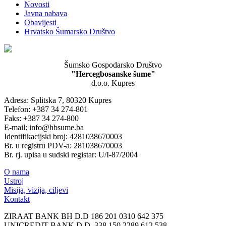
Novosti
Javna nabava
Obavijesti
Hrvatsko Šumarsko Društvo
Šumsko Gospodarsko Društvo
"Hercegbosanske šume"
d.o.o. Kupres
Adresa: Splitska 7, 80320 Kupres
Telefon: +387 34 274-801
Faks: +387 34 274-800
E-mail: info@hbsume.ba
Identifikacijski broj: 4281038670003
Br. u registru PDV-a: 281038670003
Br. rj. upisa u sudski registar: U/I-87/2004
O nama
Ustroj
Misija, vizija, ciljevi
Kontakt
ZIRAAT BANK BH D.D 186 201 0310 642 375
UNICREDIT BANK D.D. 338 150 2289 612 538