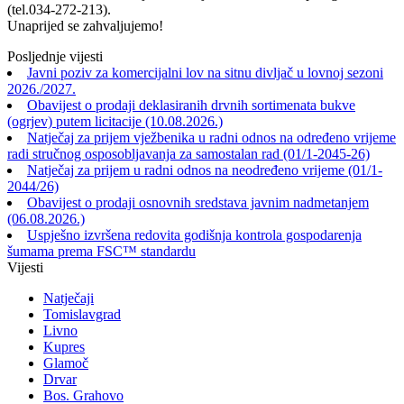
(tel.034-272-213).
Unaprijed se zahvaljujemo!
Posljednje vijesti
Javni poziv za komercijalni lov na sitnu divljač u lovnoj sezoni
2026./2027.
Obavijest o prodaji deklasiranih drvnih sortimenata bukve
(ogrjev) putem licitacije (10.08.2026.)
Natječaj za prijem vježbenika u radni odnos na određeno vrijeme
radi stručnog osposobljavanja za samostalan rad (01/1-2045-26)
Natječaj za prijem u radni odnos na neodređeno vrijeme (01/1-
2044/26)
Obavijest o prodaji osnovnih sredstava javnim nadmetanjem
(06.08.2026.)
Uspješno izvršena redovita godišnja kontrola gospodarenja
šumama prema FSC™ standardu
Vijesti
Natječaji
Tomislavgrad
Livno
Kupres
Glamoč
Drvar
Bos. Grahovo