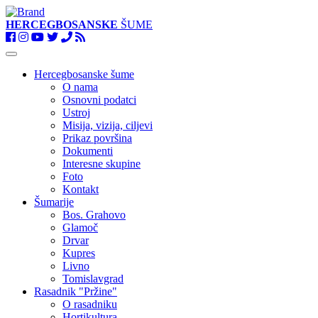
HERCEGBOSANSKE
ŠUME
Toggle
navigation
Hercegbosanske šume
O nama
Osnovni podatci
Ustroj
Misija, vizija, ciljevi
Prikaz površina
Dokumenti
Interesne skupine
Foto
Kontakt
Šumarije
Bos. Grahovo
Glamoč
Drvar
Kupres
Livno
Tomislavgrad
Rasadnik "Pržine"
O rasadniku
Hortikultura