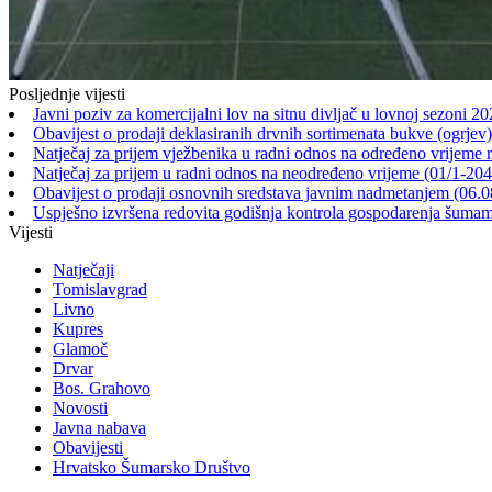
Posljednje vijesti
Javni poziv za komercijalni lov na sitnu divljač u lovnoj sezoni 2
Obavijest o prodaji deklasiranih drvnih sortimenata bukve (ogrjev)
Natječaj za prijem vježbenika u radni odnos na određeno vrijeme 
Natječaj za prijem u radni odnos na neodređeno vrijeme (01/1-20
Obavijest o prodaji osnovnih sredstava javnim nadmetanjem (06.0
Uspješno izvršena redovita godišnja kontrola gospodarenja šu
Vijesti
Natječaji
Tomislavgrad
Livno
Kupres
Glamoč
Drvar
Bos. Grahovo
Novosti
Javna nabava
Obavijesti
Hrvatsko Šumarsko Društvo