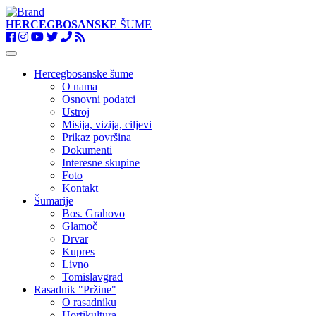
HERCEGBOSANSKE
ŠUME
Toggle
navigation
Hercegbosanske šume
O nama
Osnovni podatci
Ustroj
Misija, vizija, ciljevi
Prikaz površina
Dokumenti
Interesne skupine
Foto
Kontakt
Šumarije
Bos. Grahovo
Glamoč
Drvar
Kupres
Livno
Tomislavgrad
Rasadnik "Pržine"
O rasadniku
Hortikultura