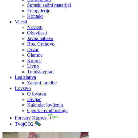
Šumski sadni materijal
Fotogalerije
Kontakt
Vijesti
Novosti
Obavijesti
Javna nabava
Bos. Grahovo
Drvar
Glamoc
Kupres
Livno
Tomislavgrad
Legislativa
Zakoni, uredbe
Lovstvo
O lovstvu
Divljač
Kalendar lovljenja
Cjenik lovnih usluga
Forestry Kupres
TvojCO2