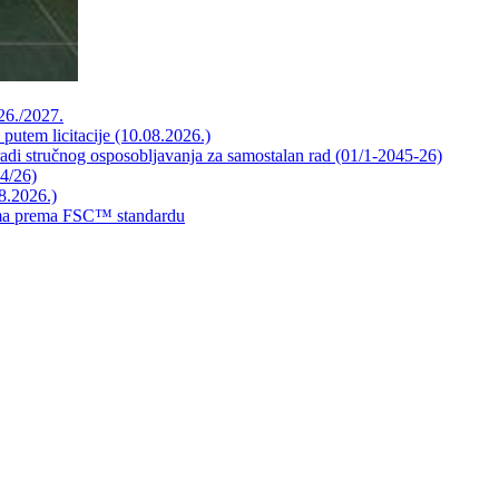
026./2027.
 putem licitacije (10.08.2026.)
radi stručnog osposobljavanja za samostalan rad (01/1-2045-26)
44/26)
8.2026.)
mama prema FSC™ standardu