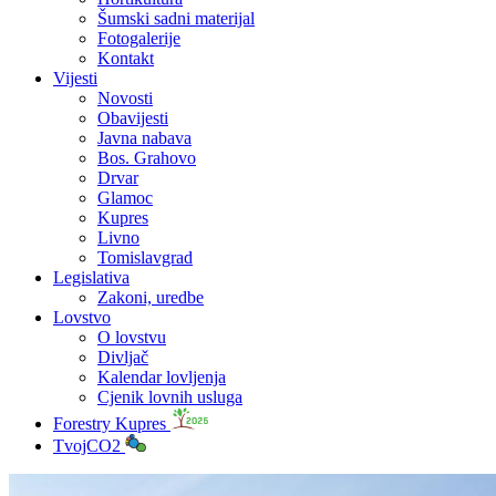
Šumski sadni materijal
Fotogalerije
Kontakt
Vijesti
Novosti
Obavijesti
Javna nabava
Bos. Grahovo
Drvar
Glamoc
Kupres
Livno
Tomislavgrad
Legislativa
Zakoni, uredbe
Lovstvo
O lovstvu
Divljač
Kalendar lovljenja
Cjenik lovnih usluga
Forestry Kupres
TvojCO2