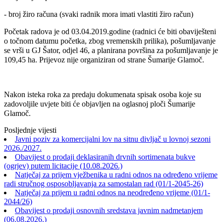
- broj žiro računa (svaki radnik mora imati vlastiti žiro račun)
Početak radova je od 03.04.2019.godine (radnici će biti obaviješteni
o točnom datumu početka, zbog vremenskih prilika), pošumljavanje
se vrši u GJ Šator, odjel 46, a planirana površina za pošumljavanje je
109,45 ha. Prijevoz nije organiziran od strane Šumarije Glamoč.
Nakon isteka roka za predaju dokumenata spisak osoba koje su
zadovoljile uvjete biti će objavljen na oglasnoj ploči Šumarije
Glamoč.
Posljednje vijesti
Javni poziv za komercijalni lov na sitnu divljač u lovnoj sezoni
2026./2027.
Obavijest o prodaji deklasiranih drvnih sortimenata bukve
(ogrjev) putem licitacije (10.08.2026.)
Natječaj za prijem vježbenika u radni odnos na određeno vrijeme
radi stručnog osposobljavanja za samostalan rad (01/1-2045-26)
Natječaj za prijem u radni odnos na neodređeno vrijeme (01/1-
2044/26)
Obavijest o prodaji osnovnih sredstava javnim nadmetanjem
(06.08.2026.)