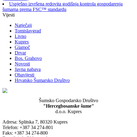
Uspješno izvršena redovita godišnja kontrola gospodarenja
šumama prema FSC™ standardu
Vijesti
Natječaji
Tomislavgrad
Livno
Kupres
Glamoč
Drvar
Bos. Grahovo
Novosti
Javna nabava
Obavijesti
Hrvatsko Šumarsko Društvo
Šumsko Gospodarsko Društvo
"Hercegbosanske šume"
d.o.o. Kupres
Adresa: Splitska 7, 80320 Kupres
Telefon: +387 34 274-801
Faks: +387 34 274-800