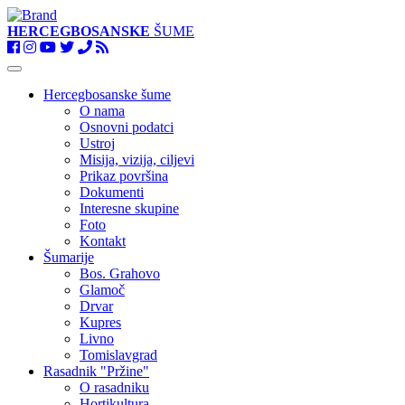
HERCEGBOSANSKE
ŠUME
Toggle
navigation
Hercegbosanske šume
O nama
Osnovni podatci
Ustroj
Misija, vizija, ciljevi
Prikaz površina
Dokumenti
Interesne skupine
Foto
Kontakt
Šumarije
Bos. Grahovo
Glamoč
Drvar
Kupres
Livno
Tomislavgrad
Rasadnik "Pržine"
O rasadniku
Hortikultura