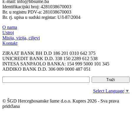
E-mail: info@hbsume.ba
Identifikacijski broj: 4281038670003
Br. u registru PDV-a: 281038670003
Br. rj. upisa u sudski registar: U/I-87/2004
O nama
Ustroj
Misija, vizija, ciljevi
Kontakt
ZIRAAT BANK BH D.D 186 201 0310 642 375
UNICREDIT BANK D.D. 338 150 2289 612 538
INTESA SANPAOLO BANKA: 154 999 5000 101 345
ADDIKO BANK D.D. 306 009 0000 487 051
Select Language
▼
© ŠGD Hercegbosanske šume d.o.o. Kupres 2026 - Sva prava
pridržana