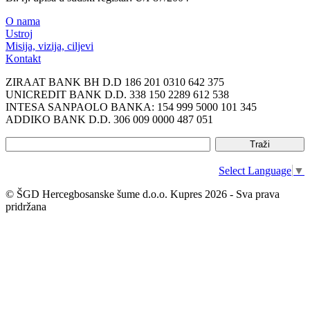
O nama
Ustroj
Misija, vizija, ciljevi
Kontakt
ZIRAAT BANK BH D.D 186 201 0310 642 375
UNICREDIT BANK D.D. 338 150 2289 612 538
INTESA SANPAOLO BANKA: 154 999 5000 101 345
ADDIKO BANK D.D. 306 009 0000 487 051
Select Language
▼
© ŠGD Hercegbosanske šume d.o.o. Kupres 2026 - Sva prava
pridržana