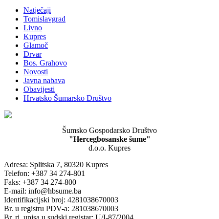
Natječaji
Tomislavgrad
Livno
Kupres
Glamoč
Drvar
Bos. Grahovo
Novosti
Javna nabava
Obavijesti
Hrvatsko Šumarsko Društvo
Šumsko Gospodarsko Društvo
"Hercegbosanske šume"
d.o.o. Kupres
Adresa: Splitska 7, 80320 Kupres
Telefon: +387 34 274-801
Faks: +387 34 274-800
E-mail: info@hbsume.ba
Identifikacijski broj: 4281038670003
Br. u registru PDV-a: 281038670003
Br. rj. upisa u sudski registar: U/I-87/2004