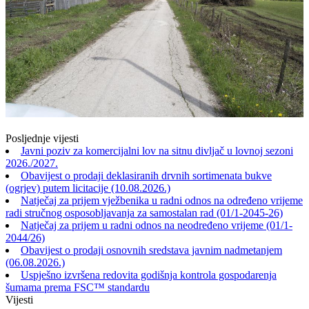
Posljednje vijesti
Javni poziv za komercijalni lov na sitnu divljač u lovnoj sezoni
2026./2027.
Obavijest o prodaji deklasiranih drvnih sortimenata bukve
(ogrjev) putem licitacije (10.08.2026.)
Natječaj za prijem vježbenika u radni odnos na određeno vrijeme
radi stručnog osposobljavanja za samostalan rad (01/1-2045-26)
Natječaj za prijem u radni odnos na neodređeno vrijeme (01/1-
2044/26)
Obavijest o prodaji osnovnih sredstava javnim nadmetanjem
(06.08.2026.)
Uspješno izvršena redovita godišnja kontrola gospodarenja
šumama prema FSC™ standardu
Vijesti