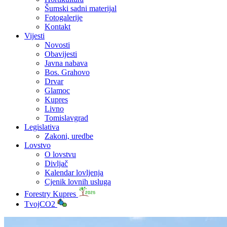
Šumski sadni materijal
Fotogalerije
Kontakt
Vijesti
Novosti
Obavijesti
Javna nabava
Bos. Grahovo
Drvar
Glamoc
Kupres
Livno
Tomislavgrad
Legislativa
Zakoni, uredbe
Lovstvo
O lovstvu
Divljač
Kalendar lovljenja
Cjenik lovnih usluga
Forestry Kupres
TvojCO2