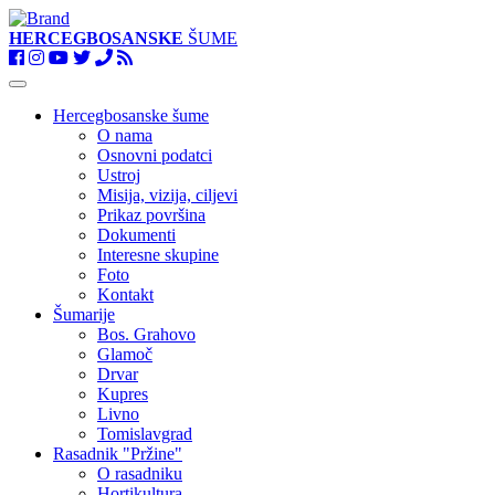
HERCEGBOSANSKE
ŠUME
Toggle
navigation
Hercegbosanske šume
O nama
Osnovni podatci
Ustroj
Misija, vizija, ciljevi
Prikaz površina
Dokumenti
Interesne skupine
Foto
Kontakt
Šumarije
Bos. Grahovo
Glamoč
Drvar
Kupres
Livno
Tomislavgrad
Rasadnik "Pržine"
O rasadniku
Hortikultura