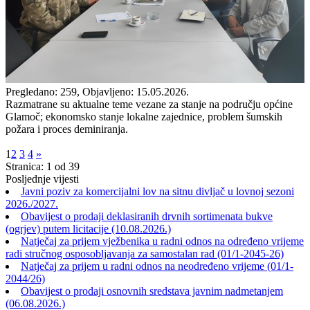
Pregledano: 259, Objavljeno: 15.05.2026.
Razmatrane su aktualne teme vezane za stanje na području općine
Glamoč; ekonomsko stanje lokalne zajednice, problem šumskih
požara i proces deminiranja.
1
2
3
4
»
Stranica: 1 od 39
Posljednje vijesti
Javni poziv za komercijalni lov na sitnu divljač u lovnoj sezoni
2026./2027.
Obavijest o prodaji deklasiranih drvnih sortimenata bukve
(ogrjev) putem licitacije (10.08.2026.)
Natječaj za prijem vježbenika u radni odnos na određeno vrijeme
radi stručnog osposobljavanja za samostalan rad (01/1-2045-26)
Natječaj za prijem u radni odnos na neodređeno vrijeme (01/1-
2044/26)
Obavijest o prodaji osnovnih sredstava javnim nadmetanjem
(06.08.2026.)