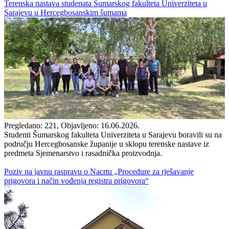
Terenska nastava studenata Šumarskog fakulteta Univerziteta u
Sarajevu u Hercegbosanskim šumama
Pregledano: 221, Objavljeno: 16.06.2026.
Studenti Šumarskog fakulteta Univerziteta u Sarajevu boravili su na
području Hercegbosanske županije u sklopu terenske nastave iz
predmeta Sjemenarstvo i rasadnička proizvodnja.
Poziv na javnu raspravu o Nacrtu „Procedure za rješavanje
prigovora i način vođenja registra prigovora“