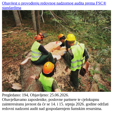
Obavijest o provođenju redovnog nadzornog audita prema FSC®
standardima
Pregledano: 194, Objavljeno: 25.06.2026.
Obavještavamo zaposlenike, poslovne partnere te cjelokupnu
zainteresiranu javnost da će se 14. i 15. srpnja 2026. godine održati
redovni nadzorni audit nad gospodarenjem šumskim resursima.