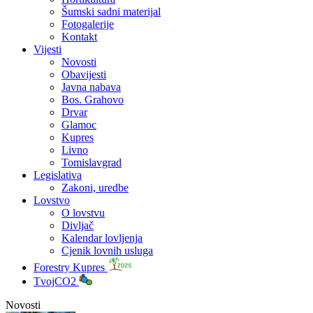
Šumski sadni materijal
Fotogalerije
Kontakt
Vijesti
Novosti
Obavijesti
Javna nabava
Bos. Grahovo
Drvar
Glamoc
Kupres
Livno
Tomislavgrad
Legislativa
Zakoni, uredbe
Lovstvo
O lovstvu
Divljač
Kalendar lovljenja
Cjenik lovnih usluga
Forestry Kupres
TvojCO2
Novosti