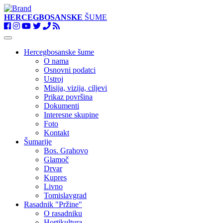
HERCEGBOSANSKE
ŠUME
Toggle
navigation
Hercegbosanske šume
O nama
Osnovni podatci
Ustroj
Misija, vizija, ciljevi
Prikaz površina
Dokumenti
Interesne skupine
Foto
Kontakt
Šumarije
Bos. Grahovo
Glamoč
Drvar
Kupres
Livno
Tomislavgrad
Rasadnik "Pržine"
O rasadniku
Hortikultura