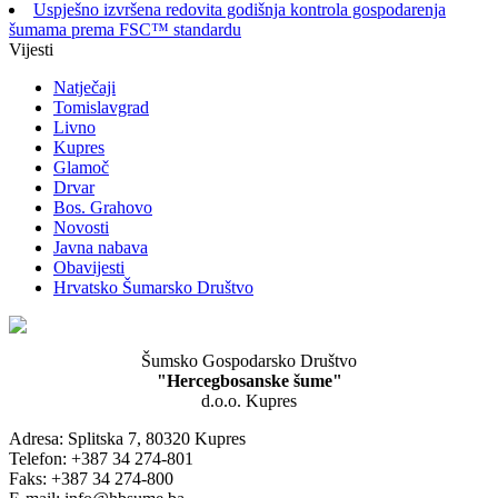
Uspješno izvršena redovita godišnja kontrola gospodarenja
šumama prema FSC™ standardu
Vijesti
Natječaji
Tomislavgrad
Livno
Kupres
Glamoč
Drvar
Bos. Grahovo
Novosti
Javna nabava
Obavijesti
Hrvatsko Šumarsko Društvo
Šumsko Gospodarsko Društvo
"Hercegbosanske šume"
d.o.o. Kupres
Adresa: Splitska 7, 80320 Kupres
Telefon: +387 34 274-801
Faks: +387 34 274-800