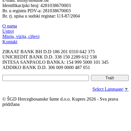
E-mail: info@hbsume.ba
Identifikacijski broj: 4281038670003
Br. u registru PDV-a: 281038670003
Br. rj. upisa u sudski registar: U/I-87/2004
O nama
Ustroj
Misija, vizija, ciljevi
Kontakt
ZIRAAT BANK BH D.D 186 201 0310 642 375
UNICREDIT BANK D.D. 338 150 2289 612 538
INTESA SANPAOLO BANKA: 154 999 5000 101 345
ADDIKO BANK D.D. 306 009 0000 487 051
Select Language
▼
© ŠGD Hercegbosanske šume d.o.o. Kupres 2026 - Sva prava
pridržana