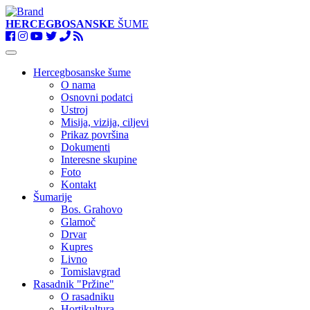
HERCEGBOSANSKE
ŠUME
Toggle
navigation
Hercegbosanske šume
O nama
Osnovni podatci
Ustroj
Misija, vizija, ciljevi
Prikaz površina
Dokumenti
Interesne skupine
Foto
Kontakt
Šumarije
Bos. Grahovo
Glamoč
Drvar
Kupres
Livno
Tomislavgrad
Rasadnik "Pržine"
O rasadniku
Hortikultura