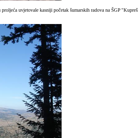
u proljeća uvjetovale kasniji početak šumarskih radova na ŠGP "Kupreš