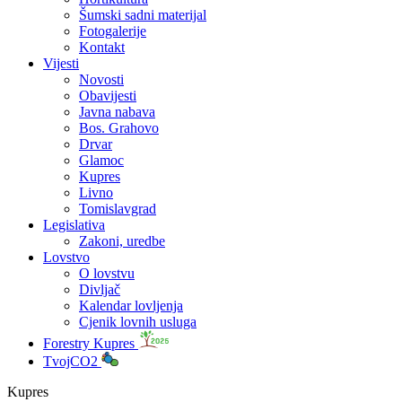
Šumski sadni materijal
Fotogalerije
Kontakt
Vijesti
Novosti
Obavijesti
Javna nabava
Bos. Grahovo
Drvar
Glamoc
Kupres
Livno
Tomislavgrad
Legislativa
Zakoni, uredbe
Lovstvo
O lovstvu
Divljač
Kalendar lovljenja
Cjenik lovnih usluga
Forestry Kupres
TvojCO2
Kupres