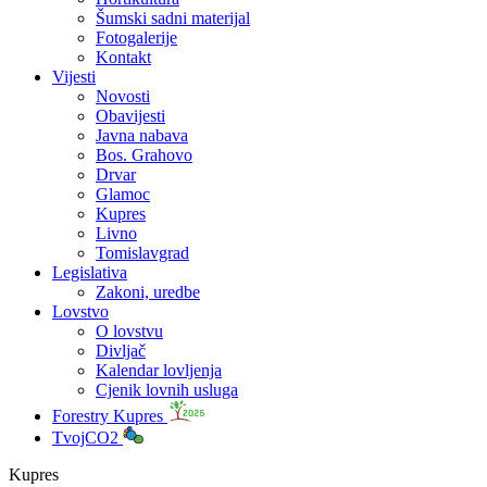
Šumski sadni materijal
Fotogalerije
Kontakt
Vijesti
Novosti
Obavijesti
Javna nabava
Bos. Grahovo
Drvar
Glamoc
Kupres
Livno
Tomislavgrad
Legislativa
Zakoni, uredbe
Lovstvo
O lovstvu
Divljač
Kalendar lovljenja
Cjenik lovnih usluga
Forestry Kupres
TvojCO2
Kupres