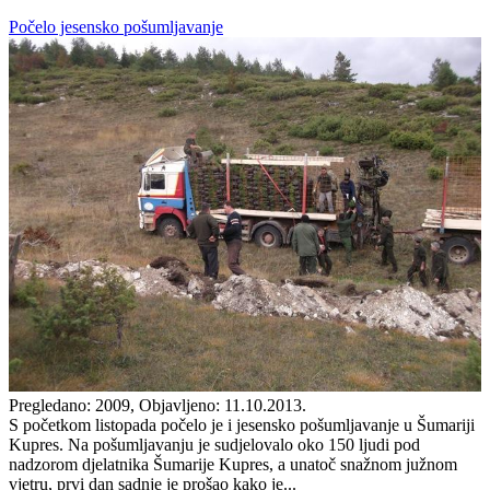
Počelo jesensko pošumljavanje
Pregledano: 2009, Objavljeno: 11.10.2013.
S početkom listopada počelo je i jesensko pošumljavanje u Šumariji
Kupres. Na pošumljavanju je sudjelovalo oko 150 ljudi pod
nadzorom djelatnika Šumarije Kupres, a unatoč snažnom južnom
vjetru, prvi dan sadnje je prošao kako je...