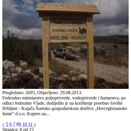
Pregledano: 2695, Objavljeno: 29.08.2013.
Federalno ministarstvo poljoprivrede, vodoprivrede i šumarstva, po
odluci federalne Vlade, dodijelilo je na korištenje posebno lovište
Hrbljine - Kujača Šumsko gospodarskom društvu „Hercegbosanske
šume“ d.o.o. Kupres na...
«
5
6
7
8
9
10
11
»
Stranica: 8 od 15