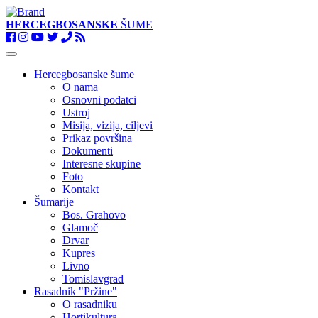
HERCEGBOSANSKE
ŠUME
Toggle
navigation
Hercegbosanske šume
O nama
Osnovni podatci
Ustroj
Misija, vizija, ciljevi
Prikaz površina
Dokumenti
Interesne skupine
Foto
Kontakt
Šumarije
Bos. Grahovo
Glamoč
Drvar
Kupres
Livno
Tomislavgrad
Rasadnik "Pržine"
O rasadniku
Hortikultura