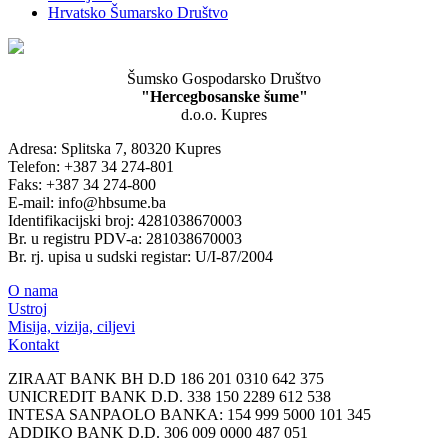
Hrvatsko Šumarsko Društvo
Šumsko Gospodarsko Društvo
"Hercegbosanske šume"
d.o.o. Kupres
Adresa: Splitska 7, 80320 Kupres
Telefon: +387 34 274-801
Faks: +387 34 274-800
E-mail: info@hbsume.ba
Identifikacijski broj: 4281038670003
Br. u registru PDV-a: 281038670003
Br. rj. upisa u sudski registar: U/I-87/2004
O nama
Ustroj
Misija, vizija, ciljevi
Kontakt
ZIRAAT BANK BH D.D 186 201 0310 642 375
UNICREDIT BANK D.D. 338 150 2289 612 538
INTESA SANPAOLO BANKA: 154 999 5000 101 345
ADDIKO BANK D.D. 306 009 0000 487 051