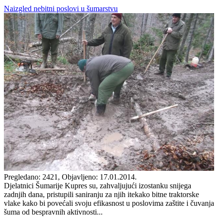
Naizgled nebitni poslovi u šumarstvu
Pregledano: 2421, Objavljeno: 17.01.2014.
Djelatnici Šumarije Kupres su, zahvaljujući izostanku snijega
zadnjih dana, pristupili saniranju za njih itekako bitne traktorske
vlake kako bi povećali svoju efikasnost u poslovima zaštite i čuvanja
šuma od bespravnih aktivnosti...