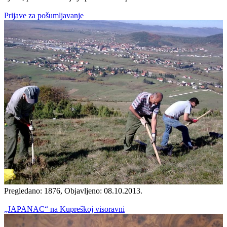
Prijave za pošumljavanje
Pregledano: 1876, Objavljeno: 08.10.2013.
„JAPANAC“ na Kupreškoj visoravni