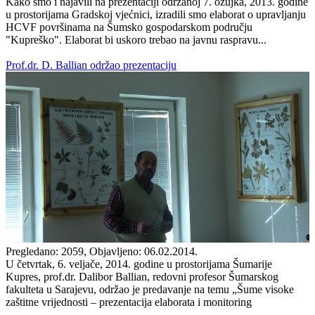
Kako smo i najavili na prezentaciji održanoj 7. ožujka, 2013. godine
u prostorijama Gradskoj vjećnici, izradili smo elaborat o upravljanju
HCVF površinama na Šumsko gospodarskom području
"Kupreško". Elaborat bi uskoro trebao na javnu raspravu...
Prof.dr. D. Ballian održao prezentaciju
Pregledano: 2059, Objavljeno: 06.02.2014.
U četvrtak, 6. veljače, 2014. godine u prostorijama Šumarije
Kupres, prof.dr. Dalibor Ballian, redovni profesor Šumarskog
fakulteta u Sarajevu, održao je predavanje na temu „Šume visoke
zaštitne vrijednosti – prezentacija elaborata i monitoring