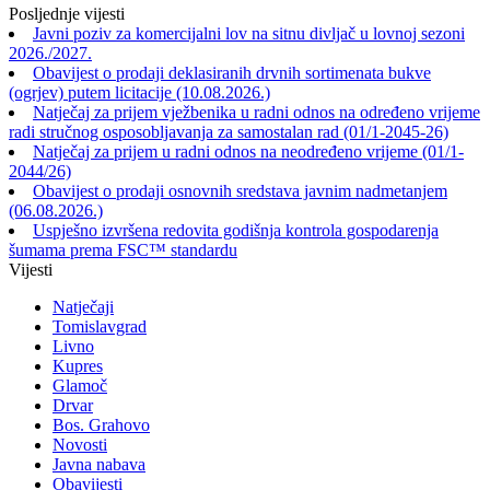
Posljednje vijesti
Javni poziv za komercijalni lov na sitnu divljač u lovnoj sezoni
2026./2027.
Obavijest o prodaji deklasiranih drvnih sortimenata bukve
(ogrjev) putem licitacije (10.08.2026.)
Natječaj za prijem vježbenika u radni odnos na određeno vrijeme
radi stručnog osposobljavanja za samostalan rad (01/1-2045-26)
Natječaj za prijem u radni odnos na neodređeno vrijeme (01/1-
2044/26)
Obavijest o prodaji osnovnih sredstava javnim nadmetanjem
(06.08.2026.)
Uspješno izvršena redovita godišnja kontrola gospodarenja
šumama prema FSC™ standardu
Vijesti
Natječaji
Tomislavgrad
Livno
Kupres
Glamoč
Drvar
Bos. Grahovo
Novosti
Javna nabava
Obavijesti