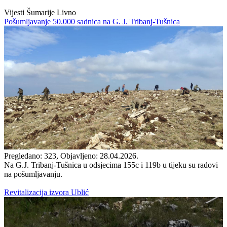
Vijesti Šumarije Livno
Pošumljavanje 50.000 sadnica na G. J. Tribanj-Tušnica
Pregledano: 323, Objavljeno: 28.04.2026.
Na G.J. Tribanj-Tušnica u odsjecima 155c i 119b u tijeku su radovi
na pošumljavanju.
Revitalizacija izvora Ublić