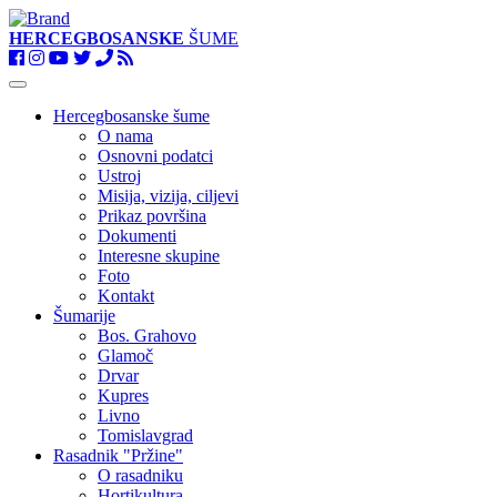
HERCEGBOSANSKE
ŠUME
Toggle
navigation
Hercegbosanske šume
O nama
Osnovni podatci
Ustroj
Misija, vizija, ciljevi
Prikaz površina
Dokumenti
Interesne skupine
Foto
Kontakt
Šumarije
Bos. Grahovo
Glamoč
Drvar
Kupres
Livno
Tomislavgrad
Rasadnik "Pržine"
O rasadniku
Hortikultura