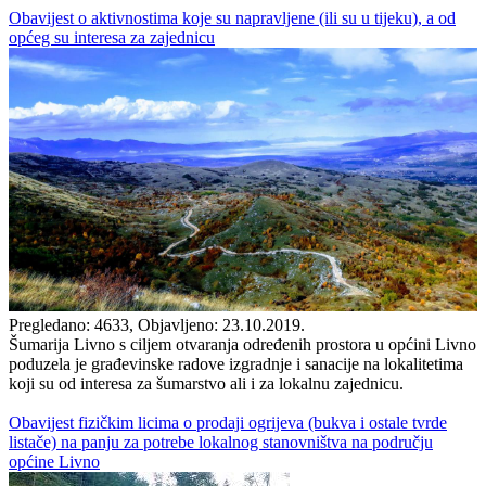
Obavijest o aktivnostima koje su napravljene (ili su u tijeku), a od
općeg su interesa za zajednicu
Pregledano: 4633, Objavljeno: 23.10.2019.
Šumarija Livno s ciljem otvaranja određenih prostora u općini Livno
poduzela je građevinske radove izgradnje i sanacije na lokalitetima
koji su od interesa za šumarstvo ali i za lokalnu zajednicu.
Obavijest fizičkim licima o prodaji ogrijeva (bukva i ostale tvrde
listače) na panju za potrebe lokalnog stanovništva na području
općine Livno