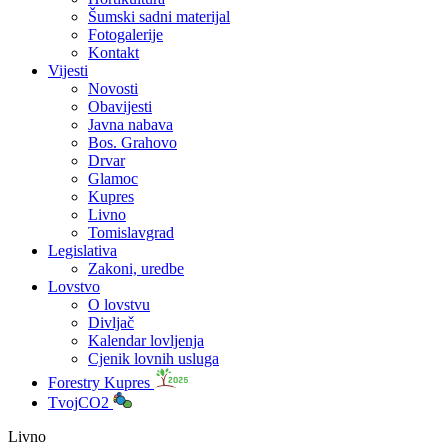
Šumski sadni materijal
Fotogalerije
Kontakt
Vijesti
Novosti
Obavijesti
Javna nabava
Bos. Grahovo
Drvar
Glamoc
Kupres
Livno
Tomislavgrad
Legislativa
Zakoni, uredbe
Lovstvo
O lovstvu
Divljač
Kalendar lovljenja
Cjenik lovnih usluga
Forestry Kupres
TvojCO2
Livno