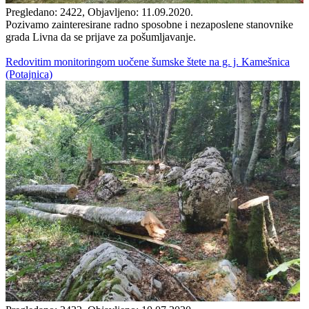
Pregledano: 2422, Objavljeno: 11.09.2020.
Pozivamo zainteresirane radno sposobne i nezaposlene stanovnike
grada Livna da se prijave za pošumljavanje.
Redovitim monitoringom uočene šumske štete na g. j. Kamešnica
(Potajnica)