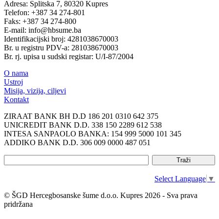
Adresa: Splitska 7, 80320 Kupres
Telefon: +387 34 274-801
Faks: +387 34 274-800
E-mail: info@hbsume.ba
Identifikacijski broj: 4281038670003
Br. u registru PDV-a: 281038670003
Br. rj. upisa u sudski registar: U/I-87/2004
O nama
Ustroj
Misija, vizija, ciljevi
Kontakt
ZIRAAT BANK BH D.D 186 201 0310 642 375
UNICREDIT BANK D.D. 338 150 2289 612 538
INTESA SANPAOLO BANKA: 154 999 5000 101 345
ADDIKO BANK D.D. 306 009 0000 487 051
Select Language
▼
© ŠGD Hercegbosanske šume d.o.o. Kupres 2026 - Sva prava
pridržana