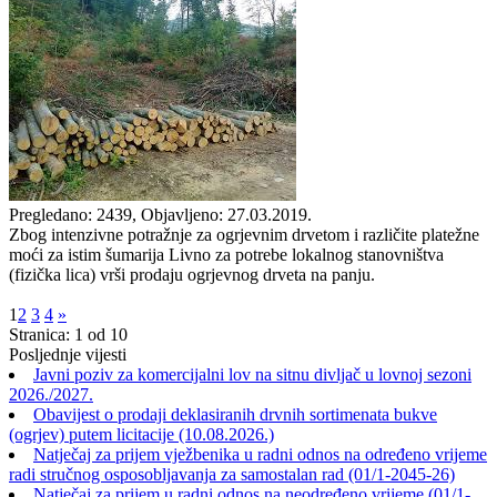
Pregledano: 2439, Objavljeno: 27.03.2019.
Zbog intenzivne potražnje za ogrjevnim drvetom i različite platežne
moći za istim šumarija Livno za potrebe lokalnog stanovništva
(fizička lica) vrši prodaju ogrjevnog drveta na panju.
1
2
3
4
»
Stranica: 1 od 10
Posljednje vijesti
Javni poziv za komercijalni lov na sitnu divljač u lovnoj sezoni
2026./2027.
Obavijest o prodaji deklasiranih drvnih sortimenata bukve
(ogrjev) putem licitacije (10.08.2026.)
Natječaj za prijem vježbenika u radni odnos na određeno vrijeme
radi stručnog osposobljavanja za samostalan rad (01/1-2045-26)
Natječaj za prijem u radni odnos na neodređeno vrijeme (01/1-