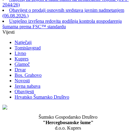
2044/26)
Obavijest o prodaji osnovnih sredstava javnim nadmetanjem
(06.08.2026.)
Uspješno izvršena redovita godišnja kontrola gospodarenja
šumama prema FSC™ standardu
Vijesti
Natječaji
Tomislavgrad
Livno
Kupres
Glamoč
Drvar
Bos. Grahovo
Novosti
Javna nabava
Obavijesti
Hrvatsko Šumarsko Društvo
Šumsko Gospodarsko Društvo
"Hercegbosanske šume"
d.o.o. Kupres