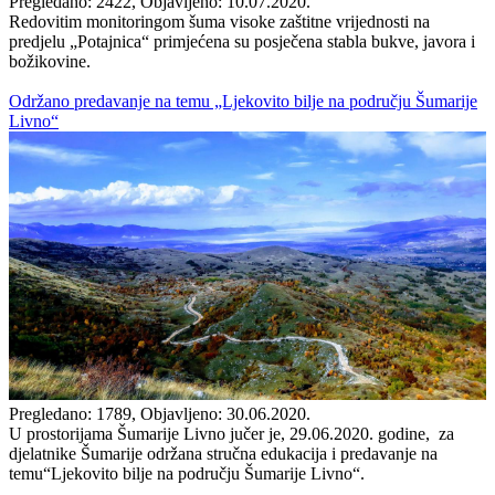
Pregledano: 2422, Objavljeno: 10.07.2020.
Redovitim monitoringom šuma visoke zaštitne vrijednosti na
predjelu „Potajnica“ primjećena su posječena stabla bukve, javora i
božikovine.
Održano predavanje na temu „Ljekovito bilje na području Šumarije
Livno“
Pregledano: 1789, Objavljeno: 30.06.2020.
U prostorijama Šumarije Livno jučer je, 29.06.2020. godine, za
djelatnike Šumarije održana stručna edukacija i predavanje na
temu“Ljekovito bilje na području Šumarije Livno“.