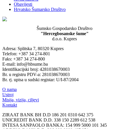
Obavijesti
Hrvatsko Šumarsko Društvo
Šumsko Gospodarsko Društvo
"Hercegbosanske šume"
d.o.o. Kupres
Adresa: Splitska 7, 80320 Kupres
Telefon: +387 34 274-801
Faks: +387 34 274-800
E-mail: info@hbsume.ba
Identifikacijski broj: 4281038670003
Br. u registru PDV-a: 281038670003
Br. rj. upisa u sudski registar: U/I-87/2004
O nama
Ustroj
Misija, vizija, ciljevi
Kontakt
ZIRAAT BANK BH D.D 186 201 0310 642 375
UNICREDIT BANK D.D. 338 150 2289 612 538
INTESA SANPAOLO BANKA: 154 999 5000 101 345