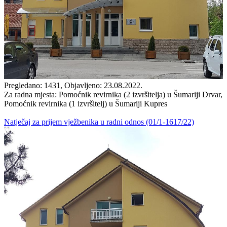
Pregledano: 1431, Objavljeno: 23.08.2022.
Za radna mjesta: Pomoćnik revirnika (2 izvršitelja) u Šumariji Drvar,
Pomoćnik revirnika (1 izvršitelj) u Šumariji Kupres
Natječaj za prijem vježbenika u radni odnos (01/1-1617/22)