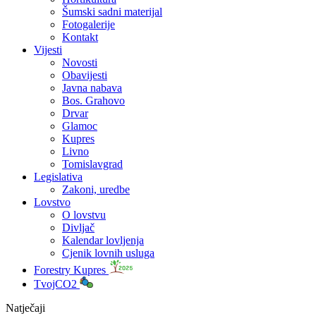
Šumski sadni materijal
Fotogalerije
Kontakt
Vijesti
Novosti
Obavijesti
Javna nabava
Bos. Grahovo
Drvar
Glamoc
Kupres
Livno
Tomislavgrad
Legislativa
Zakoni, uredbe
Lovstvo
O lovstvu
Divljač
Kalendar lovljenja
Cjenik lovnih usluga
Forestry Kupres
TvojCO2
Natječaji