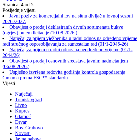
Stranica: 4 od 5
Posljednje vijesti
Javni poziv za komercijalni lov na sitnu divljač u lovnoj sezoni
2026./2027.
Obavijest o prodaji deklasiranih drvnih sortimenata bukve
(ogrjev) putem licitacije (10.08.2026.)
Natječaj za prijem vježbenika u radni odnos na određeno vrijeme
radi stručnog osposobljavanja za samostalan rad (01/1-2045-26)
Natječaj za prijem u radni odnos na neodređeno vrijeme (01/1-
2044/26)
Obavijest o prodaji osnovnih sredstava javnim nadmetanjem
(06.08.2026.)
Uspješno izvršena redovita godišnja kontrola gospodarenja
šumama prema FSC™ standardu
Vijesti
Natječaji
Tomislavgrad
Livno
Kupres
Glamoč
Drvar
Bos. Grahovo
Novosti
Javna nabava