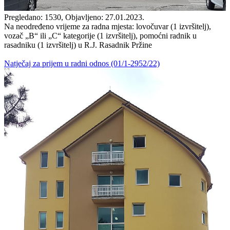
Pregledano: 1530, Objavljeno: 27.01.2023.
Na neodređeno vrijeme za radna mjesta: lovočuvar (1 izvršitelj),
vozač „B“ ili „C“ kategorije (1 izvršitelj), pomoćni radnik u
rasadniku (1 izvršitelj) u R.J. Rasadnik Pržine
Natječaj za prijem u radni odnos (01/1-2952/22)