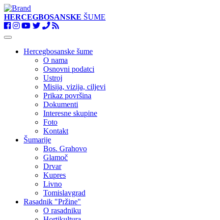
HERCEGBOSANSKE
ŠUME
Toggle
navigation
Hercegbosanske šume
O nama
Osnovni podatci
Ustroj
Misija, vizija, ciljevi
Prikaz površina
Dokumenti
Interesne skupine
Foto
Kontakt
Šumarije
Bos. Grahovo
Glamoč
Drvar
Kupres
Livno
Tomislavgrad
Rasadnik "Pržine"
O rasadniku
Hortikultura