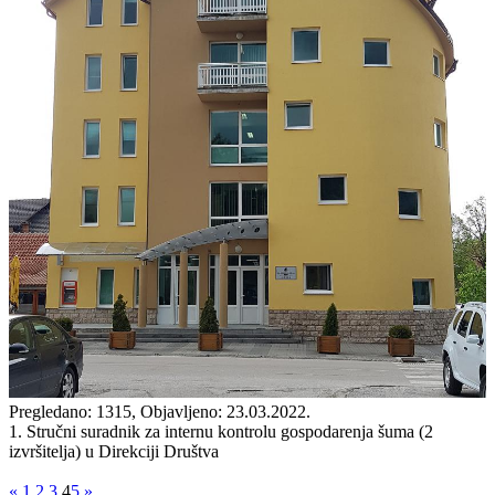
Pregledano: 1315, Objavljeno: 23.03.2022.
1. Stručni suradnik za internu kontrolu gospodarenja šuma (2
izvršitelja) u Direkciji Društva
«
1
2
3
4
5
»