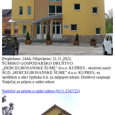
Pregledano: 2444, Objavljeno: 21.11.2022.
ŠUMSKO GOSPODARSKO DRUŠTVO
„HERCEGBOSANSKE ŠUME" d.o.o. KUPRES , skraćeni naziv
ŠGD „HERCEGBOSANSKE ŠUME" d.o.o. KUPRES, sa
sjedištem u ulici Splitska b.b. (u daljnjem tekstu: Društvo) raspisuje
Natječaj za prijem u radni odnos
Natječaj za prijem u radni odnos (01/1-2547/22)