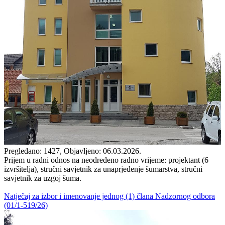
Pregledano: 1427, Objavljeno: 06.03.2026.
Prijem u radni odnos na neodređeno radno vrijeme: projektant (6
izvršitelja), stručni savjetnik za unaprjeđenje šumarstva, stručni
savjetnik za uzgoj šuma.
Natječaj za izbor i imenovanje jednog (1) člana Nadzornog odbora
(01/1-519/26)