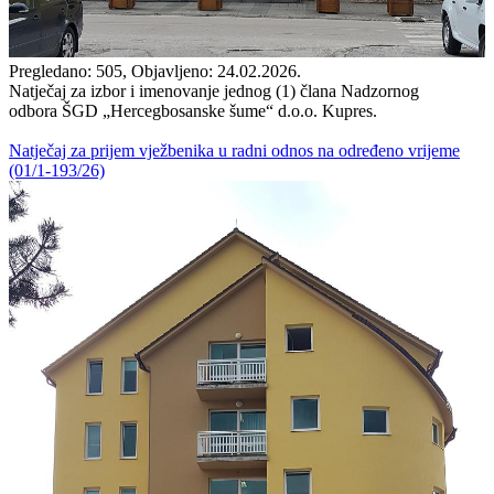
Pregledano: 505, Objavljeno: 24.02.2026.
Natječaj za izbor i imenovanje jednog (1) člana Nadzornog
odbora ŠGD „Hercegbosanske šume“ d.o.o. Kupres.
Natječaj za prijem vježbenika u radni odnos na određeno vrijeme
(01/1-193/26)