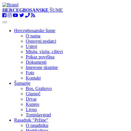
HERCEGBOSANSKE
ŠUME
Toggle
navigation
Hercegbosanske šume
O nama
Osnovni podatci
Ustroj
Misija, vizija, ciljevi
Prikaz površina
Dokumenti
Interesne skupine
Foto
Kontakt
Šumarije
Bos. Grahovo
Glamoč
Drvar
Kupres
Livno
Tomislavgrad
Rasadnik "Pržine"
O rasadniku
Hortikultura