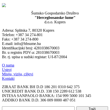
Šumsko Gospodarsko Društvo
"Hercegbosanske šume"
d.o.o. Kupres
Adresa: Splitska 7, 80320 Kupres
Telefon: +387 34 274-801
Faks: +387 34 274-800
E-mail: info@hbsume.ba
Identifikacijski broj: 4281038670003
Br. u registru PDV-a: 281038670003
Br. rj. upisa u sudski registar: U/I-87/2004
O nama
Ustroj
Misija, vizija, ciljevi
Kontakt
ZIRAAT BANK BH D.D 186 201 0310 642 375
UNICREDIT BANK D.D. 338 150 2289 612 538
INTESA SANPAOLO BANKA: 154 999 5000 101 345
ADDIKO BANK D.D. 306 009 0000 487 051