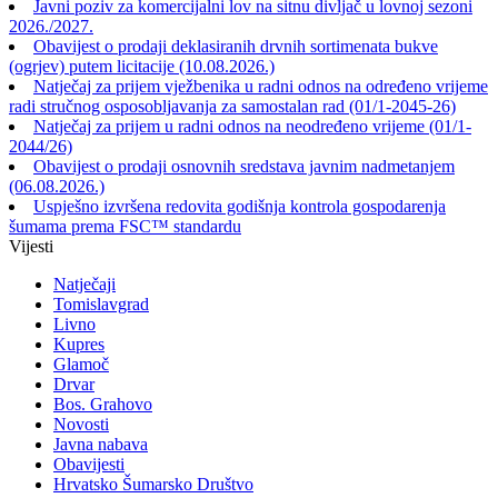
Javni poziv za komercijalni lov na sitnu divljač u lovnoj sezoni
2026./2027.
Obavijest o prodaji deklasiranih drvnih sortimenata bukve
(ogrjev) putem licitacije (10.08.2026.)
Natječaj za prijem vježbenika u radni odnos na određeno vrijeme
radi stručnog osposobljavanja za samostalan rad (01/1-2045-26)
Natječaj za prijem u radni odnos na neodređeno vrijeme (01/1-
2044/26)
Obavijest o prodaji osnovnih sredstava javnim nadmetanjem
(06.08.2026.)
Uspješno izvršena redovita godišnja kontrola gospodarenja
šumama prema FSC™ standardu
Vijesti
Natječaji
Tomislavgrad
Livno
Kupres
Glamoč
Drvar
Bos. Grahovo
Novosti
Javna nabava
Obavijesti
Hrvatsko Šumarsko Društvo