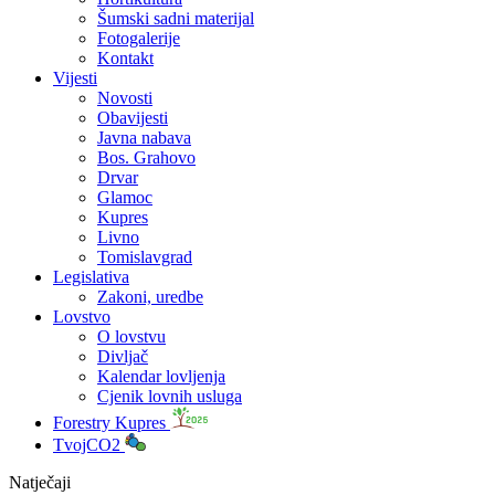
Šumski sadni materijal
Fotogalerije
Kontakt
Vijesti
Novosti
Obavijesti
Javna nabava
Bos. Grahovo
Drvar
Glamoc
Kupres
Livno
Tomislavgrad
Legislativa
Zakoni, uredbe
Lovstvo
O lovstvu
Divljač
Kalendar lovljenja
Cjenik lovnih usluga
Forestry Kupres
TvojCO2
Natječaji