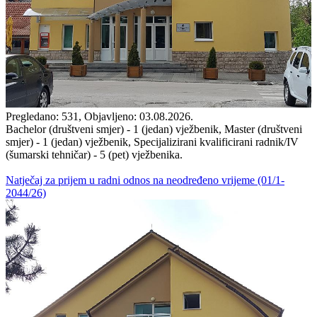
Pregledano: 531, Objavljeno: 03.08.2026.
Bachelor (društveni smjer) - 1 (jedan) vježbenik, Master (društveni
smjer) - 1 (jedan) vježbenik, Specijalizirani kvalificirani radnik/IV
(šumarski tehničar) - 5 (pet) vježbenika.
Natječaj za prijem u radni odnos na neodređeno vrijeme (01/1-
2044/26)