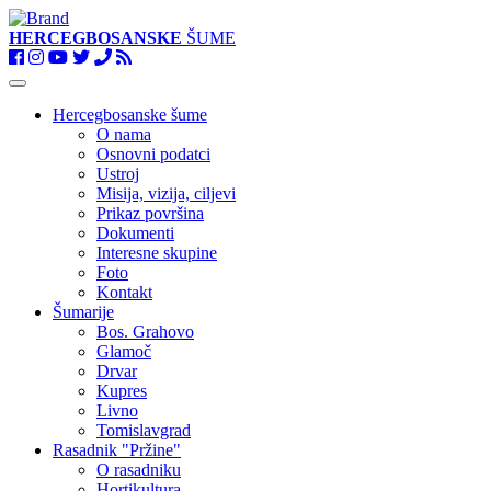
HERCEGBOSANSKE
ŠUME
Toggle
navigation
Hercegbosanske šume
O nama
Osnovni podatci
Ustroj
Misija, vizija, ciljevi
Prikaz površina
Dokumenti
Interesne skupine
Foto
Kontakt
Šumarije
Bos. Grahovo
Glamoč
Drvar
Kupres
Livno
Tomislavgrad
Rasadnik "Pržine"
O rasadniku
Hortikultura