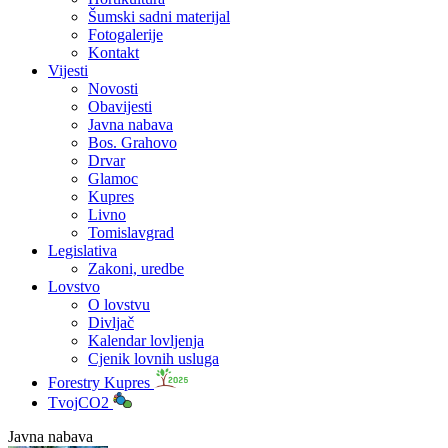
Šumski sadni materijal
Fotogalerije
Kontakt
Vijesti
Novosti
Obavijesti
Javna nabava
Bos. Grahovo
Drvar
Glamoc
Kupres
Livno
Tomislavgrad
Legislativa
Zakoni, uredbe
Lovstvo
O lovstvu
Divljač
Kalendar lovljenja
Cjenik lovnih usluga
Forestry Kupres
TvojCO2
Javna nabava