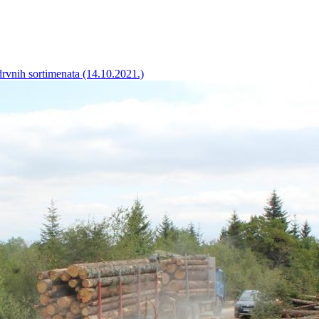
vnih sortimenata (14‎.10‎.2021‎.)