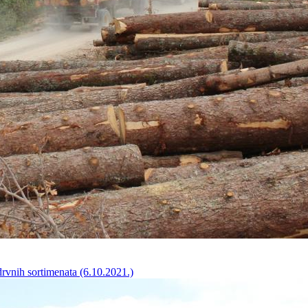
vnih sortimenata (6‎.10‎.2021‎.)