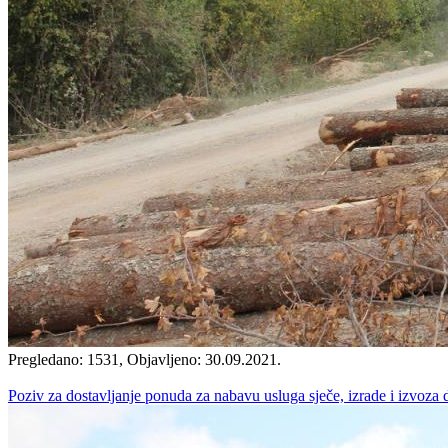
Pregledano: 1531, Objavljeno: 30.09.2021.
Poziv za dostavljanje ponuda za nabavu usluga sječe, izrade i izvoza dr