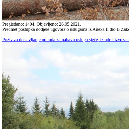
Pregledano: 1404, Objavljeno: 26.05.2021.
Predmet postupka dodjele ugovora o uslugama iz Anexa II dio B Zakon
Poziv za dostavljanje ponuda za nabavu usluga sječe, izrade i izvoza