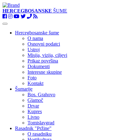
HERCEGBOSANSKE
ŠUME
Toggle
navigation
Hercegbosanske šume
O nama
Osnovni podatci
Ustroj
Misija, vizija, ciljevi
Prikaz površina
Dokumenti
Interesne skupine
Foto
Kontakt
Šumarije
Bos. Grahovo
Glamoč
Drvar
Kupres
Livno
Tomislavgrad
Rasadnik "Pržine"
O rasadniku
Hortikultura