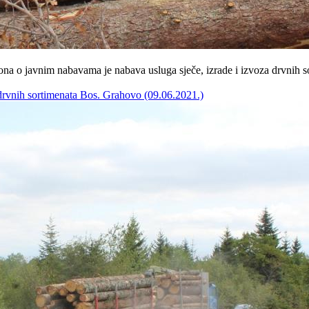
a o javnim nabavama je nabava usluga sječe, izrade i izvoza drvnih s
 drvnih sortimenata Bos. Grahovo (09.06.2021.)