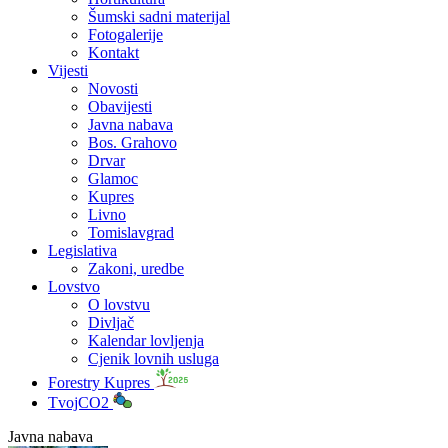
Šumski sadni materijal
Fotogalerije
Kontakt
Vijesti
Novosti
Obavijesti
Javna nabava
Bos. Grahovo
Drvar
Glamoc
Kupres
Livno
Tomislavgrad
Legislativa
Zakoni, uredbe
Lovstvo
O lovstvu
Divljač
Kalendar lovljenja
Cjenik lovnih usluga
Forestry Kupres
TvojCO2
Javna nabava