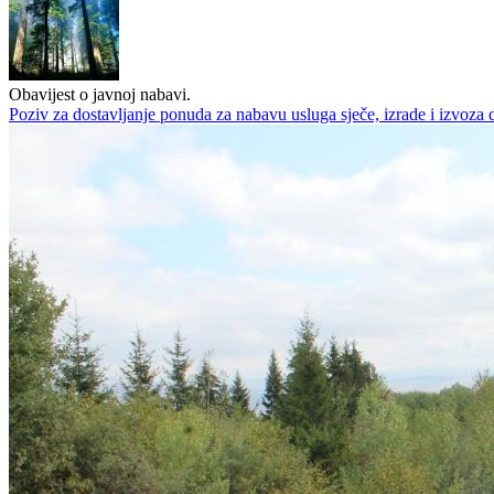
Obavijest o javnoj nabavi.
Poziv za dostavljanje ponuda za nabavu usluga sječe, izrade i izvoza