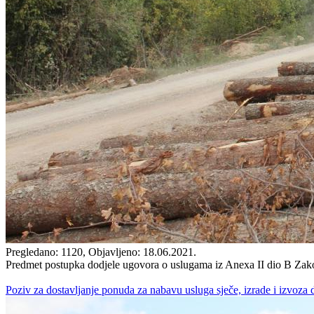
Pregledano: 1120, Objavljeno: 18.06.2021.
Predmet postupka dodjele ugovora o uslugama iz Anexa II dio B Zakon
Poziv za dostavljanje ponuda za nabavu usluga sječe, izrade i izvoza 