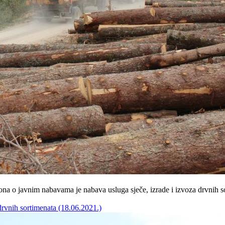
a o javnim nabavama je nabava usluga sječe, izrade i izvoza drvnih s
drvnih sortimenata (18.06.2021.)