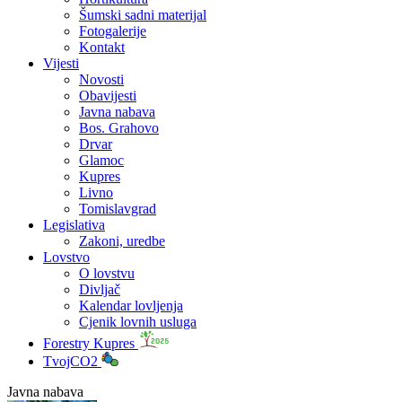
Šumski sadni materijal
Fotogalerije
Kontakt
Vijesti
Novosti
Obavijesti
Javna nabava
Bos. Grahovo
Drvar
Glamoc
Kupres
Livno
Tomislavgrad
Legislativa
Zakoni, uredbe
Lovstvo
O lovstvu
Divljač
Kalendar lovljenja
Cjenik lovnih usluga
Forestry Kupres
TvojCO2
Javna nabava