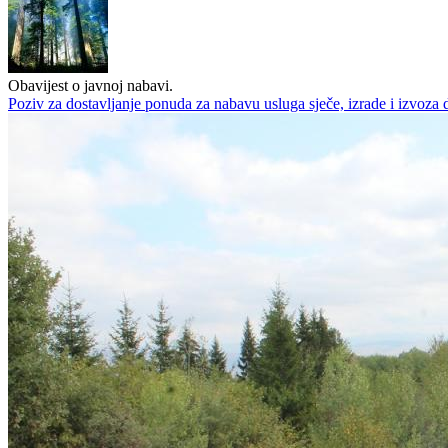
Obavijest o javnoj nabavi.
Poziv za dostavljanje ponuda za nabavu usluga sječe, izrade i izvoza 