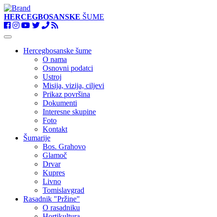
HERCEGBOSANSKE
ŠUME
Toggle
navigation
Hercegbosanske šume
O nama
Osnovni podatci
Ustroj
Misija, vizija, ciljevi
Prikaz površina
Dokumenti
Interesne skupine
Foto
Kontakt
Šumarije
Bos. Grahovo
Glamoč
Drvar
Kupres
Livno
Tomislavgrad
Rasadnik "Pržine"
O rasadniku
Hortikultura