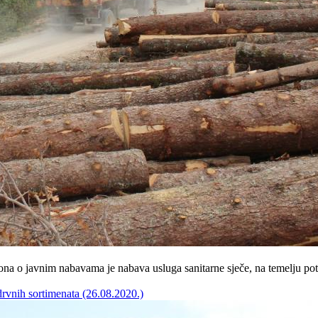
na o javnim nabavama je nabava usluga sanitarne sječe, na temelju pot
drvnih sortimenata (26.08.2020.)