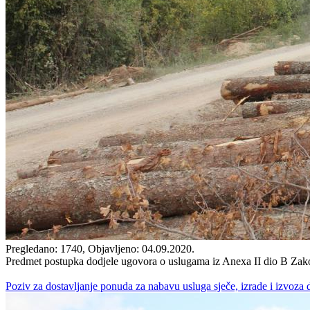
Pregledano: 1740, Objavljeno: 04.09.2020.
Predmet postupka dodjele ugovora o uslugama iz Anexa II dio B Zako
Poziv za dostavljanje ponuda za nabavu usluga sječe, izrade i izvoza 