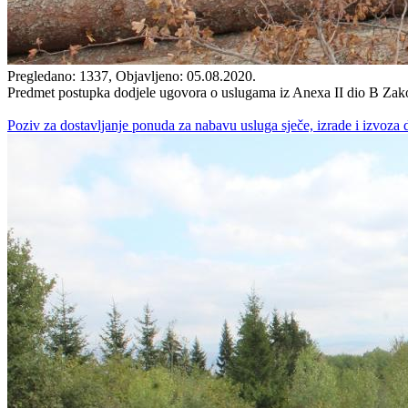
Pregledano: 1337, Objavljeno: 05.08.2020.
Predmet postupka dodjele ugovora o uslugama iz Anexa II dio B Zakona
Poziv za dostavljanje ponuda za nabavu usluga sječe, izrade i izvoza 