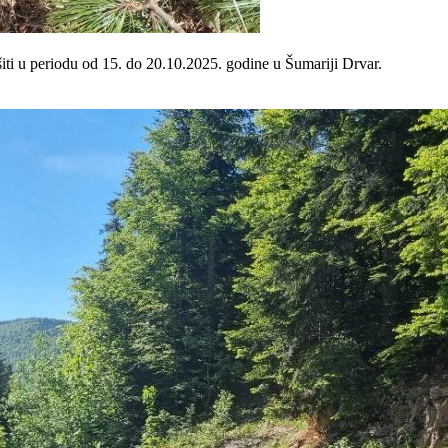
iti u periodu od 15. do 20.10.2025. godine u Šumariji Drvar.