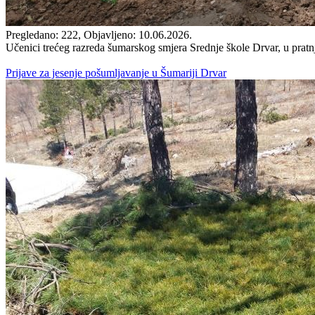
Pregledano: 222, Objavljeno: 10.06.2026.
Učenici trećeg razreda šumarskog smjera Srednje škole Drvar, u pratnj
Prijave za jesenje pošumljavanje u Šumariji Drvar