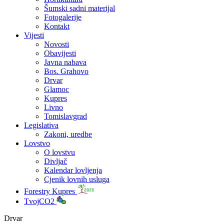
Šumski sadni materijal
Fotogalerije
Kontakt
Vijesti
Novosti
Obavijesti
Javna nabava
Bos. Grahovo
Drvar
Glamoc
Kupres
Livno
Tomislavgrad
Legislativa
Zakoni, uredbe
Lovstvo
O lovstvu
Divljač
Kalendar lovljenja
Cjenik lovnih usluga
Forestry Kupres
TvojCO2
Drvar