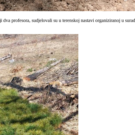
i dva profesora, sudjelovali su u terenskoj nastavi organiziranoj u sura