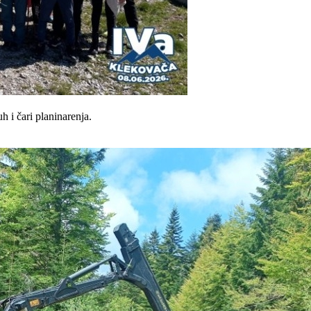
h i čari planinarenja.