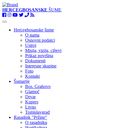
HERCEGBOSANSKE
ŠUME
Toggle
navigation
Hercegbosanske šume
O nama
Osnovni podatci
Ustroj
Misija, vizija, ciljevi
Prikaz površina
Dokumenti
Interesne skupine
Foto
Kontakt
Šumarije
Bos. Grahovo
Glamoč
Drvar
Kupres
Livno
Tomislavgrad
Rasadnik "Pržine"
O rasadniku
Hortikultura