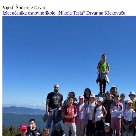
Vijesti Šumarije Drvar
Izlet učenika osnovne škole „Nikola Tesla“ Drvar na Klekovaču