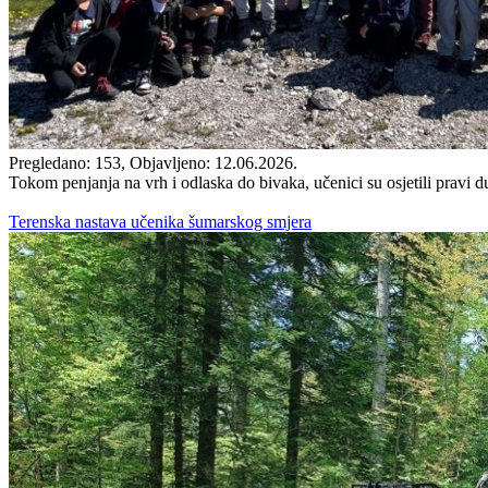
Pregledano: 153, Objavljeno: 12.06.2026.
Tokom penjanja na vrh i odlaska do bivaka, učenici su osjetili pravi du
Terenska nastava učenika šumarskog smjera