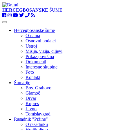
HERCEGBOSANSKE
ŠUME
Toggle
navigation
Hercegbosanske šume
O nama
Osnovni podatci
Ustroj
Misija, vizija, ciljevi
Prikaz površina
Dokumenti
Interesne skupine
Foto
Kontakt
Šumarije
Bos. Grahovo
Glamoč
Drvar
Kupres
Livno
Tomislavgrad
Rasadnik "Pržine"
O rasadniku
Hortikultura