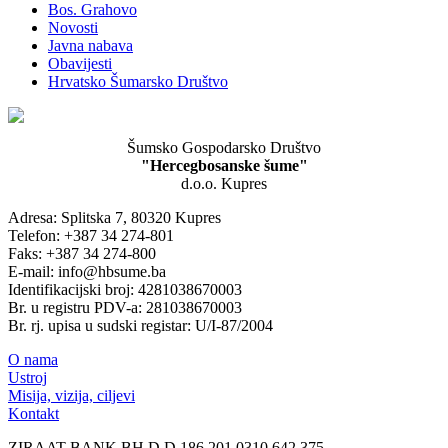
Bos. Grahovo
Novosti
Javna nabava
Obavijesti
Hrvatsko Šumarsko Društvo
Šumsko Gospodarsko Društvo
"Hercegbosanske šume"
d.o.o. Kupres
Adresa: Splitska 7, 80320 Kupres
Telefon: +387 34 274-801
Faks: +387 34 274-800
E-mail: info@hbsume.ba
Identifikacijski broj: 4281038670003
Br. u registru PDV-a: 281038670003
Br. rj. upisa u sudski registar: U/I-87/2004
O nama
Ustroj
Misija, vizija, ciljevi
Kontakt
ZIRAAT BANK BH D.D 186 201 0310 642 375