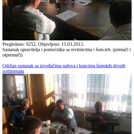
Pregledano: 9252, Objavljeno: 15.03.2013.
Sastanak upravitelja i pomoćnika sa revirnicima i šum.teh. (primači i
otpremači)
Održan sastanak sa izvođačima radova i kupcima šumskih drvnih
sortimenata