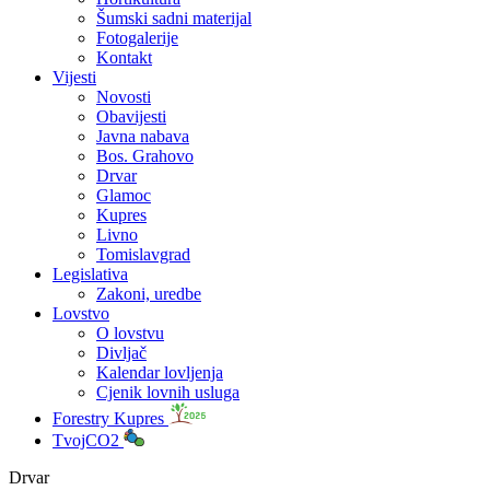
Šumski sadni materijal
Fotogalerije
Kontakt
Vijesti
Novosti
Obavijesti
Javna nabava
Bos. Grahovo
Drvar
Glamoc
Kupres
Livno
Tomislavgrad
Legislativa
Zakoni, uredbe
Lovstvo
O lovstvu
Divljač
Kalendar lovljenja
Cjenik lovnih usluga
Forestry Kupres
TvojCO2
Drvar