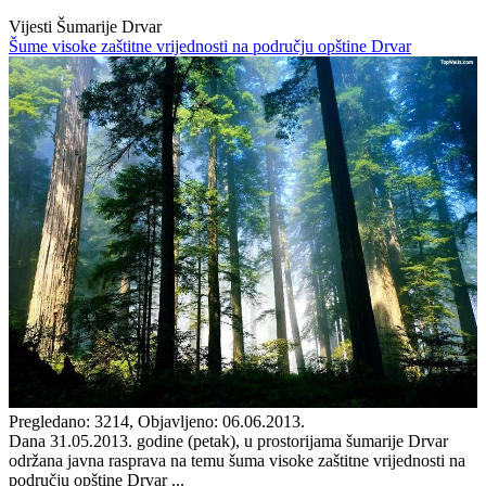
Vijesti Šumarije Drvar
Šume visoke zaštitne vrijednosti na području opštine Drvar
Pregledano: 3214, Objavljeno: 06.06.2013.
Dana 31.05.2013. godine (petak), u prostorijama šumarije Drvar
održana javna rasprava na temu šuma visoke zaštitne vrijednosti na
području opštine Drvar ...