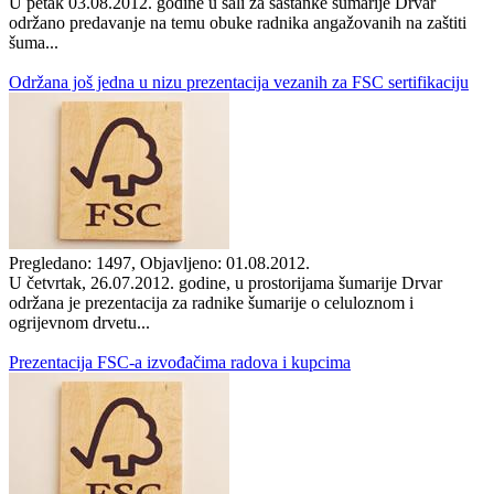
U petak 03.08.2012. godine u sali za sastanke šumarije Drvar
održano predavanje na temu obuke radnika angažovanih na zaštiti
šuma...
Održana još jedna u nizu prezentacija vezanih za FSC sertifikaciju
Pregledano: 1497, Objavljeno: 01.08.2012.
U četvrtak, 26.07.2012. godine, u prostorijama šumarije Drvar
održana je prezentacija za radnike šumarije o celuloznom i
ogrijevnom drvetu...
Prezentacija FSC-a izvođačima radova i kupcima