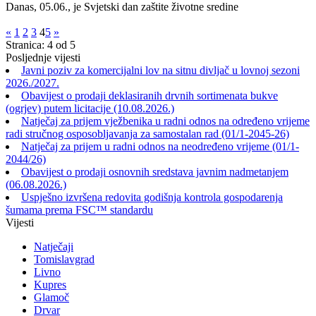
Danas, 05.06., je Svjetski dan zaštite životne sredine
«
1
2
3
4
5
»
Stranica: 4 od 5
Posljednje vijesti
Javni poziv za komercijalni lov na sitnu divljač u lovnoj sezoni
2026./2027.
Obavijest o prodaji deklasiranih drvnih sortimenata bukve
(ogrjev) putem licitacije (10.08.2026.)
Natječaj za prijem vježbenika u radni odnos na određeno vrijeme
radi stručnog osposobljavanja za samostalan rad (01/1-2045-26)
Natječaj za prijem u radni odnos na neodređeno vrijeme (01/1-
2044/26)
Obavijest o prodaji osnovnih sredstava javnim nadmetanjem
(06.08.2026.)
Uspješno izvršena redovita godišnja kontrola gospodarenja
šumama prema FSC™ standardu
Vijesti
Natječaji
Tomislavgrad
Livno
Kupres
Glamoč
Drvar