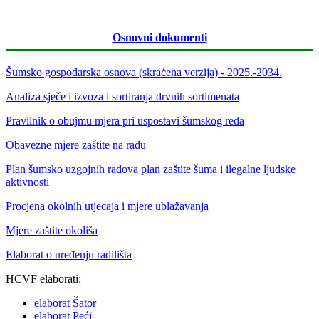
Osnovni dokumenti
Šumsko gospodarska osnova (skraćena verzija) - 2025.-2034.
Analiza sječe i izvoza i sortiranja drvnih sortimenata
Pravilnik o obujmu mjera pri uspostavi šumskog reda
Obavezne mjere zaštite na radu
Plan šumsko uzgojnih radova plan zaštite šuma i ilegalne ljudske
aktivnosti
Procjena okolnih utjecaja i mjere ublažavanja
Mjere zaštite okoliša
Elaborat o uređenju radilišta
HCVF elaborati:
elaborat Šator
elaborat Peći