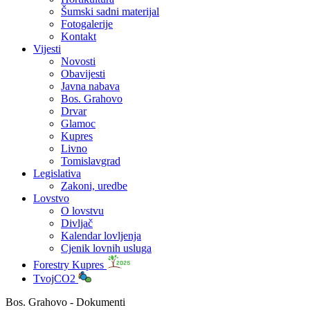
Šumski sadni materijal
Fotogalerije
Kontakt
Vijesti
Novosti
Obavijesti
Javna nabava
Bos. Grahovo
Drvar
Glamoc
Kupres
Livno
Tomislavgrad
Legislativa
Zakoni, uredbe
Lovstvo
O lovstvu
Divljač
Kalendar lovljenja
Cjenik lovnih usluga
Forestry Kupres
TvojCO2
Bos. Grahovo - Dokumenti