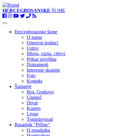
HERCEGBOSANSKE
ŠUME
Toggle
navigation
Hercegbosanske šume
O nama
Osnovni podatci
Ustroj
Misija, vizija, ciljevi
Prikaz površina
Dokumenti
Interesne skupine
Foto
Kontakt
Šumarije
Bos. Grahovo
Glamoč
Drvar
Kupres
Livno
Tomislavgrad
Rasadnik "Pržine"
O rasadniku
Hortikultura