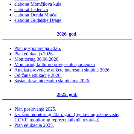
elaborat Momčilova kula
elaborat Ledenica
elaborat Derala Mračaj
elaborat Gudajske Drage
2026. god.
Plan gospodarenja 2026.
Plan edukacija 2026.
Monitoring 30.06.2026.
Monitoring kulturno povijesnih spomenika
Analiza provedene ankete interesnih skupina 2026.
Održane edukacije 2026.
Sastanak sa interesnim skupinama 2026.
2025. god.
Plan poslovanja 2025.
Izvršeni monitoring 2025. god. (rijetke i ugrožene vrste,
HCVF, monitoring reprezentativnih uzoraka)
Plan edukacija 2025.