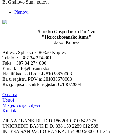
B. Grahovo Šum. putovi
Planovi
Šumsko Gospodarsko Društvo
"Hercegbosanske šume"
d.o.o. Kupres
Adresa: Splitska 7, 80320 Kupres
Telefon: +387 34 274-801
Faks: +387 34 274-800
E-mail: info@hbsume.ba
Identifikacijski broj: 4281038670003
Br. u registru PDV-a: 281038670003
Br. rj. upisa u sudski registar: U/I-87/2004
O nama
Ustroj
Misija, vizija, ciljevi
Kontakt
ZIRAAT BANK BH D.D 186 201 0310 642 375
UNICREDIT BANK D.D. 338 150 2289 612 538
INTESA SANPAOLO BANKA: 154 999 5000 101 345