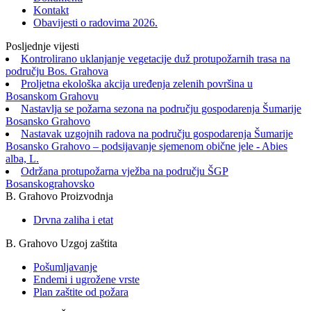
Kontakt
Obavijesti o radovima 2026.
Posljednje vijesti
Kontrolirano uklanjanje vegetacije duž protupožarnih trasa na
području Bos. Grahova
Proljetna ekološka akcija uređenja zelenih površina u
Bosanskom Grahovu
Nastavlja se požarna sezona na području gospodarenja Šumarije
Bosansko Grahovo
Nastavak uzgojnih radova na području gospodarenja Šumarije
Bosansko Grahovo – podsijavanje sjemenom obične jele - Abies
alba, L.
Održana protupožarna vježba na području ŠGP
Bosanskograhovsko
B. Grahovo Proizvodnja
Drvna zaliha i etat
B. Grahovo Uzgoj zaštita
Pošumljavanje
Endemi i ugrožene vrste
Plan zaštite od požara