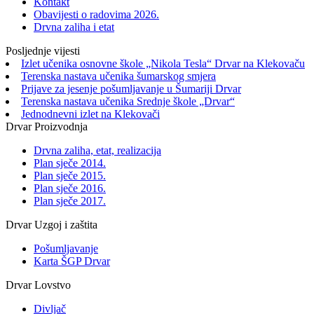
Kontakt
Obavijesti o radovima 2026.
Drvna zaliha i etat
Posljednje vijesti
Izlet učenika osnovne škole „Nikola Tesla“ Drvar na Klekovaču
Terenska nastava učenika šumarskog smjera
Prijave za jesenje pošumljavanje u Šumariji Drvar
Terenska nastava učenika Srednje škole „Drvar“
Jednodnevni izlet na Klekovači
Drvar Proizvodnja
Drvna zaliha, etat, realizacija
Plan sječe 2014.
Plan sječe 2015.
Plan sječe 2016.
Plan sječe 2017.
Drvar Uzgoj i zaštita
Pošumljavanje
Karta ŠGP Drvar
Drvar Lovstvo
Divljač