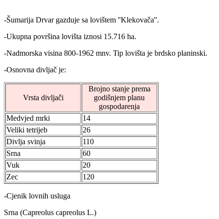
-Šumarija Drvar gazduje sa lovištem ''Klekovača''.
-Ukupna površina lovišta iznosi 15.716 ha.
-Nadmorska visina 800-1962 mnv. Tip lovišta je brdsko planinski.
-Osnovna divljač je:
Brojno stanje prema
Vrsta divljači
godišnjem planu
gospodarenja
Medvjed mrki
14
Veliki tetrijeb
26
Divlja svinja
110
Srna
60
Vuk
20
Zec
120
-Cjenik lovnih usluga
Srna (Capreolus capreolus L.)