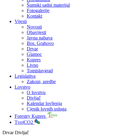
Šumski sadni materijal
Fotogalerije
Kontakt
Vijesti
Novosti
Obavijesti
Javna nabava
Bos. Grahovo
Drvar
Glamoc
Kupres
Livno
Tomislavgrad
Legislativa
Zakoni, uredbe
Lovstvo
O lovstvu
Divljač
Kalendar lovljenja
Cjenik lovnih usluga
Forestry Kupres
TvojCO2
Drvar Divljač