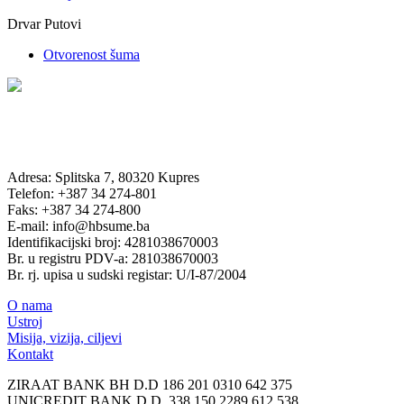
Drvar Putovi
Otvorenost šuma
Adresa: Splitska 7, 80320 Kupres
Telefon: +387 34 274-801
Faks: +387 34 274-800
E-mail: info@hbsume.ba
Identifikacijski broj: 4281038670003
Br. u registru PDV-a: 281038670003
Br. rj. upisa u sudski registar: U/I-87/2004
O nama
Ustroj
Misija, vizija, ciljevi
Kontakt
ZIRAAT BANK BH D.D 186 201 0310 642 375
UNICREDIT BANK D.D. 338 150 2289 612 538