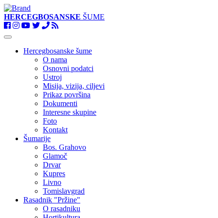
HERCEGBOSANSKE
ŠUME
Toggle
navigation
Hercegbosanske šume
O nama
Osnovni podatci
Ustroj
Misija, vizija, ciljevi
Prikaz površina
Dokumenti
Interesne skupine
Foto
Kontakt
Šumarije
Bos. Grahovo
Glamoč
Drvar
Kupres
Livno
Tomislavgrad
Rasadnik "Pržine"
O rasadniku
Hortikultura