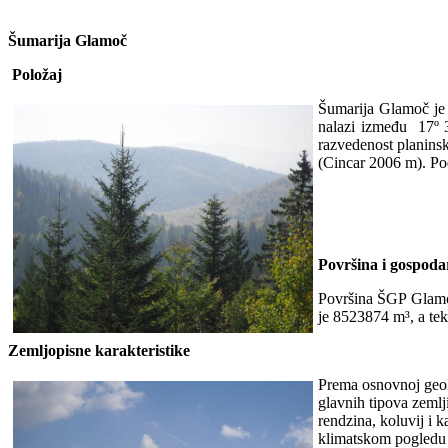
Šumarija Glamoč
Položaj
Šumarija Glamoč je
nalazi između 17º 3
razvedenost planins
(Cincar 2006 m). Po
Površina i gospoda
Površina ŠGP Glamoč 
je 8523874 m³, a tek
Zemljopisne karakteristike
Prema osnovnoj geolo
glavnih tipova zemlji
rendzina, koluvij i 
klimatskom pogledu s