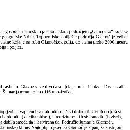
es i gospodari šumskim gospodarskim područjem „Glamočko“ koje se
 geografske širine. Topografsko obilježje područja Glamoč je velika
visine koja je na rubu Glamočkog polja, do visina preko 2000 metara
ja i poljica.
aslo tlo. Glavne vrste drveća su: jela, smreka i bukva. Drvna zaliha
³. Šumarija trenutno ima 116 uposlenika.
ljeni su vapnenci sa dolomitom i čisti dolomiti. Utvrđeno je šest
dolomitu (kalcikambisol), ilimerizirano ili lesivirano tlo (luvisol),
na dublja smeđa tla i lesivirana tla. Područje šumarije Glamoč u
planinske) klime. Najtopliji mjesec za Glamoč je srpanj sa srednjom