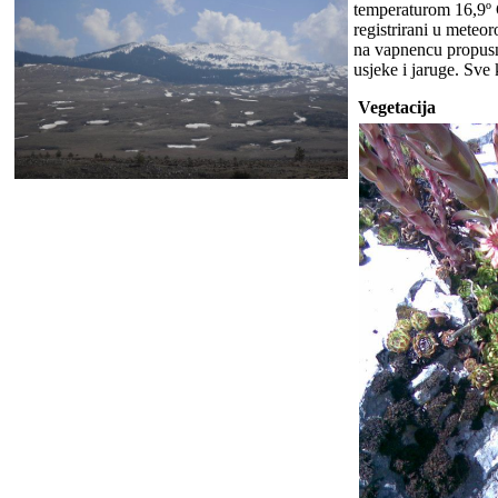
temperaturom 16,9º C
registrirani u meteo
na vapnencu propusn
usjeke i jaruge. Sve k
Vegetacija