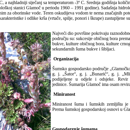
, a najhladniji siječanj sa temperaturom -3º C. Srednja godišnja količ
rološkoj stanici Glamoč u periodu 1960 – 1991 godine). Sadašnja hidro
im za oborinske vode. Teren oskudijeva vodom te nema značajnih potok
arakteristike i odlike krša (vrtače, spilje, ponori i škrape) zastupljene su
Najveći dio površine pokrivaju raznodobne
području su: sukcesije običnog bora prem
bukve, kulture običnog bora, kulture crnog
sekundarnih šuma bukve i šibljaci.
Organizacija
Šumsko gospodarsko područje „Glamočko“ po
g. j. „Šator“, g. j. „Bunarić“, g. j. „M
podijeljene u odjele i odsjeke. Revir
jedinice. Šumarija Glamoč ima osam revir
Miniranost
Miniranost šuma i šumskih zemljišta je
Prema šumskoj gospodarskoj osnovi u Gla
Gospodarenje šumama