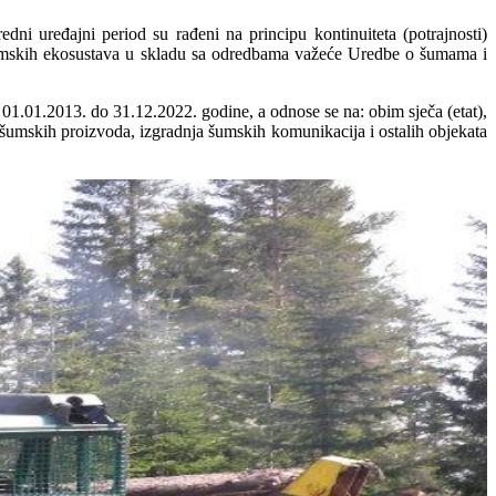
i uređajni period su rađeni na principu kontinuiteta (potrajnosti)
šumskih ekosustava u skladu sa odredbama važeće Uredbe o šumama i
 01.01.2013. do 31.12.2022. godine, a odnose se na: obim sječa (etat),
šumskih proizvoda, izgradnja šumskih komunikacija i ostalih objekata