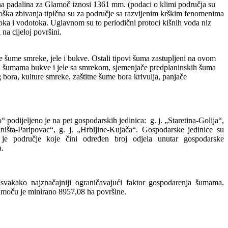
ina padalina za Glamoč iznosi 1361 mm. (podaci o klimi područja su
loška zbivanja tipična su za područje sa razvijenim krškim fenomenima
a i vodotoka. Uglavnom su to periodični protoci kišnih voda niz
 na cijeloj površini.
 šume smreke, jele i bukve. Ostali tipovi šuma zastupljeni na ovom
a šumama bukve i jele sa smrekom, sjemenjače predplaninskih šuma
 bora, kulture smreke, zaštitne šume bora krivulja, panjače
dijeljeno je na pet gospodarskih jedinica: g. j. „Staretina-Golija“,
liništa-Paripovac“, g. j. „Hrbljine-Kujača“. Gospodarske jedinice su
 je područje koje čini određen broj odjela unutar gospodarske
a.
 svakako najznačajniji ograničavajući faktor gospodarenja šumama.
moču je minirano 8957,08 ha površine.