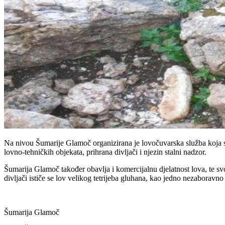
Na nivou Šumarije Glamoč organizirana je lovočuvarska služba koja se b
lovno-tehničkih objekata, prihrana divljači i njezin stalni nadzor.
Šumarija Glamoč također obavlja i komercijalnu djelatnost lova, te sv
divljači ističe se lov velikog tetrijeba gluhana, kao jedno nezaboravn
Šumarija Glamoč