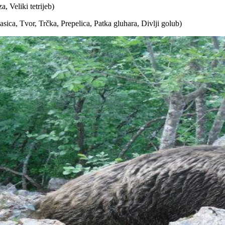
 Veliki tetrijeb)
sica, Tvor, Trčka, Prepelica, Patka gluhara, Divlji golub)