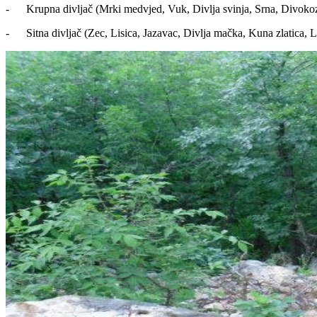
- Krupna divljač (Mrki medvjed, Vuk, Divlja svinja, Srna, Divokoza,
- Sitna divljač (Zec, Lisica, Jazavac, Divlja mačka, Kuna zlatica, La