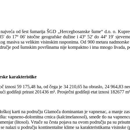
 najveća od šest šumarija ŠGD „Hercegbosanske šume“ d.o. o. Kupr
5' do 17º 06' istočne geografske dužine i 43º 52' do 44º 19' sjeverne
kog masiva sa velikim visinskim rasponima. Od 900 metara nadmorske 
dručje pod šumskim površinama nije kompaktno i ima mnogo livada, pol
rske karakteristike
iznosi 59 175,48 ha, od čega je 34 210,65 ha obraslo, 24 964,83 neobr
ući godišnji prirast 201436 m³. Prosječni godišnji etat iznosi 182677 m
škoj karti na području Glamoča dominantan je vapnenac, a manje zastup
šta: vapneno-dolomitna crnica (kalcimelanosol), smeđe tlo na vapnencu i 
kamenjar (litosol). Vrtače su česta pojava na ovom području pa su prisut
e nalazi u području kontinentalne klime sa karakteristikama visinske (