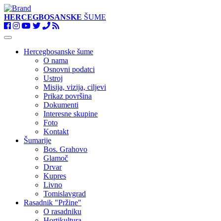
HERCEGBOSANSKE
ŠUME
Toggle
navigation
Hercegbosanske šume
O nama
Osnovni podatci
Ustroj
Misija, vizija, ciljevi
Prikaz površina
Dokumenti
Interesne skupine
Foto
Kontakt
Šumarije
Bos. Grahovo
Glamoč
Drvar
Kupres
Livno
Tomislavgrad
Rasadnik "Pržine"
O rasadniku
Hortikultura