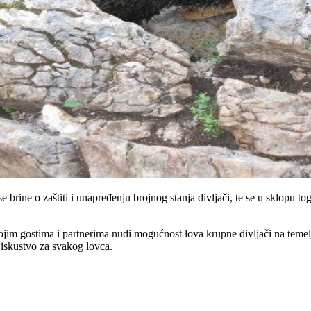
rine o zaštiti i unapređenju brojnog stanja divljači, te se u sklopu tog
ojim gostima i partnerima nudi mogućnost lova krupne divljači na temelj
o iskustvo za svakog lovca.