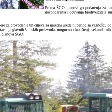
Prema ŠGO planovi gospodarenja za naredn
gospodarenja i očuvanja biodiverziteta 
ere za provođenje tih ciljeva za naredni uređajni period sa važnošću od
štavanja glavnih šumskih proizvoda, mogućnost korištenja sekundarnih 
ja planova ŠGO.