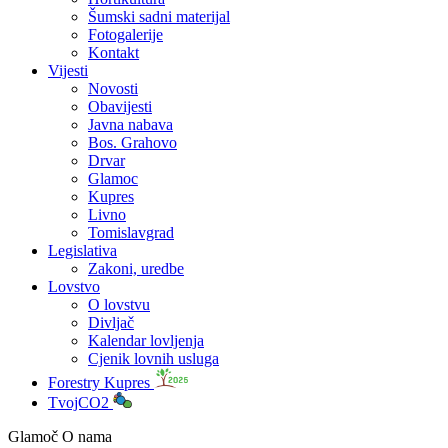
Šumski sadni materijal
Fotogalerije
Kontakt
Vijesti
Novosti
Obavijesti
Javna nabava
Bos. Grahovo
Drvar
Glamoc
Kupres
Livno
Tomislavgrad
Legislativa
Zakoni, uredbe
Lovstvo
O lovstvu
Divljač
Kalendar lovljenja
Cjenik lovnih usluga
Forestry Kupres
TvojCO2
Glamoč O nama