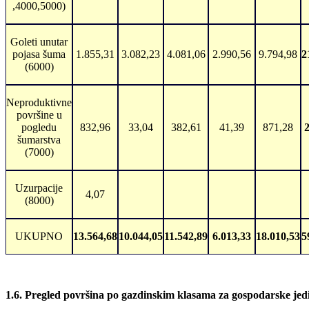
,4000,5000)
Goleti unutar
pojasa šuma
1.855,31
3.082,23
4.081,06
2.990,56
9.794,98
2
(6000)
Neproduktivne
površine u
pogledu
832,96
33,04
382,61
41,39
871,28
2
šumarstva
(7000)
Uzurpacije
4,07
(8000)
UKUPNO
13.564,68
10.044,05
11.542,89
6.013,33
18.010,53
5
1.6. Pregled površina po gazdinskim klasama za gospodarske jedi