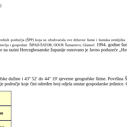
U
rednih područja (ŠPP) koja su obuhvaćala sve državne šume i šumska zemljišt
1994. godine šu
upravlja i gospodari ŠIPAD-ŠATOR, OOUR Šumarstvo, Glamoč.
 na razini Hercegbosanske županije osnovano je Javno poduzeće „Herc
ke dužine i 43° 52' do 44° 19' sjeverne geografske širine. Površina 
r je područje koje čini određen broj odjela unutar gospodarske jedinice
no