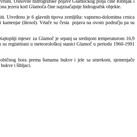
oj površini. Osnovne hidrografske pojave Glamočkog polja čine Ribnjak i
jona jezera kod Glamoča čine najznačajnije hidrografsk objekte.
i. Utvrđeno je 6 glavnih tipova zemljišta: vapneno-dolomitna crnica
) i kamenjar (litosol). Vrtače su česta pojava na ovom području pa su
Najtopliji mjesec za Glamoč je srpanj sa srednjom temperaturom 16,9
a su registrirani u meteorološkoj stanici Glamoč u periodu 1960-1991
je običnog bora prema šumama bukve i jele sa smrekom, sjemenjače
bukve i šibljaci.