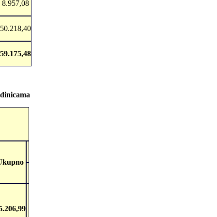
8.957,08
50.218,40
59.175,48
edinicama
Ukupno
5.206,99