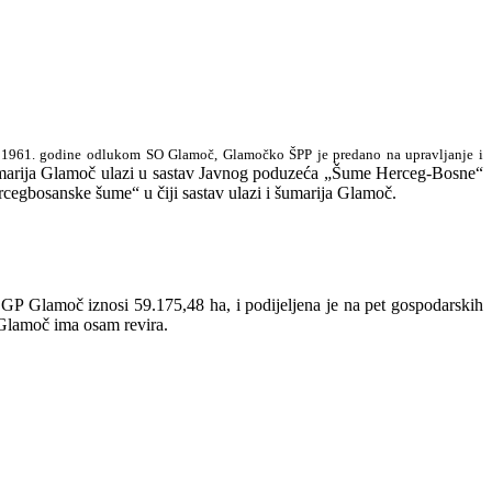
a. 1961. godine odlukom SO Glamoč, Glamočko ŠPP je predano na upravljanje i
marija Glamoč ulazi u sastav Javnog poduzeća „Šume Herceg-Bosne“
egbosanske šume“ u čiji sastav ulazi i šumarija Glamoč.
ŠGP Glamoč iznosi 59.175,48 ha, i podijeljena je na pet gospodarskih
. Glamoč ima osam revira.