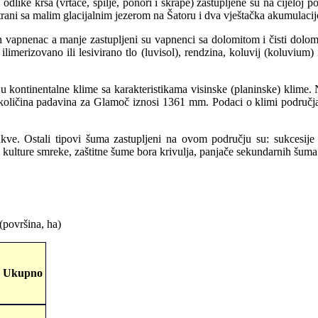
 i odlike krša (vrtače, spilje, ponori i škrape) zastupljene su na cijel
trani sa malim glacijalnim jezerom na Šatoru i dva vještačka akumulaci
apnenac a manje zastupljeni su vapnenci sa dolomitom i čisti dolomit
ilimerizovano ili lesivirano tlo (luvisol), rendzina, koluvij (koluvium
 kontinentalne klime sa karakteristikama visinske (planinske) klime. 
a količina padavina za Glamoč iznosi 1361 mm. Podaci o klimi područj
ukve. Ostali tipovi šuma zastupljeni na ovom području su: sukcesi
kulture smreke, zaštitne šume bora krivulja, panjače sekundarnih šuma 
(površina, ha)
Ukupno