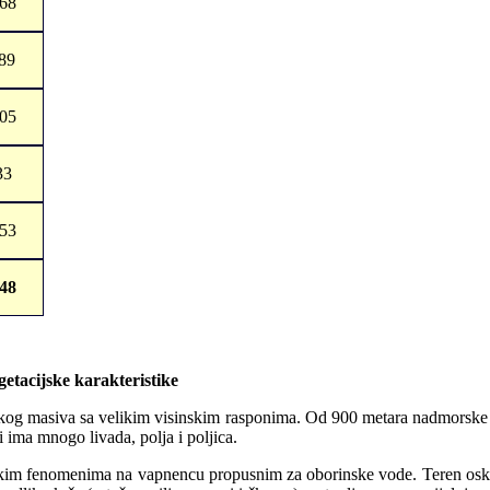
,68
89
,05
33
,53
,48
getacijske karakteristike
skog masiva sa velikim visinskim rasponima. Od 900 metara nadmorske 
ima mnogo livada, polja i poljica.
 krškim fenomenima na vapnencu propusnim za oborinske vode. Teren os