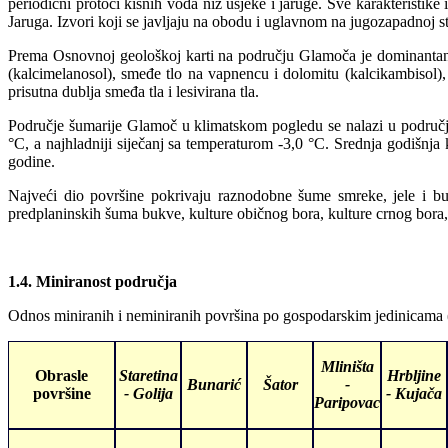
periodični protoci kišnih voda niz usjeke i jaruge. Sve karakteristike
Jaruga. Izvori koji se javljaju na obodu i uglavnom na jugozapadnoj s
Prema Osnovnoj geološkoj karti na području Glamoča je dominantan v
(kalcimelanosol), smeđe tlo na vapnencu i dolomitu (kalcikambisol), 
prisutna dublja smeđa tla i lesivirana tla.
Područje šumarije Glamoč u klimatskom pogledu se nalazi u području
°C, a najhladniji siječanj sa temperaturom -3,0 °C. Srednja godišnj
godine.
Najveći dio površine pokrivaju raznodobne šume smreke, jele i b
predplaninskih šuma bukve, kulture običnog bora, kulture crnog bora, 
1.4. Miniranost područja
Odnos miniranih i neminiranih površina po gospodarskim jedinicama 
Mliništa
Obrasle
Staretina
Hrbljine
Bunarić
Šator
-
površine
- Golija
- Kujača
Paripovac