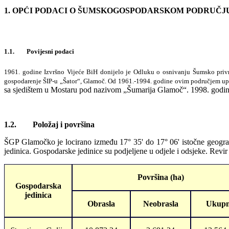
1. OPĆI PODACI O ŠUMSKOGOSPODARSKOM PODRUČJ
1.1. Povijesni podaci
1961. godine Izvršno Vijeće BiH donijelo je Odluku o osnivanju Šumsko priv
gospodarenje ŠIP-u „Šator“, Glamoč. Od 1961.-1994. godine ovim područjem 
sa sjedištem u Mostaru pod nazivom „Šumarija Glamoč“. 1998. godine
1.2. Položaj i površina
ŠGP Glamočko je locirano između 17° 35' do 17° 06' istočne geografs
jedinica. Gospodarske jedinice su podjeljene u odjele i odsjeke. Revi
Površina (ha)
Gospodarska
jedinica
Obrasla
Neobrasla
Ukup