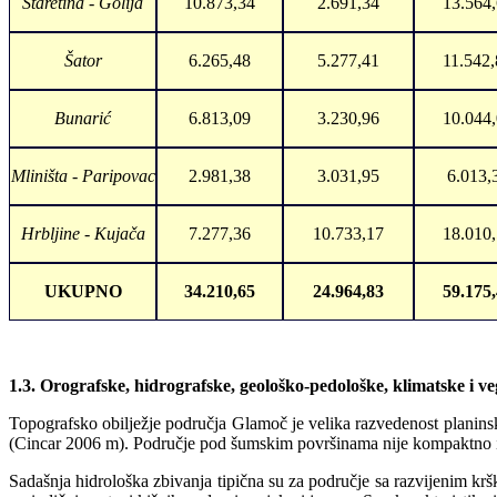
Staretina - Golija
10.873,34
2.691,34
13.564
Šator
6.265,48
5.277,41
11.542,
Bunarić
6.813,09
3.230,96
10.044
Mliništa - Paripovac
2.981,38
3.031,95
6.013,
Hrbljine - Kujača
7.277,36
10.733,17
18.010
UKUPNO
34.210,65
24.964,83
59.175
1.3. Orografske, hidrografske, geološko-pedološke, klimatske i ve
Topografsko obilježje područja Glamoč je velika razvedenost planin
(Cincar 2006 m). Područje pod šumskim površinama nije kompaktno i 
Sadašnja hidrološka zbivanja tipična su za područje sa razvijenim