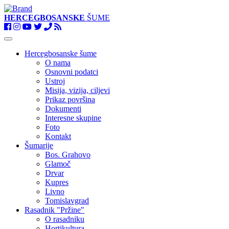
HERCEGBOSANSKE
ŠUME
Toggle
navigation
Hercegbosanske šume
O nama
Osnovni podatci
Ustroj
Misija, vizija, ciljevi
Prikaz površina
Dokumenti
Interesne skupine
Foto
Kontakt
Šumarije
Bos. Grahovo
Glamoč
Drvar
Kupres
Livno
Tomislavgrad
Rasadnik "Pržine"
O rasadniku
Hortikultura