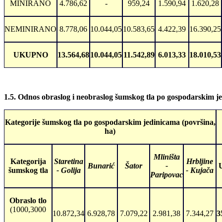
MINIRANO
4.786,62
-
959,24
1.590,94
1.620,28
NEMINIRANO
8.778,06
10.044,05
10.583,65
4.422,39
16.390,25
UKUPNO
13.564,68
10.044,05
11.542,89
6.013,33
18.010,53
1.5. Odnos obraslog i neobraslog šumskog tla po gospodarskim j
Kategorije šumskog tla po gospodarskim jedinicama (površina,
ha)
Mliništa
Kategorija
Staretina
Hrbljine
Bunarić
Šator
-
šumskog tla
- Golija
- Kujača
Paripovac
Obraslo tlo
(1000,3000
10.872,34
6.928,78
7.079,22
2.981,38
7.344,27
3