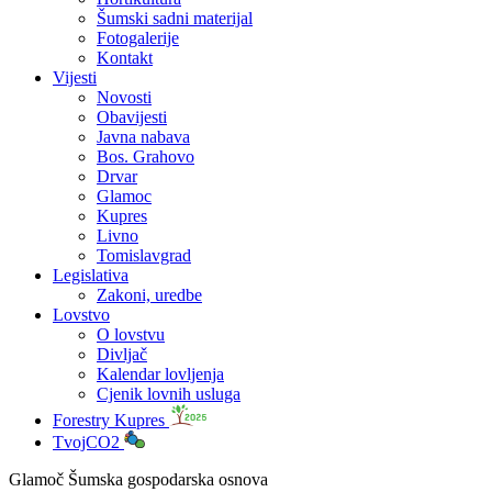
Šumski sadni materijal
Fotogalerije
Kontakt
Vijesti
Novosti
Obavijesti
Javna nabava
Bos. Grahovo
Drvar
Glamoc
Kupres
Livno
Tomislavgrad
Legislativa
Zakoni, uredbe
Lovstvo
O lovstvu
Divljač
Kalendar lovljenja
Cjenik lovnih usluga
Forestry Kupres
TvojCO2
Glamoč Šumska gospodarska osnova