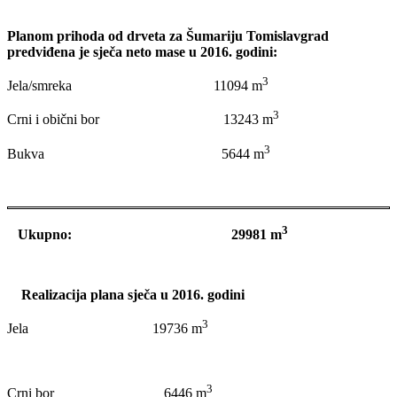
Planom prihoda od drveta za Šumariju Tomislavgrad
predviđena je sječa neto mase u 2016. godini:
3
Jela/smreka 11094 m
3
Crni i obični bor 13243 m
3
Bukva 5644 m
3
Ukupno: 29981 m
Realizacija plana sječa u 2016. godini
3
Jela 19736 m
3
Crni bor 6446 m