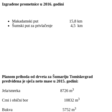
Izgrađene prometnice u 2016. godini
Makadamski put 15,8 km
Šumski put za privlačenje 4,5 km
Planom prihoda od drveta za Šumariju Tomislavgrad
predviđena je sječa neto mase u 2015. godini:
3
Jela/smreka 8726 m
3
Crni i obični bor 10832 m
3
Bukva 5752 m