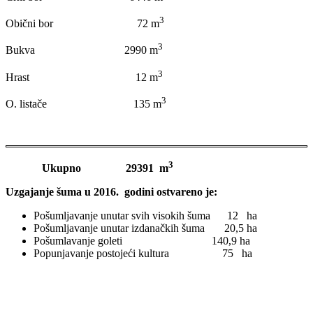
3
Obični bor 72 m
3
Bukva 2990 m
3
Hrast 12 m
3
O. listače 135 m
3
Ukupno 29391 m
Uzgajanje šuma u 2016. godini ostvareno je:
Pošumljavanje unutar svih visokih šuma 12 ha
Pošumljavanje unutar izdanačkih šuma 20,5 ha
Pošumlavanje goleti 140,9 ha
Popunjavanje postojeći kultura 75 ha