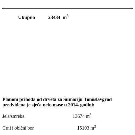
3
Ukupno 23434 m
Planom prihoda od drveta za Šumariju Tomislavgrad
predviđena je sječa neto mase u 2014. godini:
3
Jela/smreka 13674 m
3
Crni i obični bor 15103 m