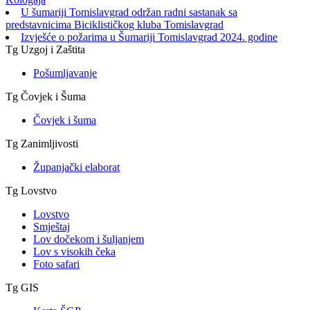
U šumariji Tomislavgrad održan radni sastanak sa
predstavnicima Biciklističkog kluba Tomislavgrad
Izvješće o požarima u Šumariji Tomislavgrad 2024. godine
Tg Uzgoj i Zaštita
Pošumljavanje
Tg Čovjek i Šuma
Čovjek i šuma
Tg Zanimljivosti
Županjački elaborat
Tg Lovstvo
Lovstvo
Smještaj
Lov dočekom i šuljanjem
Lov s visokih čeka
Foto safari
Tg GIS