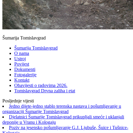
Šumarija Tomislavgrad
Šumarija Tomislavgrad
O nama
Ustroj
Povijest
Dokumenti
Fotogalerije
Kontakt
Obavijesti o radovima 2026.
Tomislavgrad Drvna zaliha i etat
Posljednje vijesti
Jedno dijete-jedno stablo terenska nastava i pošumljavanje u
organizaciji Šumarije Tomislavgrad
Djelatnici Šumarije Tomislavgrad prikupljali smeće i uklanjali
deponije u Vranu i Kologaju
Poziv na jesensko pošumljavanje G.J. Ljubuše, Šuice i Tušnice-
Kologaja