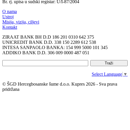
Br. rj. upisa u sudski registar: U/I-87/2004
O nama
Ustroj
Misija, vizija, ciljevi
Kontakt
ZIRAAT BANK BH D.D 186 201 0310 642 375
UNICREDIT BANK D.D. 338 150 2289 612 538
INTESA SANPAOLO BANKA: 154 999 5000 101 345
ADDIKO BANK D.D. 306 009 0000 487 051
Select Language
▼
© ŠGD Hercegbosanske šume d.o.o. Kupres 2026 - Sva prava
pridržana