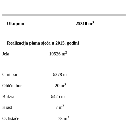
3
Ukupno: 25310 m
Realizacija plana sječa u 2015. godini
3
Jela 10526 m
3
Crni bor 6378 m
3
Obični bor 20 m
3
Bukva 6425 m
3
Hrast 7 m
3
O. listače 78 m