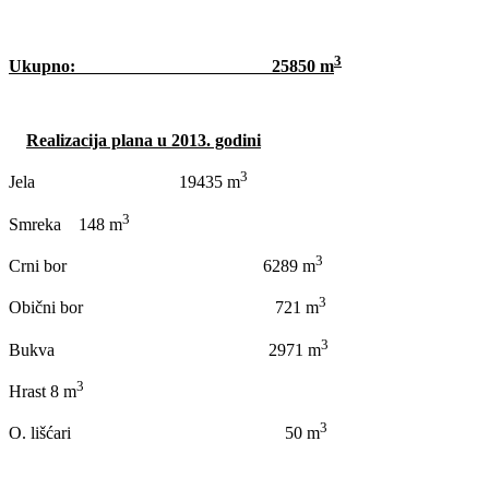
3
Ukupno: 25850 m
Realizacija plana u 2013. godini
3
Jela 19435 m
3
Smreka 148 m
3
Crni bor 6289 m
3
Obični bor 721 m
3
Bukva 2971 m
3
Hrast
 8
m
3
O. lišćari 50 m