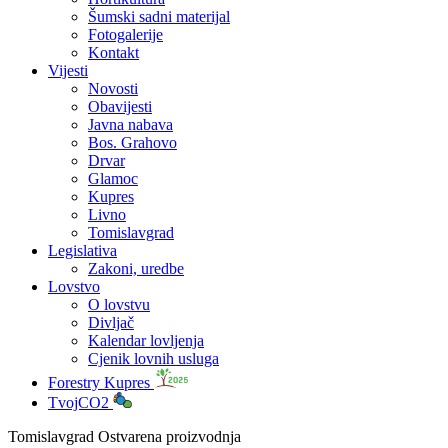
Šumski sadni materijal
Fotogalerije
Kontakt
Vijesti
Novosti
Obavijesti
Javna nabava
Bos. Grahovo
Drvar
Glamoc
Kupres
Livno
Tomislavgrad
Legislativa
Zakoni, uredbe
Lovstvo
O lovstvu
Divljač
Kalendar lovljenja
Cjenik lovnih usluga
Forestry Kupres
TvojCO2
Tomislavgrad Ostvarena proizvodnja