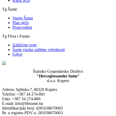
Karta ŠGP
Tg Šume
Stanje Šuma
Plan sječa
Proizvodnja
Tg Flora i Fauna
Zaštićene vrste
Šume visoke zaštitne vrijednosti
Gljive
Šumsko Gospodarsko Društvo
"Hercegbosanske šume"
d.o.o. Kupres
Adresa: Splitska 7, 80320 Kupres
Telefon: +387 34 274-801
Faks: +387 34 274-800
E-mail: info@hbsume.ba
Identifikacijski broj: 4281038670003
Br. u registru PDV-a: 281038670003