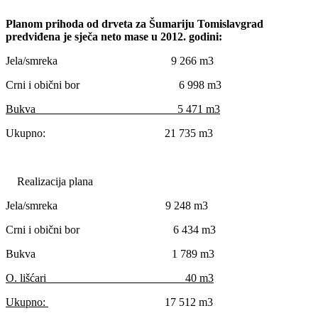
Planom prihoda od drveta za Šumariju Tomislavgrad
predviđena je sječa neto mase u 2012. godini:
Jela/smreka 9 266 m3
Crni i obični bor 6 998 m3
Bukva 5 471 m3
Ukupno:
21 735 m3
Realizacija plana
Jela/smreka 9 248 m3
Crni i obični bor 6 434 m3
Bukva 1 789 m3
O. lišćari 40 m3
Ukupno:
17 512 m3