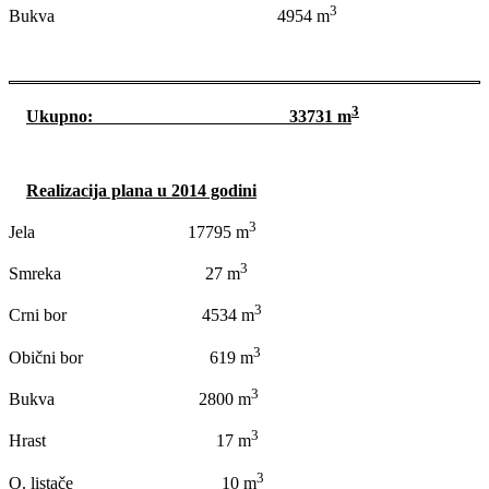
3
Bukva 4954 m
3
Ukupno: 33731 m
Realizacija plana u 2014 godini
3
Jela 17795 m
3
Smreka 27 m
3
Crni bor 4534 m
3
Obični bor 619 m
3
Bukva 2800 m
3
Hrast 17 m
3
O. listače 10 m