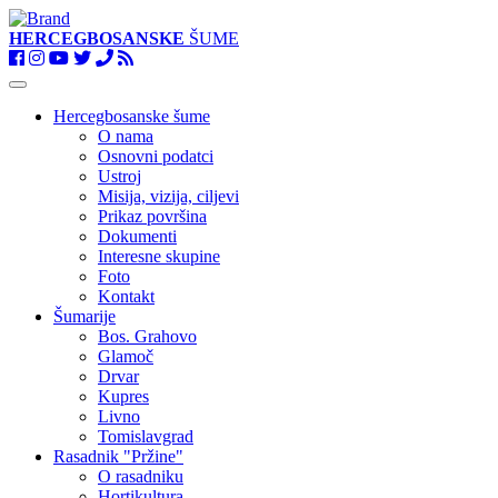
HERCEGBOSANSKE
ŠUME
Toggle
navigation
Hercegbosanske šume
O nama
Osnovni podatci
Ustroj
Misija, vizija, ciljevi
Prikaz površina
Dokumenti
Interesne skupine
Foto
Kontakt
Šumarije
Bos. Grahovo
Glamoč
Drvar
Kupres
Livno
Tomislavgrad
Rasadnik "Pržine"
O rasadniku
Hortikultura