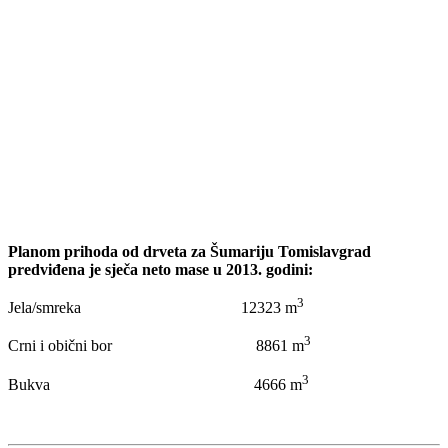
Planom prihoda od drveta za Šumariju Tomislavgrad
predviđena je sječa neto mase u 2013. godini:
3
Jela/smreka 12323 m
3
Crni i obični bor 8861 m
3
Bukva 4666 m