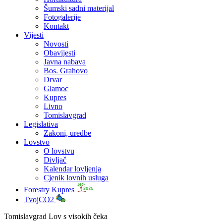
Šumski sadni materijal
Fotogalerije
Kontakt
Vijesti
Novosti
Obavijesti
Javna nabava
Bos. Grahovo
Drvar
Glamoc
Kupres
Livno
Tomislavgrad
Legislativa
Zakoni, uredbe
Lovstvo
O lovstvu
Divljač
Kalendar lovljenja
Cjenik lovnih usluga
Forestry Kupres
TvojCO2
Tomislavgrad Lov s visokih čeka