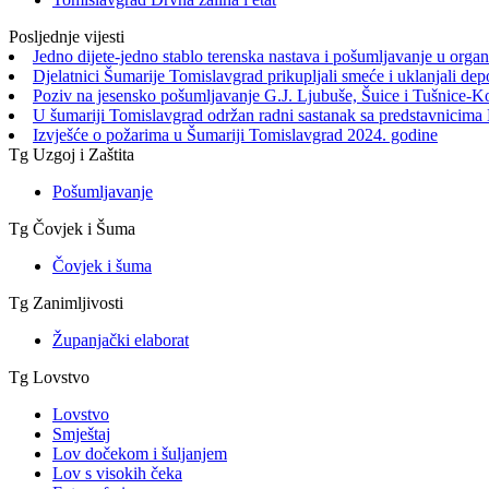
Posljednje vijesti
Jedno dijete-jedno stablo terenska nastava i pošumljavanje u orga
Djelatnici Šumarije Tomislavgrad prikupljali smeće i uklanjali de
Poziv na jesensko pošumljavanje G.J. Ljubuše, Šuice i Tušnice-K
U šumariji Tomislavgrad održan radni sastanak sa predstavnicima 
Izvješće o požarima u Šumariji Tomislavgrad 2024. godine
Tg Uzgoj i Zaštita
Pošumljavanje
Tg Čovjek i Šuma
Čovjek i šuma
Tg Zanimljivosti
Županjački elaborat
Tg Lovstvo
Lovstvo
Smještaj
Lov dočekom i šuljanjem
Lov s visokih čeka