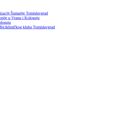
nizaciji Šumarije Tomislavgrad
ponije u Vranu i Kologaju
ologaja
Biciklističkog kluba Tomislavgrad