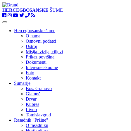
HERCEGBOSANSKE
ŠUME
Toggle
navigation
Hercegbosanske šume
O nama
Osnovni podatci
Ustroj
Misija, vizija, ciljevi
Prikaz površina
Dokumenti
Interesne skupine
Foto
Kontakt
Šumarije
Bos. Grahovo
Glamoč
Drvar
Kupres
Livno
Tomislavgrad
Rasadnik "Pržine"
O rasadniku
Hortikultura