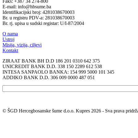
Faks: +387 34 274-800
E-mail: info@hbsume.ba
Identifikacijski broj: 4281038670003
Br. u registru PDV-a: 281038670003
Br. rj. upisa u sudski registar: U/I-87/2004
O nama
Ustroj
Misija, vizija, ciljevi
Kontakt
ZIRAAT BANK BH D.D 186 201 0310 642 375
UNICREDIT BANK D.D. 338 150 2289 612 538
INTESA SANPAOLO BANKA: 154 999 5000 101 345
ADDIKO BANK D.D. 306 009 0000 487 051
© ŠGD Hercegbosanske šume d.o.o. Kupres 2026 - Sva prava pridrž