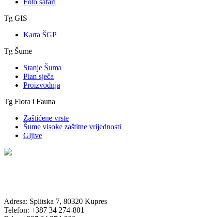
Foto safari
Tg GIS
Karta ŠGP
Tg Šume
Stanje Šuma
Plan sječa
Proizvodnja
Tg Flora i Fauna
Zaštićene vrste
Šume visoke zaštitne vrijednosti
Gljive
Adresa: Splitska 7, 80320 Kupres
Telefon: +387 34 274-801