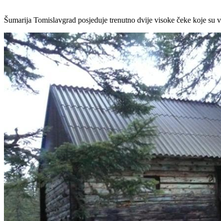
Šumarija Tomislavgrad posjeduje trenutno dvije visoke čeke koje su v