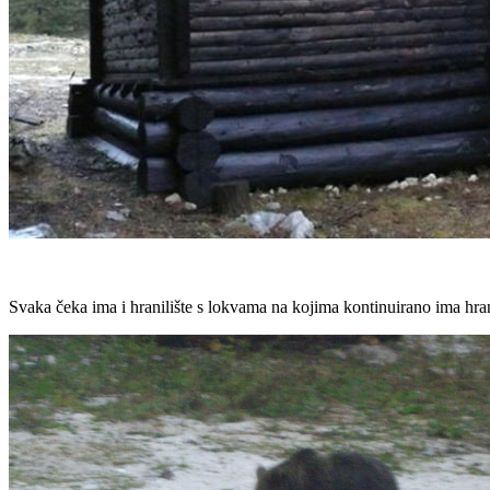
Svaka čeka ima i hranilište s lokvama na kojima kontinuirano ima hra