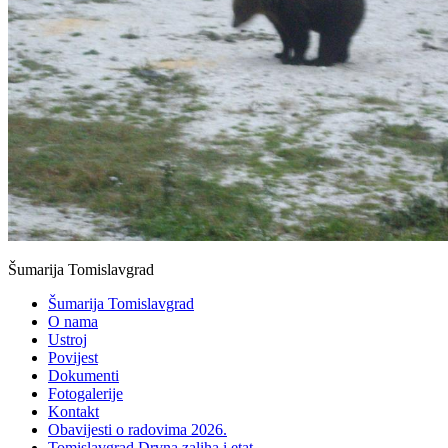
Šumarija Tomislavgrad
Šumarija Tomislavgrad
O nama
Ustroj
Povijest
Dokumenti
Fotogalerije
Kontakt
Obavijesti o radovima 2026.
Tomislavgrad Drvna zaliha i etat