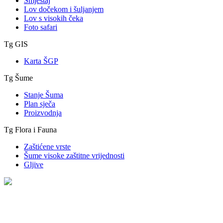
Smještaj
Lov dočekom i šuljanjem
Lov s visokih čeka
Foto safari
Tg GIS
Karta ŠGP
Tg Šume
Stanje Šuma
Plan sječa
Proizvodnja
Tg Flora i Fauna
Zaštićene vrste
Šume visoke zaštitne vrijednosti
Gljive