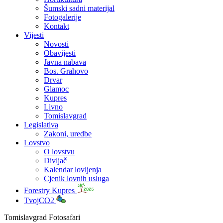
Šumski sadni materijal
Fotogalerije
Kontakt
Vijesti
Novosti
Obavijesti
Javna nabava
Bos. Grahovo
Drvar
Glamoc
Kupres
Livno
Tomislavgrad
Legislativa
Zakoni, uredbe
Lovstvo
O lovstvu
Divljač
Kalendar lovljenja
Cjenik lovnih usluga
Forestry Kupres
TvojCO2
Tomislavgrad Fotosafari