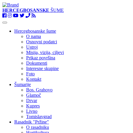
HERCEGBOSANSKE
ŠUME
Toggle
navigation
Hercegbosanske šume
O nama
Osnovni podatci
Ustroj
Misija, vizija, ciljevi
Prikaz površina
Dokumenti
Interesne skupine
Foto
Kontakt
Šumarije
Bos. Grahovo
Glamoč
Drvar
Kupres
Livno
Tomislavgrad
Rasadnik "Pržine"
O rasadniku
Hortikultura