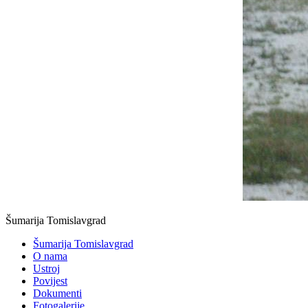
Šumarija Tomislavgrad
Šumarija Tomislavgrad
O nama
Ustroj
Povijest
Dokumenti
Fotogalerije