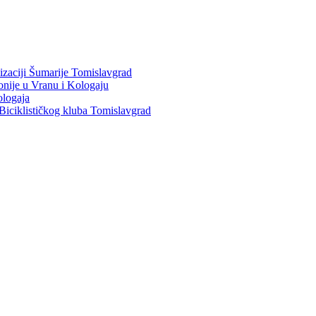
nizaciji Šumarije Tomislavgrad
ponije u Vranu i Kologaju
ologaja
Biciklističkog kluba Tomislavgrad