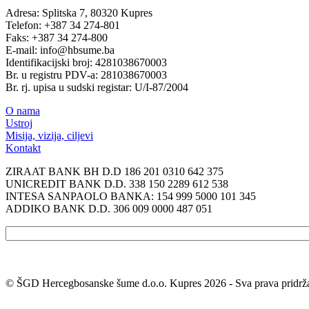
Adresa: Splitska 7, 80320 Kupres
Telefon: +387 34 274-801
Faks: +387 34 274-800
E-mail: info@hbsume.ba
Identifikacijski broj: 4281038670003
Br. u registru PDV-a: 281038670003
Br. rj. upisa u sudski registar: U/I-87/2004
O nama
Ustroj
Misija, vizija, ciljevi
Kontakt
ZIRAAT BANK BH D.D 186 201 0310 642 375
UNICREDIT BANK D.D. 338 150 2289 612 538
INTESA SANPAOLO BANKA: 154 999 5000 101 345
ADDIKO BANK D.D. 306 009 0000 487 051
© ŠGD Hercegbosanske šume d.o.o. Kupres 2026 - Sva prava pridrž