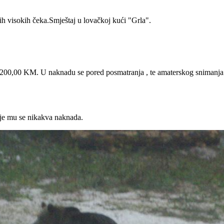
ih visokih čeka.Smještaj u lovačkoj kući "Grla".
200,00 KM. U naknadu se pored posmatranja , te amaterskog snimanja u
ćuje mu se nikakva naknada.