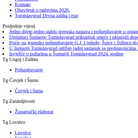
Kontakt
Obavijesti o radovima 2026.
Tomislavgrad Drvna zaliha i etat
Posljednje vijesti
Jedno dijete-jedno stablo terenska nastava i pošumljavanje u orga
Djelatnici Šumarije Tomislavgrad prikupljali smeće i uklanjali de
Poziv na jesensko pošumljavanje G.J. Ljubuše, Šuice i Tušnice-K
U šumariji Tomislavgrad održan radni sastanak sa predstavnicima 
Izvješće o požarima u Šumariji Tomislavgrad 2024. godine
Tg Uzgoj i Zaštita
Pošumljavanje
Tg Čovjek i Šuma
Čovjek i šuma
Tg Zanimljivosti
Županjački elaborat
Tg Lovstvo
Lovstvo