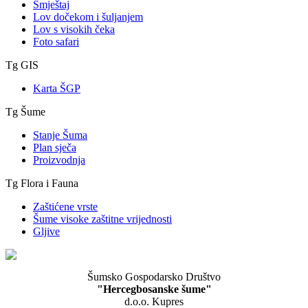
Smještaj
Lov dočekom i šuljanjem
Lov s visokih čeka
Foto safari
Tg GIS
Karta ŠGP
Tg Šume
Stanje Šuma
Plan sječa
Proizvodnja
Tg Flora i Fauna
Zaštićene vrste
Šume visoke zaštitne vrijednosti
Gljive
Šumsko Gospodarsko Društvo
"Hercegbosanske šume"
d.o.o. Kupres