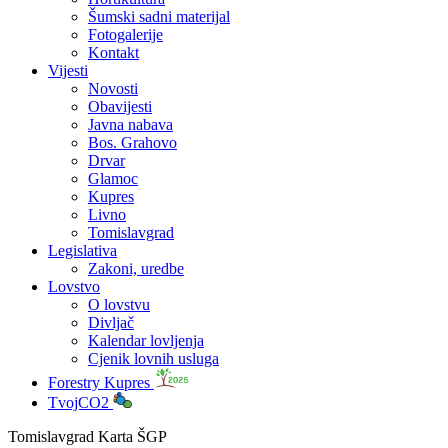
Šumski sadni materijal
Fotogalerije
Kontakt
Vijesti
Novosti
Obavijesti
Javna nabava
Bos. Grahovo
Drvar
Glamoc
Kupres
Livno
Tomislavgrad
Legislativa
Zakoni, uredbe
Lovstvo
O lovstvu
Divljač
Kalendar lovljenja
Cjenik lovnih usluga
Forestry Kupres
TvojCO2
Tomislavgrad Karta ŠGP