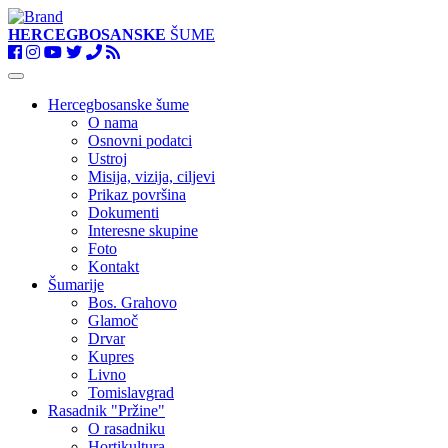
HERCEGBOSANSKE
ŠUME
Toggle
navigation
Hercegbosanske šume
O nama
Osnovni podatci
Ustroj
Misija, vizija, ciljevi
Prikaz površina
Dokumenti
Interesne skupine
Foto
Kontakt
Šumarije
Bos. Grahovo
Glamoč
Drvar
Kupres
Livno
Tomislavgrad
Rasadnik "Pržine"
O rasadniku
Hortikultura