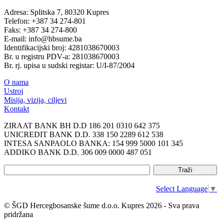
Adresa: Splitska 7, 80320 Kupres
Telefon: +387 34 274-801
Faks: +387 34 274-800
E-mail: info@hbsume.ba
Identifikacijski broj: 4281038670003
Br. u registru PDV-a: 281038670003
Br. rj. upisa u sudski registar: U/I-87/2004
O nama
Ustroj
Misija, vizija, ciljevi
Kontakt
ZIRAAT BANK BH D.D 186 201 0310 642 375
UNICREDIT BANK D.D. 338 150 2289 612 538
INTESA SANPAOLO BANKA: 154 999 5000 101 345
ADDIKO BANK D.D. 306 009 0000 487 051
Select Language
▼
© ŠGD Hercegbosanske šume d.o.o. Kupres 2026 - Sva prava
pridržana