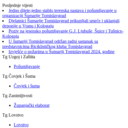
Posljednje vijesti
Jedno dijete-jedno stablo terenska nastava i pošumljavanje u
organizaciji Šumarije Tomislavgrad
Djelatnici Šumarije Tomislavgrad prikupljali smeće i uklanjali
deponije u Vranu i Kologaju
Poziv na jesensko pošumljavanje G.J. Ljubuše, Šuice i Tušnice-
Kologaja
U šumariji Tomislavgrad održan radni sastanak sa
predstavnicima Biciklističkog kluba Tomislavgrad
Izvješće o požarima u Šumariji Tomislavgrad 2024. godine
Tg Uzgoj i Zaštita
Pošumljavanje
Tg Čovjek i Šuma
Čovjek i šuma
Tg Zanimljivosti
Županjački elaborat
Tg Lovstvo
Lovstvo