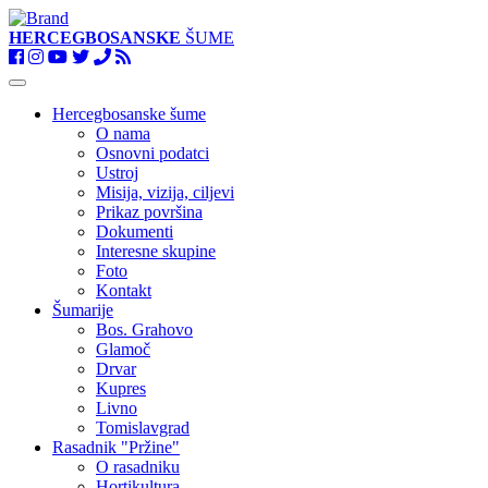
HERCEGBOSANSKE
ŠUME
Toggle
navigation
Hercegbosanske šume
O nama
Osnovni podatci
Ustroj
Misija, vizija, ciljevi
Prikaz površina
Dokumenti
Interesne skupine
Foto
Kontakt
Šumarije
Bos. Grahovo
Glamoč
Drvar
Kupres
Livno
Tomislavgrad
Rasadnik "Pržine"
O rasadniku
Hortikultura