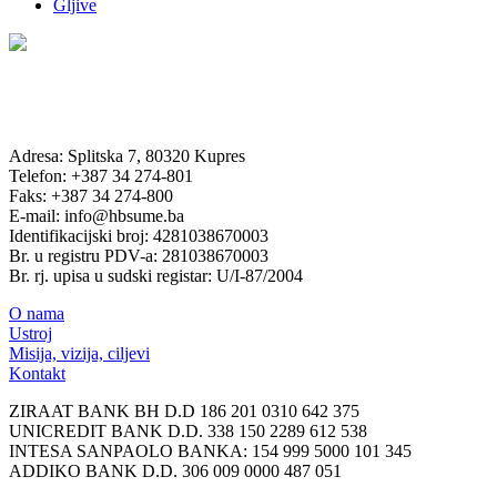
Gljive
Adresa: Splitska 7, 80320 Kupres
Telefon: +387 34 274-801
Faks: +387 34 274-800
E-mail: info@hbsume.ba
Identifikacijski broj: 4281038670003
Br. u registru PDV-a: 281038670003
Br. rj. upisa u sudski registar: U/I-87/2004
O nama
Ustroj
Misija, vizija, ciljevi
Kontakt
ZIRAAT BANK BH D.D 186 201 0310 642 375
UNICREDIT BANK D.D. 338 150 2289 612 538
INTESA SANPAOLO BANKA: 154 999 5000 101 345
ADDIKO BANK D.D. 306 009 0000 487 051