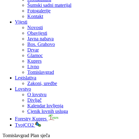
Šumski sadni materijal
Fotogalerije
Kontakt
Vijesti
Novosti
Obavijesti
Javna nabava
Bos. Grahovo
Drvar
Glamoc
Kupres
Livno
Tomislavgrad
Legislativa
Zakoni, uredbe
Lovstvo
O lovstvu
Divljač
Kalendar lovljenja
Cjenik lovnih usluga
Forestry Kupres
TvojCO2
Tomislavgrad Plan sječa