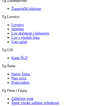
Tg Zanimljivosti
Županjački elaborat
Tg Lovstvo
Lovstvo
Smještaj
Lov dočekom i šuljanjem
Lov s visokih čeka
Foto safari
Tg GIS
Karta ŠGP
Tg Šume
Stanje Šuma
Plan sječa
Proizvodnja
Tg Flora i Fauna
Zaštićene vrste
Šume visoke zaštitne vrijednosti