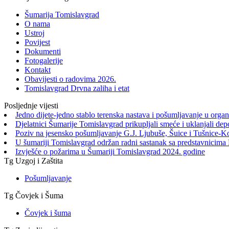
Šumarija Tomislavgrad
O nama
Ustroj
Povijest
Dokumenti
Fotogalerije
Kontakt
Obavijesti o radovima 2026.
Tomislavgrad Drvna zaliha i etat
Posljednje vijesti
Jedno dijete-jedno stablo terenska nastava i pošumljavanje u orga
Djelatnici Šumarije Tomislavgrad prikupljali smeće i uklanjali de
Poziv na jesensko pošumljavanje G.J. Ljubuše, Šuice i Tušnice-K
U šumariji Tomislavgrad održan radni sastanak sa predstavnicima 
Izvješće o požarima u Šumariji Tomislavgrad 2024. godine
Tg Uzgoj i Zaštita
Pošumljavanje
Tg Čovjek i Šuma
Čovjek i šuma