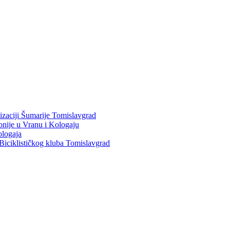
nizaciji Šumarije Tomislavgrad
ponije u Vranu i Kologaju
ologaja
Biciklističkog kluba Tomislavgrad