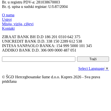
Br. u registru PDV-a: 281038670003
Br. rj. upisa u sudski registar: U/I-87/2004
O nama
Ustroj
Misija, vizija, ciljevi
Kontakt
ZIRAAT BANK BH D.D 186 201 0310 642 375
UNICREDIT BANK D.D. 338 150 2289 612 538
INTESA SANPAOLO BANKA: 154 999 5000 101 345
ADDIKO BANK D.D. 306 009 0000 487 051
Select Language
▼
© ŠGD Hercegbosanske šume d.o.o. Kupres 2026 - Sva prava
pridržana