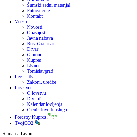
Šumski sadni materijal
Fotogalerije
Kontakt
Vijesti
Novosti
Obavijesti
Javna nabava
Bos. Grahovo
Drvar
Glamoc
Kupres
Livno
Tomislavgrad
Legislativa
Zakoni, uredbe
Lovstvo
O lovstvu
Divljač
Kalendar lovljenja
Cjenik lovnih usluga
Forestry Kupres
TvojCO2
Šumarija Livno