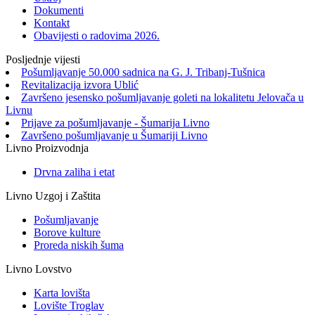
Dokumenti
Kontakt
Obavijesti o radovima 2026.
Posljednje vijesti
Pošumljavanje 50.000 sadnica na G. J. Tribanj-Tušnica
Revitalizacija izvora Ublić
Završeno jesensko pošumljavanje goleti na lokalitetu Jelovača u
Livnu
Prijave za pošumljavanje - Šumarija Livno
Završeno pošumljavanje u Šumariji Livno
Livno Proizvodnja
Drvna zaliha i etat
Livno Uzgoj i Zaštita
Pošumljavanje
Borove kulture
Proreda niskih šuma
Livno Lovstvo
Karta lovišta
Lovište Troglav