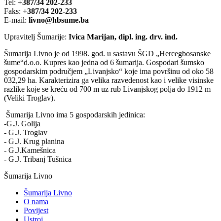
Tel:
+387/34 202-233
Faks:
+387/34 202-233
E-mail:
livno@hbsume.ba
Upravitelj Šumarije:
Ivica Marijan, dipl. ing. drv. ind.
Šumarija Livno je od 1998. god. u sastavu ŠGD „Hercegbosanske
šume“d.o.o. Kupres kao jedna od 6 šumarija. Gospodari šumsko
gospodarskim područjem „Livanjsko“ koje ima površinu od oko 58
032,29 ha. Karakterizira ga velika razvedenost kao i velike visinske
razlike koje se kreću od 700 m uz rub Livanjskog polja do 1912 m
(Veliki Troglav).
Šumarija Livno ima 5 gospodarskih jedinica:
-G.J. Golija
- G.J. Troglav
- G.J. Krug planina
- G.J.Kamešnica
- G.J. Tribanj Tušnica
Šumarija Livno
Šumarija Livno
O nama
Povijest
Ustroj