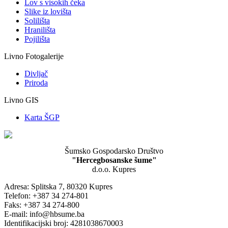
Lov s visokih čeka
Slike iz lovišta
Solilišta
Hranilišta
Pojilišta
Livno Fotogalerije
Divljač
Priroda
Livno GIS
Karta ŠGP
Šumsko Gospodarsko Društvo
"Hercegbosanske šume"
d.o.o. Kupres
Adresa: Splitska 7, 80320 Kupres
Telefon: +387 34 274-801
Faks: +387 34 274-800
E-mail: info@hbsume.ba
Identifikacijski broj: 4281038670003