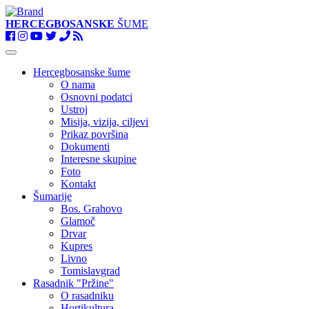
HERCEGBOSANSKE
ŠUME
Toggle
navigation
Hercegbosanske šume
O nama
Osnovni podatci
Ustroj
Misija, vizija, ciljevi
Prikaz površina
Dokumenti
Interesne skupine
Foto
Kontakt
Šumarije
Bos. Grahovo
Glamoč
Drvar
Kupres
Livno
Tomislavgrad
Rasadnik "Pržine"
O rasadniku
Hortikultura