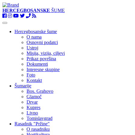
HERCEGBOSANSKE
ŠUME
Toggle
navigation
Hercegbosanske šume
O nama
Osnovni podatci
Ustroj
Misija, vizija, ciljevi
Prikaz površina
Dokumenti
Interesne skupine
Foto
Kontakt
Šumarije
Bos. Grahovo
Glamoč
Drvar
Kupres
Livno
Tomislavgrad
Rasadnik "Pržine"
O rasadniku
Hortikultura