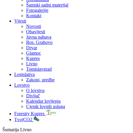
Šumski sadni materijal
Fotogalerije
Kontakt
Vijesti
Novosti
Obavijesti
Javna nabava
Bos. Grahovo
Drvar
Glamoc
Kupres
Livno
Tomislavgrad
Legislativa
Zakoni, uredbe
Lovstvo
O lovstvu
Divljač
Kalendar lovljenja
Cjenik lovnih usluga
Forestry Kupres
TvojCO2
Šumarija Livno