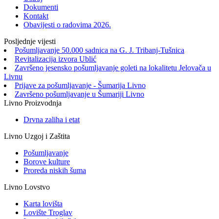
Dokumenti
Kontakt
Obavijesti o radovima 2026.
Posljednje vijesti
Pošumljavanje 50.000 sadnica na G. J. Tribanj-Tušnica
Revitalizacija izvora Ublić
Završeno jesensko pošumljavanje goleti na lokalitetu Jelovača u
Livnu
Prijave za pošumljavanje - Šumarija Livno
Završeno pošumljavanje u Šumariji Livno
Livno Proizvodnja
Drvna zaliha i etat
Livno Uzgoj i Zaštita
Pošumljavanje
Borove kulture
Proreda niskih šuma
Livno Lovstvo
Karta lovišta
Lovište Troglav