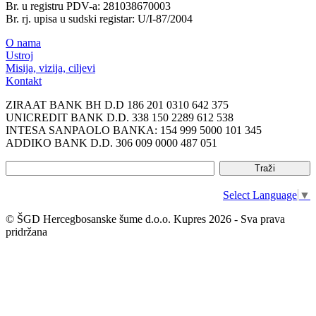
Br. u registru PDV-a: 281038670003
Br. rj. upisa u sudski registar: U/I-87/2004
O nama
Ustroj
Misija, vizija, ciljevi
Kontakt
ZIRAAT BANK BH D.D 186 201 0310 642 375
UNICREDIT BANK D.D. 338 150 2289 612 538
INTESA SANPAOLO BANKA: 154 999 5000 101 345
ADDIKO BANK D.D. 306 009 0000 487 051
Select Language
▼
© ŠGD Hercegbosanske šume d.o.o. Kupres 2026 - Sva prava
pridržana