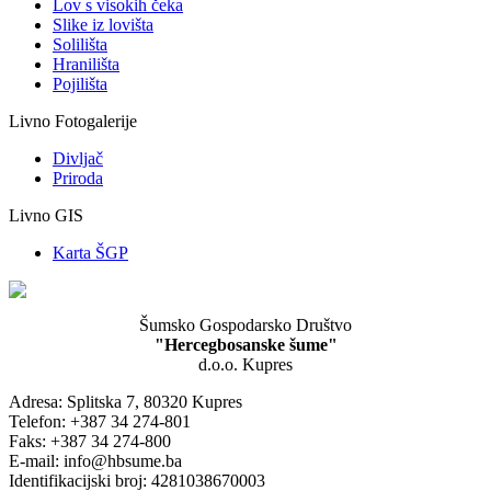
Lov s visokih čeka
Slike iz lovišta
Solilišta
Hranilišta
Pojilišta
Livno Fotogalerije
Divljač
Priroda
Livno GIS
Karta ŠGP
Šumsko Gospodarsko Društvo
"Hercegbosanske šume"
d.o.o. Kupres
Adresa: Splitska 7, 80320 Kupres
Telefon: +387 34 274-801
Faks: +387 34 274-800
E-mail: info@hbsume.ba
Identifikacijski broj: 4281038670003