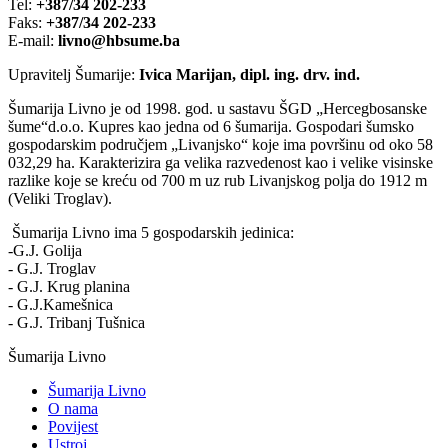
Tel:
+387/34 202-233
Faks:
+387/34 202-233
E-mail:
livno@hbsume.ba
Upravitelj Šumarije:
Ivica Marijan, dipl. ing. drv. ind.
Šumarija Livno je od 1998. god. u sastavu ŠGD „Hercegbosanske
šume“d.o.o. Kupres kao jedna od 6 šumarija. Gospodari šumsko
gospodarskim područjem „Livanjsko“ koje ima površinu od oko 58
032,29 ha. Karakterizira ga velika razvedenost kao i velike visinske
razlike koje se kreću od 700 m uz rub Livanjskog polja do 1912 m
(Veliki Troglav).
Šumarija Livno ima 5 gospodarskih jedinica:
-G.J. Golija
- G.J. Troglav
- G.J. Krug planina
- G.J.Kamešnica
- G.J. Tribanj Tušnica
Šumarija Livno
Šumarija Livno
O nama
Povijest
Ustroj