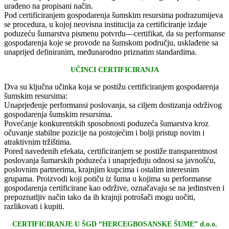
urađeno na propisani način.
Pod certificiranjem gospodarenja šumskim resursima podrazumijeva
se procedura, u kojoj neovisna institucija za certificiranje izdaje
poduzeću šumarstva pismenu potvrdu—certifikat, da su performanse
gospodarenja koje se provode na šumskom području, usklađene sa
unaprijed definiranim, međunarodno priznatim standardima.
UČINCI CERTIFICIRANJA
Dva su ključna učinka koja se postižu certificiranjem gospodarenja
šumskim resursima:
Unaprjeđenje performansi poslovanja, sa ciljem dostizanja održivog
gospodarenja šumskim resursima.
Povećanje konkurentskih sposobnosti poduzeća šumarstva kroz
očuvanje stabilne pozicije na postojećim i bolji pristup novim i
atraktivnim tržištima.
Pored navedenih efekata, certificiranjem se postiže transparentnost
poslovanja šumarskih poduzeća i unaprjeđuju odnosi sa javnošću,
poslovnim partnerima, krajnjim kupcima i ostalim interesnim
grupama. Proizvodi koji potiču iz šuma u kojima su performanse
gospodarenja certificirane kao održive, označavaju se na jedinstven i
prepoznatljiv način tako da ih krajnji potrošači mogu uočiti,
razlikovati i kupiti.
CERTIFICIRANJE U ŠGD “HERCEGBOSANSKE ŠUME” d.o.o.