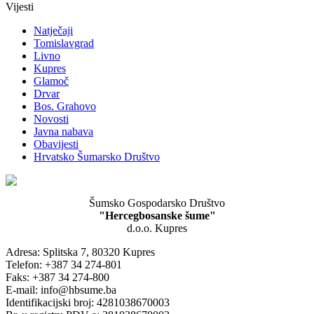
Vijesti
Natječaji
Tomislavgrad
Livno
Kupres
Glamoč
Drvar
Bos. Grahovo
Novosti
Javna nabava
Obavijesti
Hrvatsko Šumarsko Društvo
Šumsko Gospodarsko Društvo
"Hercegbosanske šume"
d.o.o. Kupres
Adresa: Splitska 7, 80320 Kupres
Telefon: +387 34 274-801
Faks: +387 34 274-800
E-mail: info@hbsume.ba
Identifikacijski broj: 4281038670003