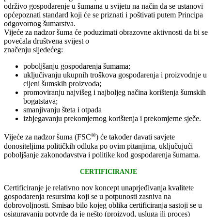
održivo gospodarenje u šumama u svijetu na način da se ustanovi
općepoznati standard koji će se priznati i poštivati putem Principa
odgovornog šumarstva.
Vijeće za nadzor šuma će poduzimati obrazovne aktivnosti da bi se
povećala društvena svijest o
značenju sljedećeg:
poboljšanju gospodarenja šumama;
uključivanju ukupnih troškova gospodarenja i proizvodnje u
cijeni šumskih proizvoda;
promoviranju najvišeg i najboljeg načina korištenja šumskih
bogatstava;
smanjivanju šteta i otpada
izbjegavanju prekomjernog korištenja i prekomjerne sječe.
®
Vijeće za nadzor šuma (FSC
) će također davati savjete
donositeljima političkih odluka po ovim pitanjima, uključujući
poboljšanje zakonodavstva i politike kod gospodarenja šumama.
CERTIFICIRANJE
Certificiranje je relativno nov koncept unaprjeđivanja kvalitete
gospodarenja resursima koji se u potpunosti zasniva na
dobrovoljnosti. Smisao bilo kojeg oblika certificiranja sastoji se u
osiguravanju potvrde da je nešto (proizvod, usluga ili proces)