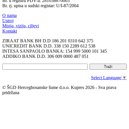
Br. u registru PDV-a: 281038670003
Br. rj. upisa u sudski registar: U/I-87/2004
O nama
Ustroj
Misija, vizija, ciljevi
Kontakt
ZIRAAT BANK BH D.D 186 201 0310 642 375
UNICREDIT BANK D.D. 338 150 2289 612 538
INTESA SANPAOLO BANKA: 154 999 5000 101 345
ADDIKO BANK D.D. 306 009 0000 487 051
Select Language
▼
© ŠGD Hercegbosanske šume d.o.o. Kupres 2026 - Sva prava
pridržana