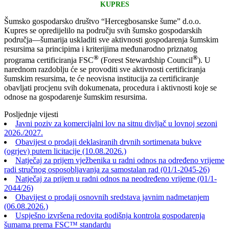
KUPRES
Šumsko gospodarsko društvo “Hercegbosanske šume” d.o.o.
Kupres se opredijelilo na području svih šumsko gospodarskih
područja—šumarija uskladiti sve aktivnosti gospodarenja šumskim
resursima sa principima i kriterijima međunarodno priznatog
®
®
programa certificiranja FSC
(Forest Stewardship Council
). U
narednom razdoblju će se provoditi sve aktivnosti certificiranja
šumskim resursima, te će neovisna institucija za certificiranje
obavljati procjenu svih dokumenata, procedura i aktivnosti koje se
odnose na gospodarenje šumskim resursima.
Posljednje vijesti
Javni poziv za komercijalni lov na sitnu divljač u lovnoj sezoni
2026./2027.
Obavijest o prodaji deklasiranih drvnih sortimenata bukve
(ogrjev) putem licitacije (10.08.2026.)
Natječaj za prijem vježbenika u radni odnos na određeno vrijeme
radi stručnog osposobljavanja za samostalan rad (01/1-2045-26)
Natječaj za prijem u radni odnos na neodređeno vrijeme (01/1-
2044/26)
Obavijest o prodaji osnovnih sredstava javnim nadmetanjem
(06.08.2026.)
Uspješno izvršena redovita godišnja kontrola gospodarenja
šumama prema FSC™ standardu