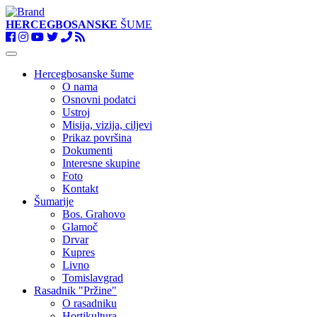
HERCEGBOSANSKE
ŠUME
Toggle
navigation
Hercegbosanske šume
O nama
Osnovni podatci
Ustroj
Misija, vizija, ciljevi
Prikaz površina
Dokumenti
Interesne skupine
Foto
Kontakt
Šumarije
Bos. Grahovo
Glamoč
Drvar
Kupres
Livno
Tomislavgrad
Rasadnik "Pržine"
O rasadniku
Hortikultura