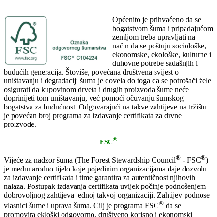
Općenito je prihvaćeno da se
bogatstvom šuma i pripadajućom
zemljom treba upravljati na
način da se poštuju sociološke,
ekonomske, ekološke, kulturne i
duhovne potrebe sadašnjih i
budućih generacija. Štoviše, povećana društvena svijest o
uništavanju i degradaciji šuma je dovela do toga da se potrošači žele
osigurati da kupovinom drveta i drugih proizvoda šume neće
doprinijeti tom uništavanju, već pomoći očuvanju šumskog
bogatstva za budućnost. Odgovarajući na takve zahtijeve na tržištu
je povećan broj programa za izdavanje certifikata za drvne
proizvode.
®
FSC
®
®
Vijeće za nadzor šuma (The Forest Stewardship Council
- FSC
)
je međunarodno tijelo koje pojedinim organizacijama daje dozvolu
za izdavanje certifikata i time garantira za autentičnost njihovih
nalaza. Postupak izdavanja certifikata uvijek počinje podnošenjem
dobrovoljnog zahtijeva jednoj takvoj organizaciji. Zahtijev podnose
®
vlasnici šume i uprava šuma. Cilj je programa FSC
da se
promovira ekloški odgovorno, društveno korisno i ekonomski