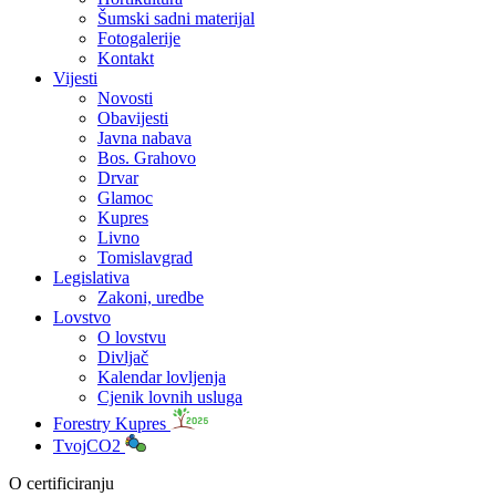
Šumski sadni materijal
Fotogalerije
Kontakt
Vijesti
Novosti
Obavijesti
Javna nabava
Bos. Grahovo
Drvar
Glamoc
Kupres
Livno
Tomislavgrad
Legislativa
Zakoni, uredbe
Lovstvo
O lovstvu
Divljač
Kalendar lovljenja
Cjenik lovnih usluga
Forestry Kupres
TvojCO2
O certificiranju