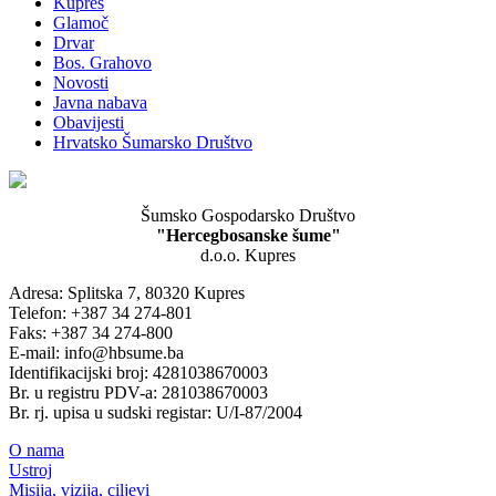
Kupres
Glamoč
Drvar
Bos. Grahovo
Novosti
Javna nabava
Obavijesti
Hrvatsko Šumarsko Društvo
Šumsko Gospodarsko Društvo
"Hercegbosanske šume"
d.o.o. Kupres
Adresa: Splitska 7, 80320 Kupres
Telefon: +387 34 274-801
Faks: +387 34 274-800
E-mail: info@hbsume.ba
Identifikacijski broj: 4281038670003
Br. u registru PDV-a: 281038670003
Br. rj. upisa u sudski registar: U/I-87/2004
O nama
Ustroj
Misija, vizija, ciljevi