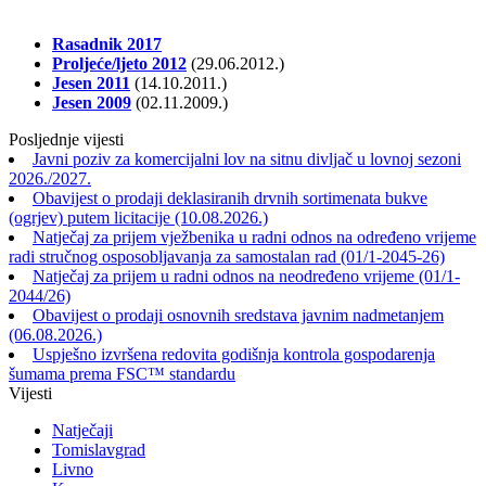
Rasadnik 2017
Proljeće/ljeto 2012
(29.06.2012.)
Jesen 2011
(14.10.2011.)
Jesen 2009
(02.11.2009.)
Posljednje vijesti
Javni poziv za komercijalni lov na sitnu divljač u lovnoj sezoni
2026./2027.
Obavijest o prodaji deklasiranih drvnih sortimenata bukve
(ogrjev) putem licitacije (10.08.2026.)
Natječaj za prijem vježbenika u radni odnos na određeno vrijeme
radi stručnog osposobljavanja za samostalan rad (01/1-2045-26)
Natječaj za prijem u radni odnos na neodređeno vrijeme (01/1-
2044/26)
Obavijest o prodaji osnovnih sredstava javnim nadmetanjem
(06.08.2026.)
Uspješno izvršena redovita godišnja kontrola gospodarenja
šumama prema FSC™ standardu
Vijesti
Natječaji
Tomislavgrad
Livno