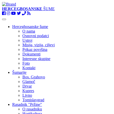
HERCEGBOSANSKE
ŠUME
Toggle
navigation
Hercegbosanske šume
O nama
Osnovni podatci
Ustroj
Misija, vizija, ciljevi
Prikaz površina
Dokumenti
Interesne skupine
Foto
Kontakt
Šumarije
Bos. Grahovo
Glamoč
Drvar
Kupres
Livno
Tomislavgrad
Rasadnik "Pržine"
O rasadniku
Hortikultura