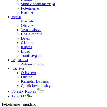
Šumski sadni materijal
Fotogalerije
Kontakt
Vijesti
Novosti
Obavijesti
Javna nabava
Bos. Grahovo
Drvar
Glamoc
Kupres
Livno
Tomislavgrad
Legislativa
Zakoni, uredbe
Lovstvo
O lovstvu
Divljač
Kalendar lovljenja
Cjenik lovnih usluga
Forestry Kupres
TvojCO2
Fotogalerije - rasadnik