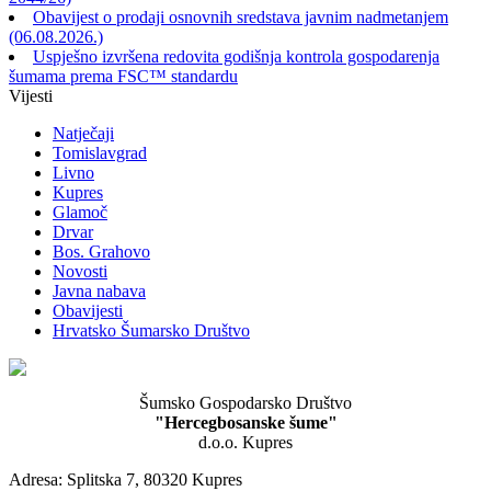
Obavijest o prodaji osnovnih sredstava javnim nadmetanjem
(06.08.2026.)
Uspješno izvršena redovita godišnja kontrola gospodarenja
šumama prema FSC™ standardu
Vijesti
Natječaji
Tomislavgrad
Livno
Kupres
Glamoč
Drvar
Bos. Grahovo
Novosti
Javna nabava
Obavijesti
Hrvatsko Šumarsko Društvo
Šumsko Gospodarsko Društvo
"Hercegbosanske šume"
d.o.o. Kupres
Adresa: Splitska 7, 80320 Kupres