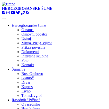
HERCEGBOSANSKE
ŠUME
Toggle
navigation
Hercegbosanske šume
O nama
Osnovni podatci
Ustroj
Misija, vizija, ciljevi
Prikaz površina
Dokumenti
Interesne skupine
Foto
Kontakt
Šumarije
Bos. Grahovo
Glamoč
Drvar
Kupres
Livno
Tomislavgrad
Rasadnik "Pržine"
O rasadniku
Hortikultura