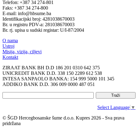
Telefon: +387 34 274-801
Faks: +387 34 274-800
E-mail: info@hbsume.ba
Identifikacijski broj: 4281038670003
Br. u registru PDV-a: 281038670003
Br. rj. upisa u sudski registar: U/I-87/2004
O nama
Ustroj
Misija, vizija, ciljevi
Kontakt
ZIRAAT BANK BH D.D 186 201 0310 642 375
UNICREDIT BANK D.D. 338 150 2289 612 538
INTESA SANPAOLO BANKA: 154 999 5000 101 345
ADDIKO BANK D.D. 306 009 0000 487 051
Select Language
▼
© ŠGD Hercegbosanske šume d.o.o. Kupres 2026 - Sva prava
pridržana