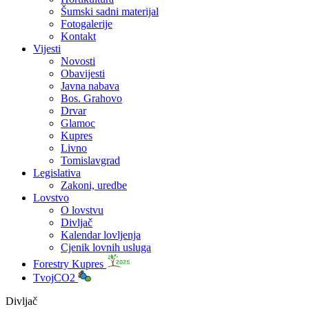
Šumski sadni materijal
Fotogalerije
Kontakt
Vijesti
Novosti
Obavijesti
Javna nabava
Bos. Grahovo
Drvar
Glamoc
Kupres
Livno
Tomislavgrad
Legislativa
Zakoni, uredbe
Lovstvo
O lovstvu
Divljač
Kalendar lovljenja
Cjenik lovnih usluga
Forestry Kupres
TvojCO2
Divljač