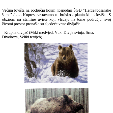
Većina lovišta na području kojim gospodari ŠGD "Hercegbosanske
šume" d.o.o Kupres svrstavamo u brdsko - planinski tip lovišta. S
obzirom na stanišne uvjete koji vladaju na tome području, svoj
životni prostor pronašle su sljedeće vrste divljači:
- Krupna divljač (Mrki medvjed, Vuk, Divlja svinja, Srna,
Divokoza, Veliki tetrijeb)