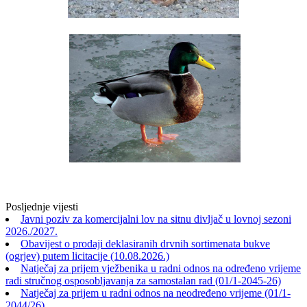
Posljednje vijesti
Javni poziv za komercijalni lov na sitnu divljač u lovnoj sezoni
2026./2027.
Obavijest o prodaji deklasiranih drvnih sortimenata bukve
(ogrjev) putem licitacije (10.08.2026.)
Natječaj za prijem vježbenika u radni odnos na određeno vrijeme
radi stručnog osposobljavanja za samostalan rad (01/1-2045-26)
Natječaj za prijem u radni odnos na neodređeno vrijeme (01/1-
2044/26)