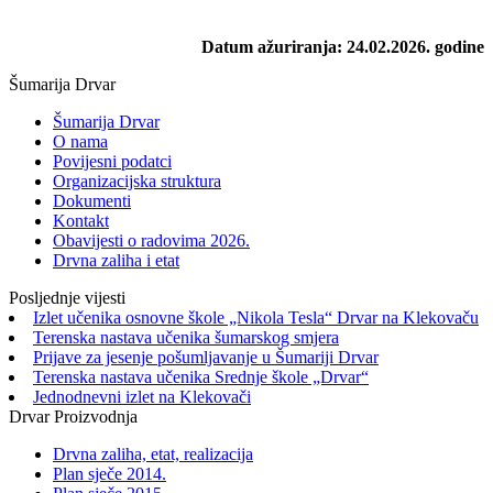
Datum ažuriranja: 24.02.2026. godine
Šumarija Drvar
Šumarija Drvar
O nama
Povijesni podatci
Organizacijska struktura
Dokumenti
Kontakt
Obavijesti o radovima 2026.
Drvna zaliha i etat
Posljednje vijesti
Izlet učenika osnovne škole „Nikola Tesla“ Drvar na Klekovaču
Terenska nastava učenika šumarskog smjera
Prijave za jesenje pošumljavanje u Šumariji Drvar
Terenska nastava učenika Srednje škole „Drvar“
Jednodnevni izlet na Klekovači
Drvar Proizvodnja
Drvna zaliha, etat, realizacija
Plan sječe 2014.