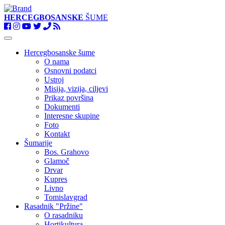
HERCEGBOSANSKE
ŠUME
Toggle
navigation
Hercegbosanske šume
O nama
Osnovni podatci
Ustroj
Misija, vizija, ciljevi
Prikaz površina
Dokumenti
Interesne skupine
Foto
Kontakt
Šumarije
Bos. Grahovo
Glamoč
Drvar
Kupres
Livno
Tomislavgrad
Rasadnik "Pržine"
O rasadniku
Hortikultura