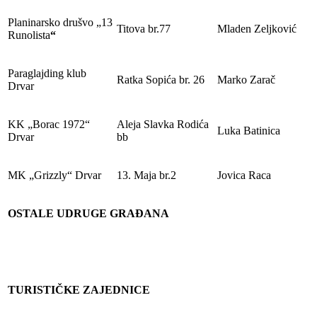
Planinarsko drušvo „13
Titova br.77
Mladen Zeljković
Runolista
“
Paraglajding klub
Ratka Sopića br. 26
Marko Zarač
Drvar
KK „Borac 1972“
Aleja Slavka Rodića
Luka Batinica
Drvar
bb
MK „Grizzly“ Drvar
13. Maja br.2
Jovica Raca
OSTALE UDRUGE GRAĐANA
TURISTIČKE ZAJEDNICE