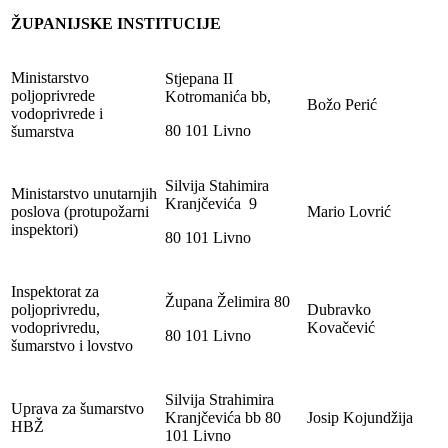
ŽUPANIJSKE INSTITUCIJE
Ministarstvo
Stjepana II
poljoprivrede
Kotromanića bb,
Božo Perić
vodoprivrede i
80 101 Livno
šumarstva
Silvija Stahimira
Ministarstvo unutarnjih
Kranjčevića 9
poslova (protupožarni
Mario Lovrić
inspektori)
80 101 Livno
Inspektorat za
Župana Želimira 80
poljoprivredu,
Dubravko
vodoprivredu,
Kovačević
80 101 Livno
šumarstvo i lovstvo
Silvija Strahimira
Uprava za šumarstvo
Kranjčevića bb 80
Josip Kojundžija
HBŽ
101 Livno