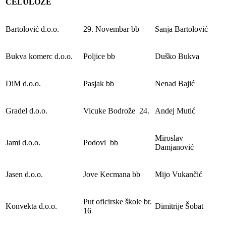
CELULOZE
Bartolović d.o.o.
29. Novembar bb
Sanja Bartolović
Bukva komerc d.o.o.
Poljice bb
Duško Bukva
DiM d.o.o.
Pasjak bb
Nenad Bajić
Gradel d.o.o.
Vicuke Bodrože 24.
Andej Mutić
Miroslav
Jami d.o.o.
Podovi bb
Damjanović
Jasen d.o.o.
Jove Kecmana bb
Mijo Vukančić
Put oficirske škole br.
Konvekta d.o.o.
Dimitrije Šobat
16