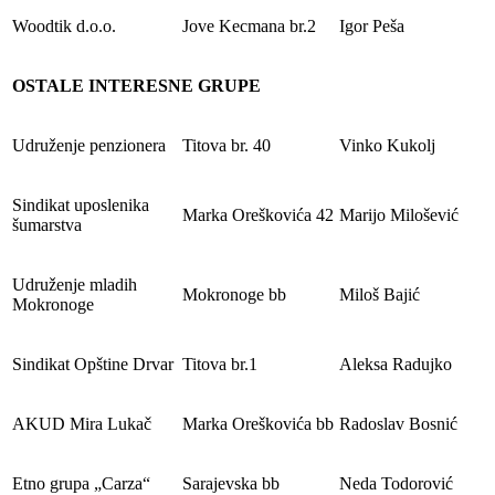
Woodtik d.o.o.
Jove Kecmana br.2
Igor Peša
OSTALE INTERESNE GRUPE
Udruženje penzionera
Titova br. 40
Vinko Kukolj
Sindikat uposlenika
Marka Oreškovića 42
Marijo Milošević
šumarstva
Udruženje mladih
Mokronoge bb
Miloš Bajić
Mokronoge
Sindikat Opštine Drvar
Titova br.1
Aleksa Radujko
AKUD Mira Lukač
Marka Oreškovića bb
Radoslav Bosnić
Etno grupa „Carza“
Sarajevska bb
Neda Todorović