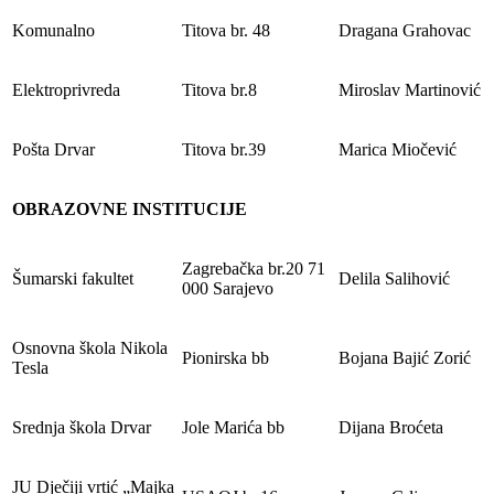
Komunalno
Titova br. 48
Dragana Grahovac
Elektroprivreda
Titova br.8
Miroslav Martinović
Pošta Drvar
Titova br.39
Marica Miočević
OBRAZOVNE INSTITUCIJE
Zagrebačka br.20 71
Šumarski fakultet
Delila Salihović
000 Sarajevo
Osnovna škola Nikola
Pionirska bb
Bojana Bajić Zorić
Tesla
Srednja škola Drvar
Jole Marića bb
Dijana Broćeta
JU Dječiji vrtić „Majka