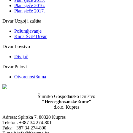
Plan sječe 2015.
Plan sječe 2016.
Plan sječe 2017.
Drvar Uzgoj i zaštita
Pošumljavanje
Karta ŠGP Drvar
Drvar Lovstvo
Divljač
Drvar Putovi
Otvorenost šuma
Šumsko Gospodarsko Društvo
"Hercegbosanske šume"
d.o.o. Kupres
Adresa: Splitska 7, 80320 Kupres
Telefon: +387 34 274-801
Faks: +387 34 274-800