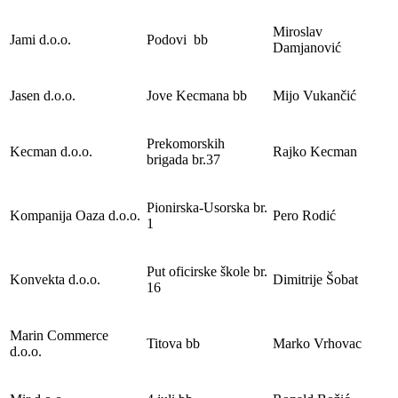
Miroslav
Jami d.o.o.
Podovi bb
Damjanović
Jasen d.o.o.
Jove Kecmana bb
Mijo Vukančić
Prekomorskih
Kecman d.o.o.
Rajko Kecman
brigada br.37
Pionirska-Usorska br.
Kompanija Oaza d.o.o.
Pero Rodić
1
Put oficirske škole br.
Konvekta d.o.o.
Dimitrije Šobat
16
Marin Commerce
Titova bb
Marko Vrhovac
d.o.o.