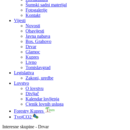
Šumski sadni materijal
Fotogalerije
Kontakt
Vijesti
Novosti
Obavijesti
Javna nabava
Bos. Grahovo
Drvar
Glamoc
Kupres
Livno
Tomislavgrad
Legislativa
Zakoni, uredbe
Lovstvo
O lovstvu
Divljač
Kalendar lovljenja
Cjenik lovnih usluga
Forestry Kupres
TvojCO2
Interesne skupine - Drvar