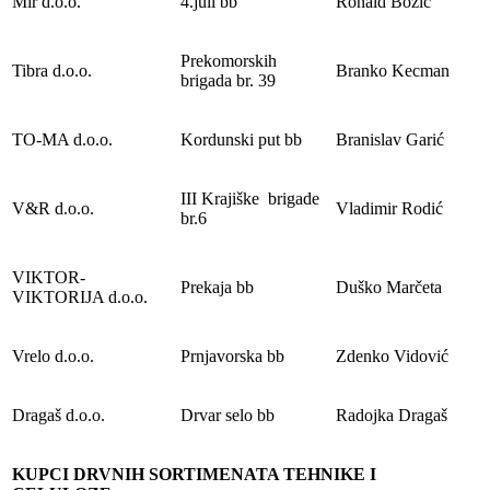
Mir d.o.o.
4.juli bb
Ronald Božić
Prekomorskih
Tibra d.o.o.
Branko Kecman
brigada br. 39
TO-MA d.o.o.
Kordunski put bb
Branislav Garić
III Krajiške brigade
V&R d.o.o.
Vladimir Rodić
br.6
VIKTOR-
Prekaja bb
Duško Marčeta
VIKTORIJA d.o.o.
Vrelo d.o.o.
Prnjavorska bb
Zdenko Vidović
Dragaš d.o.o.
Drvar selo bb
Radojka Dragaš
KUPCI DRVNIH SORTIMENATA TEHNIKE I