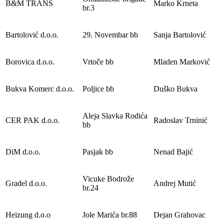
B&M TRANS
Marko Krneta
br.3
Bartolović d.o.o.
29. Novembar bb
Sanja Bartolović
Borovica d.o.o.
Vrtoče bb
Mladen Marković
Bukva Komerc d.o.o.
Poljice bb
Duško Bukva
Aleja Slavka Rodića
CER PAK d.o.o.
Radoslav Trninić
bb
DiM d.o.o.
Pasjak bb
Nenad Bajić
Vicuke Bodrože
Gradel d.o.o.
Andrej Mutić
br.24
Heizung d.o.o
Jole Marića br.88
Dejan Grahovac