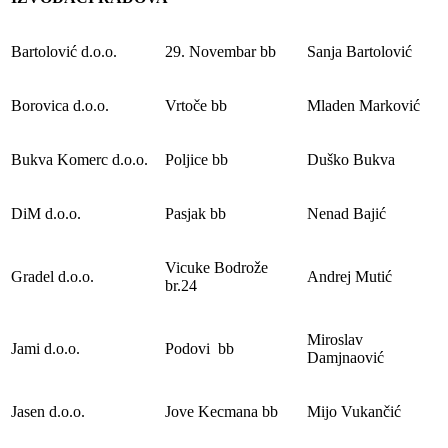
Bartolović d.o.o.
29. Novembar bb
Sanja Bartolović
Borovica d.o.o.
Vrtoče bb
Mladen Marković
Bukva Komerc d.o.o.
Poljice bb
Duško Bukva
DiM d.o.o.
Pasjak bb
Nenad Bajić
Vicuke Bodrože
Gradel d.o.o.
Andrej Mutić
br.24
Miroslav
Jami d.o.o.
Podovi bb
Damjnaović
Jasen d.o.o.
Jove Kecmana bb
Mijo Vukančić