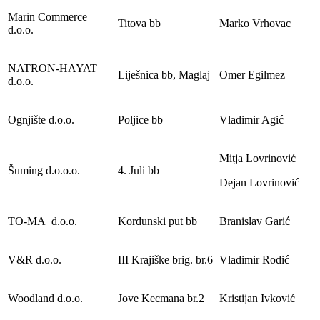
Marin Commerce
Titova bb
Marko Vrhovac
d.o.o.
NATRON-HAYAT
Liješnica bb, Maglaj
Omer Egilmez
d.o.o.
Ognjište d.o.o.
Poljice bb
Vladimir Agić
Mitja Lovrinović
Šuming d.o.o.o.
4. Juli bb
Dejan Lovrinović
TO-MA d.o.o.
Kordunski put bb
Branislav Garić
V&R d.o.o.
III Krajiške brig. br.6
Vladimir Rodić
Woodland d.o.o.
Jove Kecmana br.2
Kristijan Ivković