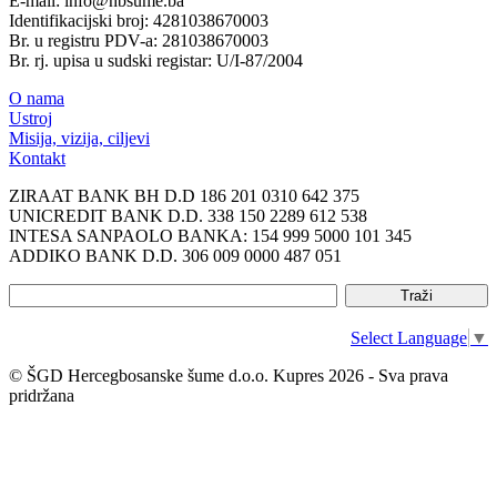
E-mail: info@hbsume.ba
Identifikacijski broj: 4281038670003
Br. u registru PDV-a: 281038670003
Br. rj. upisa u sudski registar: U/I-87/2004
O nama
Ustroj
Misija, vizija, ciljevi
Kontakt
ZIRAAT BANK BH D.D 186 201 0310 642 375
UNICREDIT BANK D.D. 338 150 2289 612 538
INTESA SANPAOLO BANKA: 154 999 5000 101 345
ADDIKO BANK D.D. 306 009 0000 487 051
Select Language
▼
© ŠGD Hercegbosanske šume d.o.o. Kupres 2026 - Sva prava
pridržana