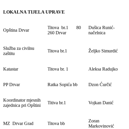
LOKALNA TIJELA UPRAVE
Titova br.1 80
Dušica Runić-
Opština Drvar
260 Drvar
načelnica
Služba za civilnu
Titova br.1
Željko Simurdić
zaštitu
Katastar
Titova br. 1
Aleksa Radujko
PP Drvar
Ratka Sopića bb
Dzon Ćurčić
Koordinator mjesnih
Titiva br.1
Vojkan Danić
zajednica pri Opštini
Zoran
MZ Drvar Grad
Titova bb
Markovinović