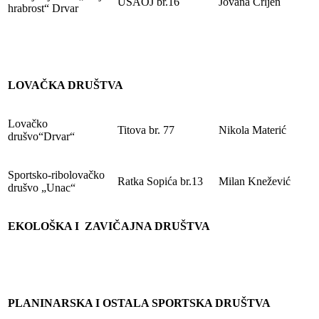
USAOJ br.16
Jovana Crljen
hrabrost“ Drvar
LOVAČKA DRUŠTVA
Lovačko
Titova br. 77
Nikola Materić
drušvo“Drvar“
Sportsko-ribolovačko
Ratka Sopića br.13
Milan Knežević
drušvo „Unac“
EKOLOŠKA I ZAVIČAJNA DRUŠTVA
PLANINARSKA I OSTALA SPORTSKA DRUŠTVA