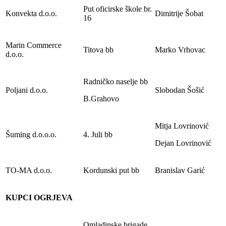
Put oficirske škole br.
Konvekta d.o.o.
Dimitrije Šobat
16
Marin Commerce
Titova bb
Marko Vrhovac
d.o.o.
Radničko naselje bb
Poljani d.o.o.
Slobodan Šošić
B.Grahovo
Mitja Lovrinović
Šuming d.o.o.o.
4. Juli bb
Dejan Lovrinović
TO-MA d.o.o.
Kordunski put bb
Branislav Garić
KUPCI OGRJEVA
Omladinske brigade