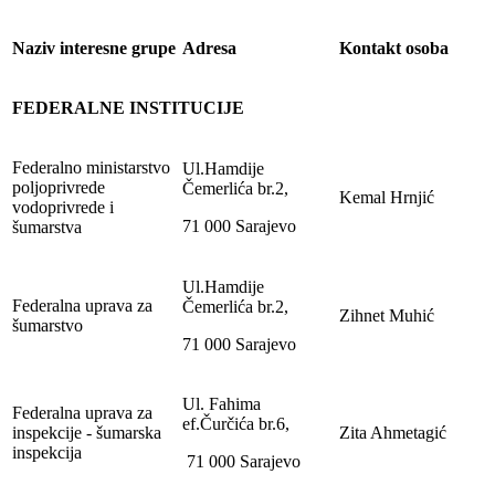
Naziv interesne grupe
Adresa
Kontakt osoba
FEDERALNE INSTITUCIJE
Federalno ministarstvo
Ul.Hamdije
poljoprivrede
Čemerlića br.2,
Kemal Hrnjić
vodoprivrede i
71 000 Sarajevo
šumarstva
Ul.Hamdije
Federalna uprava za
Čemerlića br.2,
Zihnet Muhić
šumarstvo
71 000 Sarajevo
Ul. Fahima
Federalna uprava za
ef.Čurčića br.6,
inspekcije - šumarska
Zita Ahmetagić
inspekcija
71 000 Sarajevo