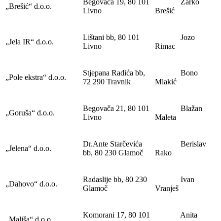
Begovača 19, 80 101
Žarko
„Brešić“ d.o.o.
Livno
Brešić
Lištani bb, 80 101
Jozo
„Jela IR“ d.o.o.
Livno
Rimac
Stjepana Radića bb,
Bono
„Pole ekstra“ d.o.o.
72 290 Travnik
Mlakić
Begovača 21, 80 101
Blažan
„Goruša“ d.o.o.
Livno
Maleta
Dr.Ante Starčevića
Berislav
„Jelena“ d.o.o.
bb, 80 230 Glamoč
Rako
Radaslije bb, 80 230
Ivan
„Dahovo“ d.o.o.
Glamoč
Vranješ
Komorani 17, 80 101
Anita
„Mališa“ d.o.o.