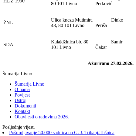
HDZ 1990
80 101 Livno
Perković
Ulica kneza Mutimira
Dinko
ŽNL
48, 80 101 Livno
Periša
Kalajdžinica bb, 80
Samir
SDA
101 Livno
Čakar
Ažurirano 27.02.2026.
Šumarija Livno
Šumarija Livno
O nama
Povijest
Ustroj
Dokumenti
Kontakt
Obavijesti o radovima 2026.
Posljednje vijesti
Pošumljavanje 50.000 sadnica na G. J. Tribanj-Tušnica