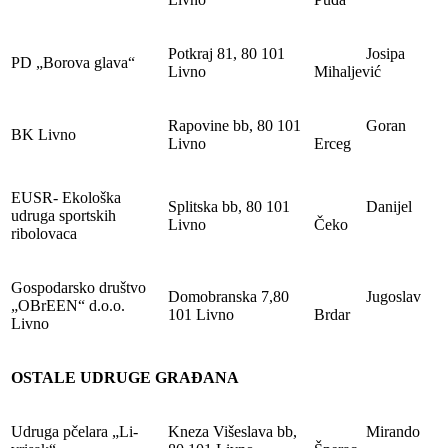
Potkraj 81, 80 101
Josipa
PD „Borova glava“
Livno
Mihaljević
Rapovine bb, 80 101
Goran
BK Livno
Livno
Erceg
EUSR- Ekološka
Splitska bb, 80 101
Danijel
udruga sportskih
Livno
Čeko
ribolovaca
Gospodarsko društvo
Domobranska 7,80
Jugoslav
„OBrEEN“ d.o.o.
101 Livno
Brdar
Livno
OSTALE UDRUGE GRAĐANA
Udruga pčelara „Li-
Kneza Višeslava bb,
Mirando