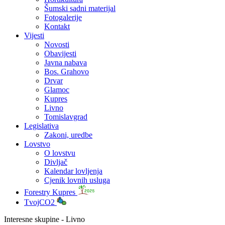
Šumski sadni materijal
Fotogalerije
Kontakt
Vijesti
Novosti
Obavijesti
Javna nabava
Bos. Grahovo
Drvar
Glamoc
Kupres
Livno
Tomislavgrad
Legislativa
Zakoni, uredbe
Lovstvo
O lovstvu
Divljač
Kalendar lovljenja
Cjenik lovnih usluga
Forestry Kupres
TvojCO2
Interesne skupine - Livno