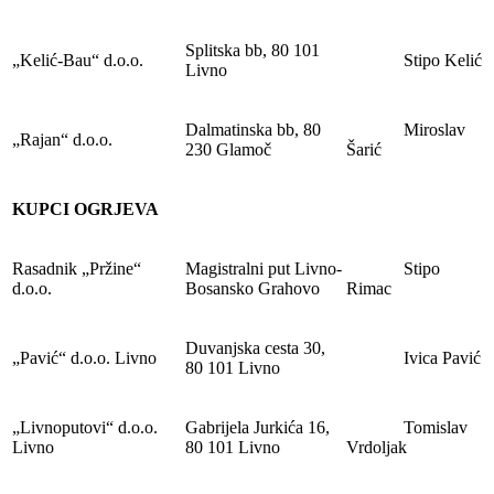
Splitska bb, 80 101
„Kelić-Bau“ d.o.o.
Stipo Kelić
Livno
Dalmatinska bb, 80
Miroslav
„Rajan“ d.o.o.
230 Glamoč
Šarić
KUPCI OGRJEVA
Rasadnik „Pržine“
Magistralni put Livno-
Stipo
d.o.o.
Bosansko Grahovo
Rimac
Duvanjska cesta 30,
„Pavić“ d.o.o. Livno
Ivica Pavić
80 101 Livno
„Livnoputovi“ d.o.o.
Gabrijela Jurkića 16,
Tomislav
Livno
80 101 Livno
Vrdoljak