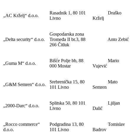
Rasadnik 1, 80 101
Draško
„AC Krželj“ d.o.o.
Livno
Krželj
Gospodarska zona
„Delta security“ d.o.o.
Tromeđa II br.3, 88
Anto Zebić
266 Čitluk
Bišće Polje bb, 88
Mario
„Guma M“ d.o.o.
000 Mostar
Vujević
Srebrenička 15, 80
Mato
„G&M Semren“ d.o.o.
101 Livno
Semren
Splitska 50, 80 101
Ljiljan
„2000-Darc“ d.o.o.
Livno
Dalić
„Rocco commerce“
Podgradina 13, 80
Tomislav
d.o.o.
101 Livno
Badrov