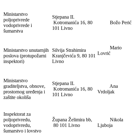
Ministarstvo
Stjepana II.
poljoprivrede
Kotromanića 16, 80
Božo Perić
vodoprivrede i
101 Livno
šumarstva
Mario
Ministarstvo unutarnjih
Silvija Strahimira
Lovrić
poslova (protupožarni
Kranjčevića 9, 80 101
inspektori)
Livno
Ministarstvo
Stjepana II.
graditeljstva, obnove,
Ana
Kotromanića 16, 80
prostornog uređenja i
Vrdoljak
101 Livno
zaštite okoliša
Inspektorat za
poljoprivredu,
Župana Želimira bb,
Nikola
vodoprivredu,
80 101 Livno
Ljuboja
šumarstvo i lovstvo