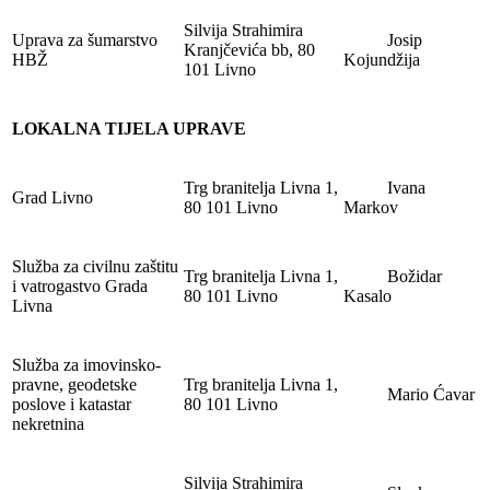
Silvija Strahimira
Uprava za šumarstvo
Josip
Kranjčevića bb, 80
HBŽ
Kojundžija
101 Livno
LOKALNA TIJELA UPRAVE
Trg branitelja Livna 1,
Ivana
Grad Livno
80 101 Livno
Markov
Služba za civilnu zaštitu
Trg branitelja Livna 1,
Božidar
i vatrogastvo Grada
80 101 Livno
Kasalo
Livna
Služba za imovinsko-
pravne, geodetske
Trg branitelja Livna 1,
Mario Ćavar
poslove i katastar
80 101 Livno
nekretnina
Silvija Strahimira