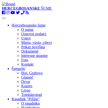
HERCEGBOSANSKE
ŠUME
Toggle
navigation
Hercegbosanske šume
O nama
Osnovni podatci
Ustroj
Misija, vizija, ciljevi
Prikaz površina
Dokumenti
Interesne skupine
Foto
Kontakt
Šumarije
Bos. Grahovo
Glamoč
Drvar
Kupres
Livno
Tomislavgrad
Rasadnik "Pržine"
O rasadniku
Hortikultura