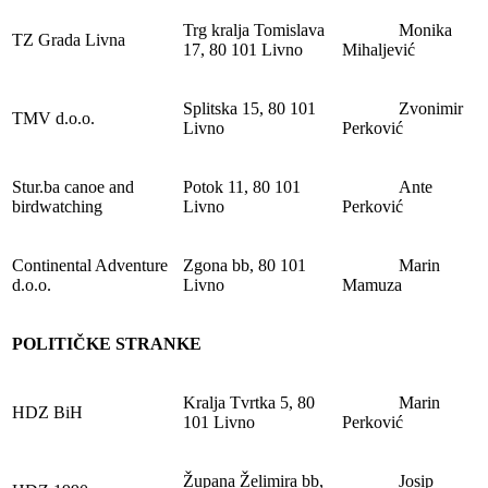
Trg kralja Tomislava
Monika
TZ Grada Livna
17, 80 101 Livno
Mihaljević
Splitska 15, 80 101
Zvonimir
TMV d.o.o.
Livno
Perković
Stur.ba canoe and
Potok 11, 80 101
Ante
birdwatching
Livno
Perković
Continental Adventure
Zgona bb, 80 101
Marin
d.o.o.
Livno
Mamuza
POLITIČKE STRANKE
Kralja Tvrtka 5, 80
Marin
HDZ BiH
101 Livno
Perković
Župana Želimira bb,
Josip