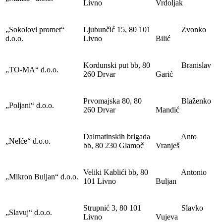
Livno
Vrdoljak
„Sokolovi promet“
Ljubunčić 15, 80 101
Zvonko
d.o.o.
Livno
Bilić
Kordunski put bb, 80
Branislav
„TO-MA“ d.o.o.
260 Drvar
Garić
Prvomajska 80, 80
Blaženko
„Poljani“ d.o.o.
260 Drvar
Mandić
Dalmatinskih brigada
Anto
„Nelće“ d.o.o.
bb, 80 230 Glamoč
Vranješ
Veliki Kablići bb, 80
Antonio
„Mikron Buljan“ d.o.o.
101 Livno
Buljan
Strupnić 3, 80 101
Slavko
„Slavuj“ d.o.o.
Livno
Vujeva