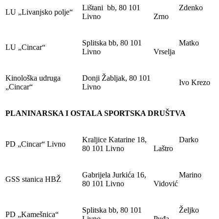
Lištani bb, 80 101
Zdenko
LU „Livanjsko polje“
Livno
Zrno
Splitska bb, 80 101
Matko
LU „Cincar“
Livno
Vrselja
Kinološka udruga
Donji Žabljak, 80 101
Ivo Krezo
„Cincar“
Livno
PLANINARSKA I OSTALA SPORTSKA DRUŠTVA
Kraljice Katarine 18,
Darko
PD „Cincar“ Livno
80 101 Livno
Laštro
Gabrijela Jurkića 16,
Marino
GSS stanica HBŽ
80 101 Livno
Vidović
Splitska bb, 80 101
Željko
PD „Kamešnica“
Livno
Puđa