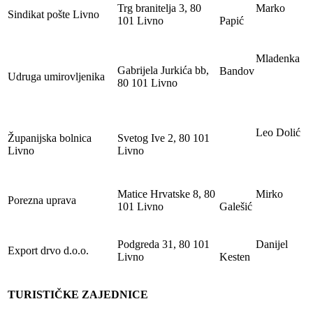
Trg branitelja 3, 80
Marko
Sindikat pošte Livno
101 Livno
Papić
Mladenka
Gabrijela Jurkića bb,
Bandov
Udruga umirovljenika
80 101 Livno
Leo Dolić
Županijska bolnica
Svetog Ive 2, 80 101
Livno
Livno
Matice Hrvatske 8, 80
Mirko
Porezna uprava
101 Livno
Galešić
Podgreda 31, 80 101
Danijel
Export drvo d.o.o.
Livno
Kesten
TURISTIČKE ZAJEDNICE