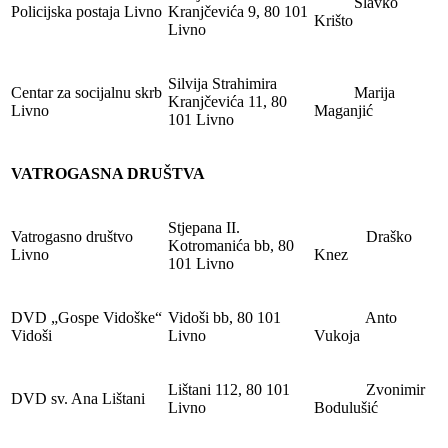
Slavko
Policijska postaja Livno
Kranjčevića 9, 80 101
Krišto
Livno
Silvija Strahimira
Centar za socijalnu skrb
Marija
Kranjčevića 11, 80
Livno
Maganjić
101 Livno
VATROGASNA DRUŠTVA
Stjepana II.
Vatrogasno društvo
Draško
Kotromanića bb, 80
Livno
Knez
101 Livno
DVD „Gospe Vidoške“
Vidoši bb, 80 101
Anto
Vidoši
Livno
Vukoja
Lištani 112, 80 101
Zvonimir
DVD sv. Ana Lištani
Livno
Bodulušić