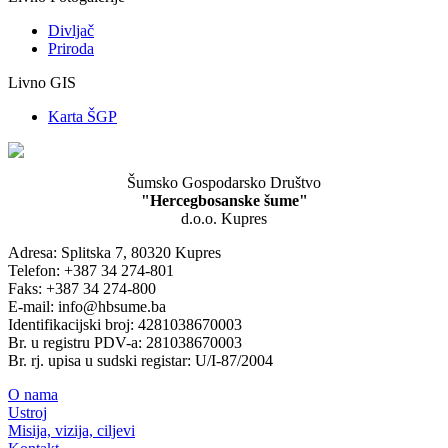
Divljač
Priroda
Livno GIS
Karta ŠGP
Šumsko Gospodarsko Društvo
"Hercegbosanske šume"
d.o.o. Kupres
Adresa: Splitska 7, 80320 Kupres
Telefon: +387 34 274-801
Faks: +387 34 274-800
E-mail: info@hbsume.ba
Identifikacijski broj: 4281038670003
Br. u registru PDV-a: 281038670003
Br. rj. upisa u sudski registar: U/I-87/2004
O nama
Ustroj
Misija, vizija, ciljevi