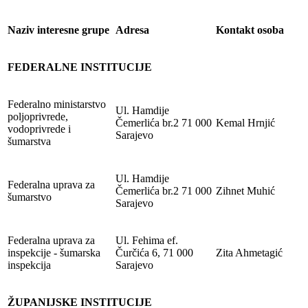
Naziv interesne grupe
Adresa
Kontakt osoba
FEDERALNE INSTITUCIJE
Federalno ministarstvo
Ul. Hamdije
poljoprivrede,
Čemerlića br.2 71 000
Kemal Hrnjić
vodoprivrede i
Sarajevo
šumarstva
Ul. Hamdije
Federalna uprava za
Čemerlića br.2 71 000
Zihnet Muhić
šumarstvo
Sarajevo
Federalna uprava za
Ul. Fehima ef.
inspekcije - šumarska
Čurčića 6, 71 000
Zita Ahmetagić
inspekcija
Sarajevo
ŽUPANIJSKE INSTITUCIJE