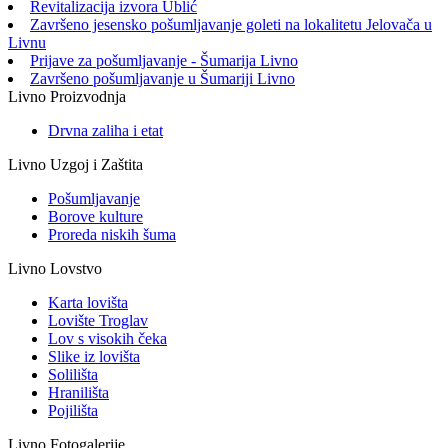
Revitalizacija izvora Ublić
Završeno jesensko pošumljavanje goleti na lokalitetu Jelovača u
Livnu
Prijave za pošumljavanje - Šumarija Livno
Završeno pošumljavanje u Šumariji Livno
Livno Proizvodnja
Drvna zaliha i etat
Livno Uzgoj i Zaštita
Pošumljavanje
Borove kulture
Proreda niskih šuma
Livno Lovstvo
Karta lovišta
Lovište Troglav
Lov s visokih čeka
Slike iz lovišta
Solilišta
Hranilišta
Pojilišta
Livno Fotogalerije