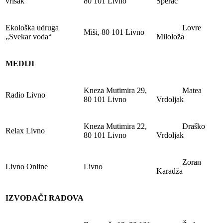
vrisak“
80 101 Livno
Šperac
Ekološka udruga
Lovre
Miši, 80 101 Livno
„Svekar voda“
Miloloža
MEDIJI
Kneza Mutimira 29,
Matea
Radio Livno
80 101 Livno
Vrdoljak
Kneza Mutimira 22,
Draško
Relax Livno
80 101 Livno
Vrdoljak
Zoran
Livno Online
Livno
Karadža
IZVOĐAČI RADOVA