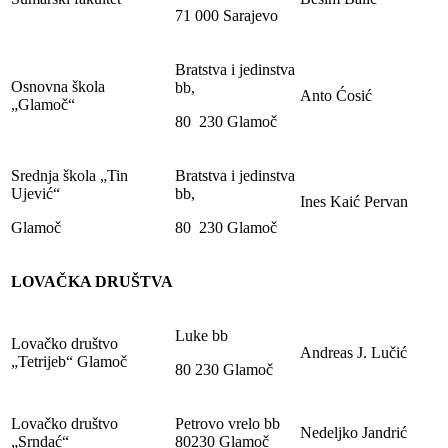
71 000 Sarajevo
Bratstva i jedinstva
Osnovna škola
bb,
Anto Ćosić
„Glamoč“
80 230 Glamoč
Srednja škola „Tin
Bratstva i jedinstva
Ujević“
bb,
Ines Kaić Pervan
Glamoč
80 230 Glamoč
LOVAČKA DRUŠTVA
Luke bb
Lovačko društvo
Andreas J. Lučić
„Tetrijeb“ Glamoč
80 230 Glamoč
Lovačko društvo
Petrovo vrelo bb
Nedeljko Jandrić
„Srndać“
80230 Glamoč