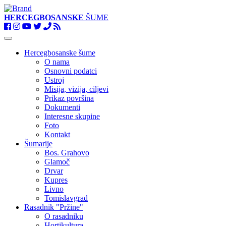
HERCEGBOSANSKE
ŠUME
Toggle
navigation
Hercegbosanske šume
O nama
Osnovni podatci
Ustroj
Misija, vizija, ciljevi
Prikaz površina
Dokumenti
Interesne skupine
Foto
Kontakt
Šumarije
Bos. Grahovo
Glamoč
Drvar
Kupres
Livno
Tomislavgrad
Rasadnik "Pržine"
O rasadniku
Hortikultura