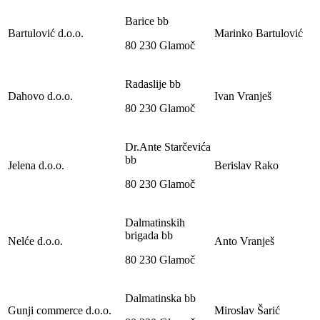
Barice bb
Bartulović d.o.o.
Marinko Bartulović
80 230 Glamoč
Radaslije bb
Dahovo d.o.o.
Ivan Vranješ
80 230 Glamoč
Dr.Ante Starčevića
bb
Jelena d.o.o.
Berislav Rako
80 230 Glamoč
Dalmatinskih
brigada bb
Nelće d.o.o.
Anto Vranješ
80 230 Glamoč
Dalmatinska bb
Gunji commerce d.o.o.
Miroslav Šarić