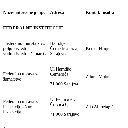
Naziv interesne grupe
Adresa
Kontakt osoba
FEDERALNE INSTITUCIJE
Federalno ministarstvo
Hamdije
poljoprivrede
Čemerlića br. 2,
Kemal Hrnjić
vodoprivrede i šumarstva
Sarajevo
Ul.Hamdije
Federalna uprava za
Ćemerlića
Zihnet Muhić
šumarstvo
71 000 Sarajevo
Ul.Fehima ef.
Federalna uprava za
Čurčića 6,
inspekcije - šum.
Zita Ahmetagić
inspekcija
71 000 Sarajevo