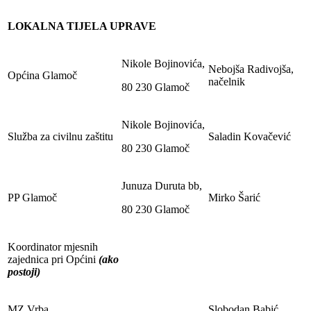
LOKALNA TIJELA UPRAVE
Nikole Bojinovića,
Nebojša Radivojša,
Općina Glamoč
načelnik
80 230 Glamoč
Nikole Bojinovića,
Služba za civilnu zaštitu
Saladin Kovačević
80 230 Glamoč
Junuza Duruta bb,
PP Glamoč
Mirko Šarić
80 230 Glamoč
Koordinator mjesnih
zajednica pri Općini
(ako
postoji)
MZ Vrba
Slobodan Babić