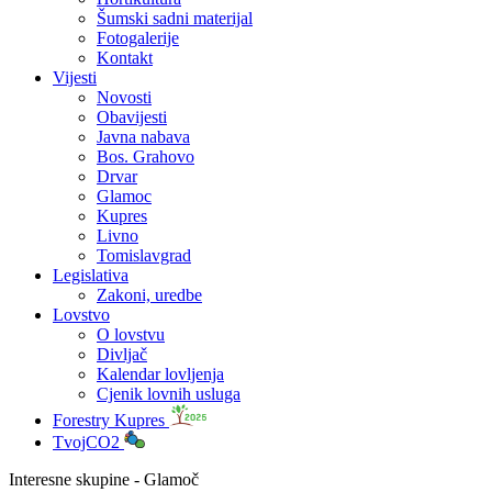
Šumski sadni materijal
Fotogalerije
Kontakt
Vijesti
Novosti
Obavijesti
Javna nabava
Bos. Grahovo
Drvar
Glamoc
Kupres
Livno
Tomislavgrad
Legislativa
Zakoni, uredbe
Lovstvo
O lovstvu
Divljač
Kalendar lovljenja
Cjenik lovnih usluga
Forestry Kupres
TvojCO2
Interesne skupine - Glamoč