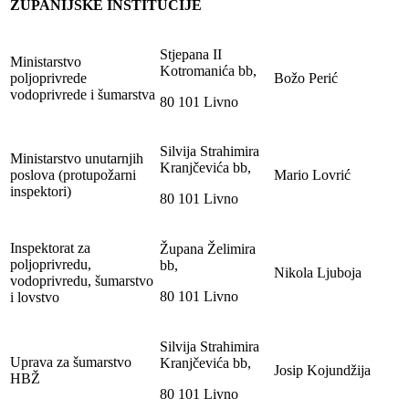
ŽUPANIJSKE INSTITUCIJE
Stjepana II
Ministarstvo
Kotromanića bb,
poljoprivrede
Božo Perić
vodoprivrede i šumarstva
80 101 Livno
Silvija Strahimira
Ministarstvo unutarnjih
Kranjčevića bb,
poslova (protupožarni
Mario Lovrić
inspektori)
80 101 Livno
Inspektorat za
Župana Želimira
poljoprivredu,
bb,
Nikola Ljuboja
vodoprivredu, šumarstvo
80 101 Livno
i lovstvo
Silvija Strahimira
Uprava za šumarstvo
Kranjčevića bb,
Josip Kojundžija
HBŽ
80 101 Livno