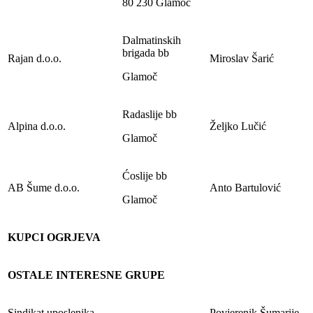
80 230 Glamoč
Dalmatinskih
brigada bb
Rajan d.o.o.
Miroslav Šarić
Glamoč
Radaslije bb
Alpina d.o.o.
Željko Lučić
Glamoč
Ćoslije bb
AB Šume d.o.o.
Anto Bartulović
Glamoč
KUPCI OGRJEVA
OSTALE INTERESNE GRUPE
Sindikat uposlenika
Povjerenik Šumarije