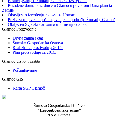
Pošumljavanje u Šumariji Glamoč 2025. godine
Posađene donirane sadnice u Glamoču povodom Dana planeta
Zemlje
Obavijest o izvođenju radova na Homaru
Poziv za prijave na pošumljavanje na području Šumarije Glamoč
Obilježen Svjetski dan šuma u Šumariji Glamoč
Glamoč Proizvodnja
Drvna zaliha i etat
Šumsko Gospodarska Osnova
Realizirana prozivodnja 2015.
Plan proizvodnje za 2016.
Glamoč Uzgoj i zaštita
Pošumljavanje
Glamoč GIS
Karta ŠGP Glamoč
Šumsko Gospodarsko Društvo
"Hercegbosanske šume"
d.o.o. Kupres