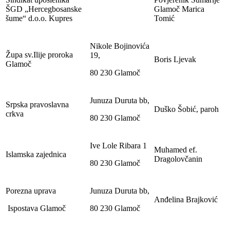
ŠGD „Hercegbosanske
Glamoč Marica
šume“ d.o.o. Kupres
Tomić
Nikole Bojinovića
Župa sv.Ilije proroka
19,
Boris Ljevak
Glamoč
80 230 Glamoč
Junuza Duruta bb,
Srpska pravoslavna
Duško Šobić, paroh
crkva
80 230 Glamoč
Ive Lole Ribara 1
Muhamed ef.
Islamska zajednica
Dragolovčanin
80 230 Glamoč
Porezna uprava
Junuza Duruta bb,
Anđelina Brajković
Ispostava Glamoč
80 230 Glamoč