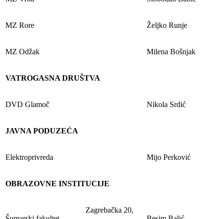
MZ Rore
Željko Runje
MZ Odžak
Milena Bošnjak
VATROGASNA DRUŠTVA
DVD Glamoč
Nikola Srdić
JAVNA PODUZEĆA
Elektroprivreda
Mijo Perković
OBRAZOVNE INSTITUCIJE
Zagrebačka 20,
Šumarski fakultet
Besim Balić