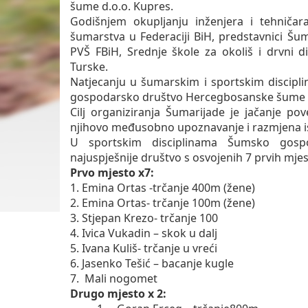
šume d.o.o. Kupres.
Godišnjem okupljanju inženjera i tehničar
šumarstva u Federaciji BiH, predstavnici Šum
PVŠ FBiH, Srednje škole za okoliš i drvni 
Turske.
Natjecanju u šumarskim i sportskim discipli
gospodarsko društvo Hercegbosanske šume sud
Cilj organiziranja Šumarijade je jačanje 
njihovo međusobno upoznavanje i razmjena i
U sportskim disciplinama Šumsko gosp
najuspješnije društvo s osvojenih 7 prvih mjest
Prvo mjesto x7:
1. Emina Ortas -trčanje 400m (žene)
2. Emina Ortas- trčanje 100m (žene)
3. Stjepan Krezo- trčanje 100
4. Ivica Vukadin – skok u dalj
5. Ivana Kuliš- trčanje u vreći
6. Jasenko Tešić – bacanje kugle
7. Mali nogomet
Drugo mjesto x 2: