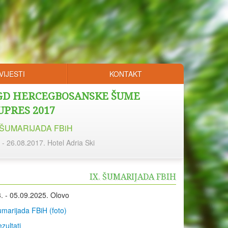
VIJESTI
KONTAKT
GD HERCEGBOSANSKE ŠUME
UPRES 2017
 ŠUMARIJADA FBiH
 - 26.08.2017. Hotel Adria Ski
IX. ŠUMARIJADA FBIH
. - 05.09.2025. Olovo
marijada FBiH (foto)
zultati