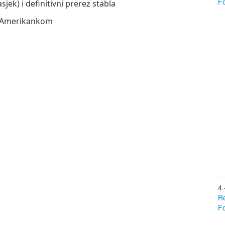
Fo
jek) i definitivni prerez stabla
nja Amerikankom
4.
Re
Fo