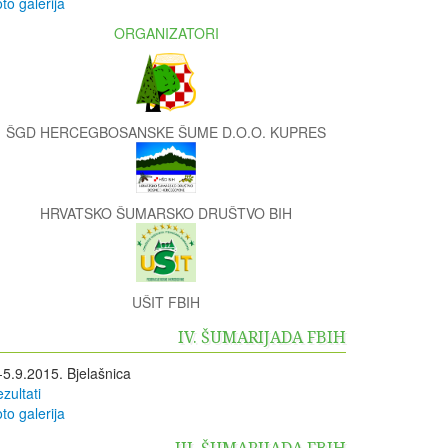
to galerija
ORGANIZATORI
ŠGD HERCEGBOSANSKE ŠUME D.O.O. KUPRES
HRVATSKO ŠUMARSKO DRUŠTVO BIH
UŠIT FBIH
IV. ŠUMARIJADA FBIH
-5.9.2015. Bjelašnica
zultati
to galerija
III. ŠUMARIJADA FBIH