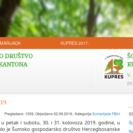
UMARIJADA
KUPRES 2017.
O DRUŠTVO
Š
 KANTONA
K
V.
25.
19.
03
Pregledano: 1559, Objavljeno 02.09.2019., Kategorija
Sumarijada FBiH
 u petak i subotu, 30. i 31. kolovoza 2019. godine, u
Šu
ovalo je Šumsko gospodarsko društvo Hercegbosanske
Re