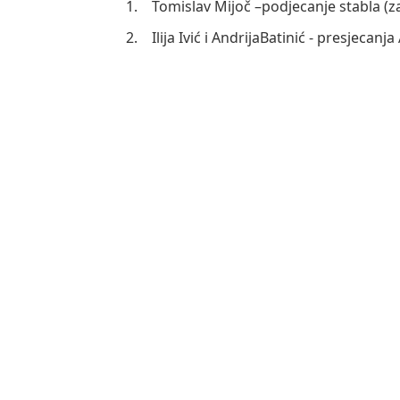
1.
Tomislav Mijoč –podjecanje stabla (zas
2.
Ilija Ivić i AndrijaBatinić - presjeca