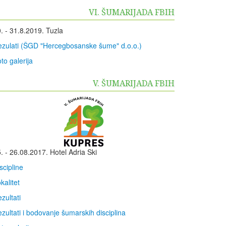
VI. ŠUMARIJADA FBIH
. - 31.8.2019. Tuzla
zulati (ŠGD "Hercegbosanske šume" d.o.o.)
to galerija
V. ŠUMARIJADA FBIH
. - 26.08.2017. Hotel Adria Ski
scipline
kalitet
zultati
zultati i bodovanje šumarskih disciplina