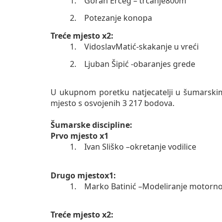
1.
Goran Erceg – trčanje800m
2.
Potezanje konopa
Treće mjesto x2:
1.
VidoslavMatić-skakanje u vreći
2.
Ljuban Šipić -obaranjes grede
U ukupnom poretku natjecatelji u šumarskim
mjesto s osvojenih 3 217 bodova.
Šumarske discipline:
Prvo mjesto x1
1.
Ivan Sliško –okretanje vodilice
Drugo mjestox1:
1.
Marko Batinić –Modeliranje motorn
Treće mjesto x2: