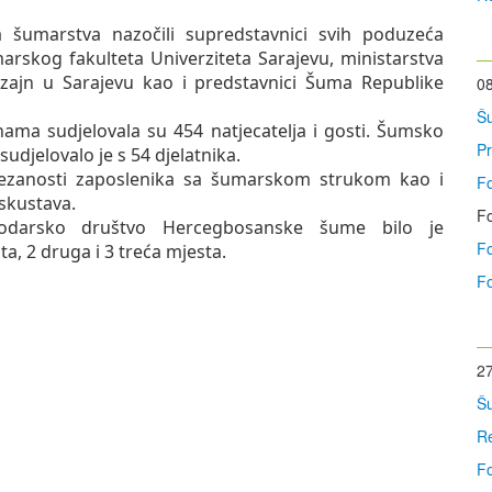
a šumarstva nazočili supredstavnici svih poduzeća
arskog fakulteta Univerziteta Sarajevu, ministarstva
dizajn u Sarajevu kao i predstavnici Šuma Republike
08
Š
nama sudjelovala su 454 natjecatelja i gosti. Šumsko
P
jelovalo je s 54 djelatnika.
povezanosti zaposlenika sa šumarskom strukom kao i
Fo
skustava.
Fo
odarsko društvo Hercegbosanske šume bilo je
Fo
a, 2 druga i 3 treća mjesta.
Fo
27
Š
Re
Fo