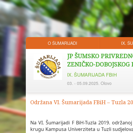
O ŠUMARIJADI
IX. Š
JP ŠUMSKO PRIVREDN
ZENIČKO-DOBOJSKOG
IX. ŠUMARIJADA FBiH
03. - 05.09.2025. Olovo
Održana VI. Šumarijada FBiH – Tuzla 20
Na VI. Šumarijadi F BiH-Tuzla 2019. održanoj
krugu Kampusa Univerziteta u Tuzli sudjel