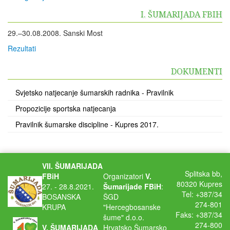
I. ŠUMARIJADA FBIH
29.–30.08.2008. Sanski Most
Rezultati
DOKUMENTI
Svjetsko natjecanje šumarskih radnika - Pravilnik
Propozicije sportska natjecanja
Pravilnik šumarske discipline - Kupres 2017.
VII. ŠUMARIJADA
Splitska bb,
FBiH
Organizatori
V.
80320 Kupres
27. - 28.8.2021.
Šumarijade FBiH
:
Tel: +387/34
BOSANSKA
ŠGD
274-801
KRUPA
"Hercegbosanske
Faks: +387/34
šume" d.o.o.
274-800
V. ŠUMARIJADA
Hrvatsko Šumarsko