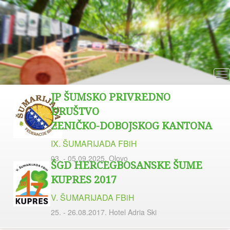
To
na
JP ŠUMSKO PRIVREDNO
DRUŠTVO
ZENIČKO-DOBOJSKOG KANTONA
IX. ŠUMARIJADA FBiH
03. - 05.09.2025. Olovo
ŠGD HERCEGBOSANSKE ŠUME
KUPRES 2017
V. ŠUMARIJADA FBiH
25. - 26.08.2017. Hotel Adria Ski