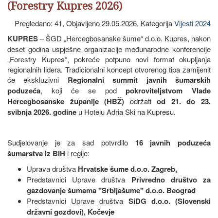
(Forestry Kupres 2026)
Pregledano: 41, Objavljeno 29.05.2026, Kategorija
Vijesti 2024
KUPRES
– ŠGD „Hercegbosanske šume“ d.o.o. Kupres, nakon
deset godina uspješne organizacije međunarodne konferencije
„Forestry Kupres“, pokreće potpuno novi format okupljanja
regionalnih lidera. Tradicionalni koncept otvorenog tipa zamijenit
će ekskluzivni
Regionalni summit javnih šumarskih
poduzeća
, koji će se pod
pokroviteljstvom Vlade
Hercegbosanske županije (HBŽ)
održati
od 21. do 23.
svibnja 2026. godine
u Hotelu Adria Ski na Kupresu.
Sudjelovanje je za sad potvrdilo
16 javnih poduzeća
šumarstva iz BIH
i regije:
Uprava društva
Hrvatske šume d.o.o. Zagreb,
Predstavnici Uprave društva
Privredno društvo za
gazdovanje šumama "Srbijašume" d.o.o. Beograd
Predstavnici Uprave društva
SiDG d.o.o. (Slovenski
državni gozdovi), Kočevje