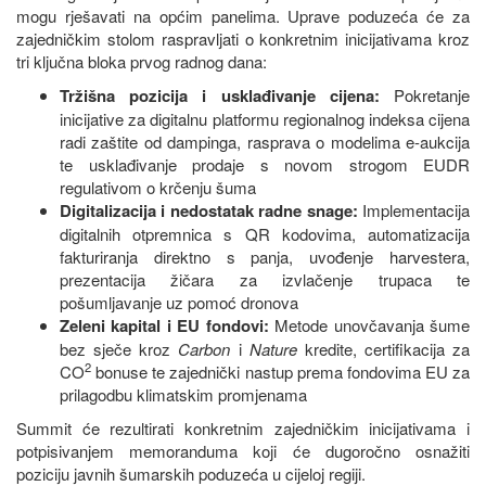
mogu rješavati na općim panelima. Uprave poduzeća će za
zajedničkim stolom raspravljati o konkretnim inicijativama kroz
tri ključna bloka prvog radnog dana:
Tržišna pozicija i usklađivanje cijena:
Pokretanje
inicijative za digitalnu platformu regionalnog indeksa cijena
radi zaštite od dampinga, rasprava o modelima e-aukcija
te usklađivanje prodaje s novom strogom EUDR
regulativom o krčenju šuma
Digitalizacija i nedostatak radne snage:
Implementacija
digitalnih otpremnica s QR kodovima, automatizacija
fakturiranja direktno s panja, uvođenje harvestera,
prezentacija žičara za izvlačenje trupaca te
pošumljavanje uz pomoć dronova
Zeleni kapital i EU fondovi:
Metode unovčavanja šume
bez sječe kroz
Carbon
i
Nature
kredite, certifikacija za
2
CO
bonuse te zajednički nastup prema fondovima EU za
prilagodbu klimatskim promjenama
Summit će rezultirati konkretnim zajedničkim inicijativama i
potpisivanjem memoranduma koji će dugoročno osnažiti
poziciju javnih šumarskih poduzeća u cijeloj regiji.