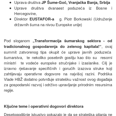
Uprava društva
JP Šume-Goč, Vranjačka Banja, Srbija
Uprave društva dvanaest poduzeća iz Bosne i
Hercegovine,
Direktor
EUSTAFOR-a
g. Piotr Borkowski (Udruženje
državnih šuma na nivou Europske unije)
Pod sloganom
„Transformacija šumarskog sektora - od
tradicionalnog gospodarenja do zelenog kapitala!“
, ovaj
summit zatvorenog tipa okupit će uprave javnih poduzeća
šumarstva, te nekoliko posebnih gostiju kao što su resorni
ministri te vodeće europske stručnjake i izaslanike. Cilj je
izravno rješavanje specifičnih i gorućih izazova struke koji
zahtijevaju operativne dogovore na najvišoj razini. Podrška
Vlade HBŽ dodatno potvrđuje stratešku važnost ovog događaja
za gospodarski razvoj i održivo upravljanje prirodnim resursima
regije.
Ključne teme i operativni dogovori direktora
Desetogodišnje iskustvo pokazalo je da se strateška pitanja ne