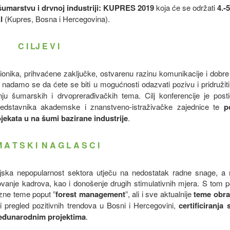
 šumarstvu i drvnoj industriji: KUPRES 2019
koja će se održati
4.-5
I
(Kupres, Bosna i Hercegovina).
C I LJ E V I
ionika, prihvaćene zaključke, ostvarenu razinu komunikacije i dobre
, nadamo se da ćete se biti u mogućnosti odazvati pozivu i pridružit
nju šumarskih i drvoprerađivačkih tema. Cilj konferencije je post
 predstavnika akademske i znanstveno-istraživačke zajednice te
p
ojekata u na šumi bazirane industrije
.
 A T S K I N A G L A S C I
jska nepopularnost sektora utječu na nedostatak radne snage, a
anje kadrova, kao i donošenje drugih stimulativnih mjera. S tom 
azne teme poput ”
forest management
”, ali i sve aktualnije
teme obra
 pregled pozitivnih trendova u Bosni i Hercegovini,
certificiranja 
eđunarodnim projektima
.