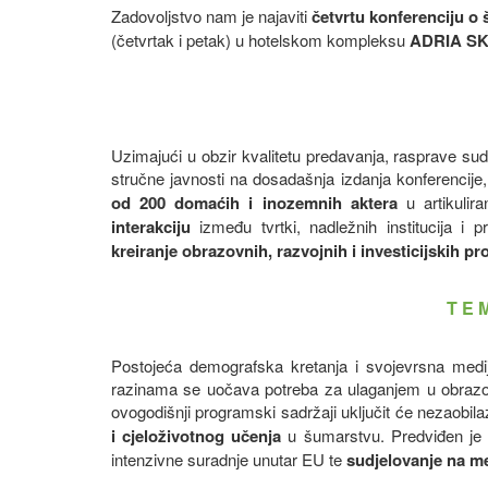
Zadovoljstvo nam je najaviti
četvrtu konferenciju o
(četvrtak i petak) u hotelskom kompleksu
ADRIA SK
Uzimajući u obzir kvalitetu predavanja, rasprave sud
stručne javnosti na dosadašnja izdanja konferencije
od 200 domaćih i inozemnih aktera
u artikulira
interakciju
između tvrtki, nadležnih institucija i
kreiranje obrazovnih, razvojnih i investicijskih pr
T E M
Postojeća demografska kretanja i svojevrsna medi
razinama se uočava potreba za ulaganjem u obrazov
ovogodišnji programski sadržaji uključit će nezaobil
i cjeloživotnog učenja
u šumarstvu. Predviđen je i
intenzivne suradnje unutar EU te
sudjelovanje na m