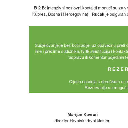
B 2 B
: intenzivni poslovni kontakti mogući su za 
Kupres, Bosna i Hercegovina) |
Ručak
je osiguran 
Sudjelovanje je bez kotizacije, uz obaveznu pretho
ime i prezime sudionika, tvrtku/instituciju i kontak
raspravu ili komentar pojedinih
R E Z E R
Cijena noćenja s doručkom u jed
Rezervacije su moguće 
Marijan Kavran
direktor Hrvatski drvni klaster