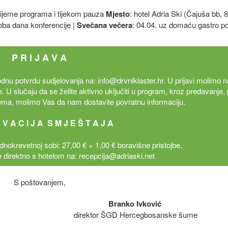
vrijeme programa i tijekom pauza
Mjesto
: hotel Adria Ski (Čajuša bb, 
oba dana konferencije |
Svečana večera
: 04.04. uz domaću gastro 
P R I J A V A
dnu potvrdu sudjelovanja na: info@drvniklaster.hr. U prijavi molimo n
te. U slučaju da se želite aktivno uključiti u program, kroz predavanje,
 tema, molimo Vas da nam dostavite povratnu informaciju.
 V A C I J A S M J E Š T A J A
nokrevetnoj sobi: 27,00 € + 1,00 € boravišne pristojbe.
direktno s hotelom na: recepcija@adriaski.net
S poštovanjem,
Branko Ivković
direktor ŠGD Hercegbosanske šume