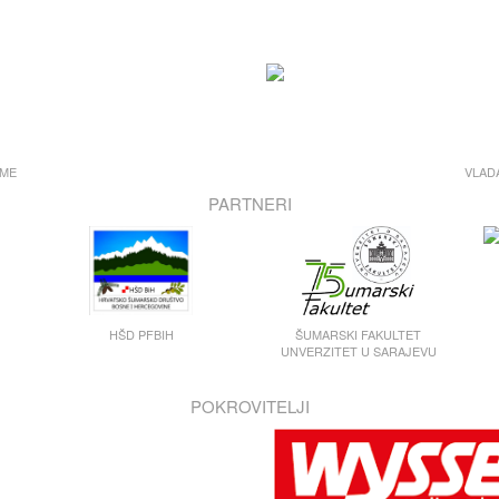
UME
VLAD
PARTNERI
HŠD PFBIH
ŠUMARSKI FAKULTET
UNVERZITET U SARAJEVU
POKROVITELJI