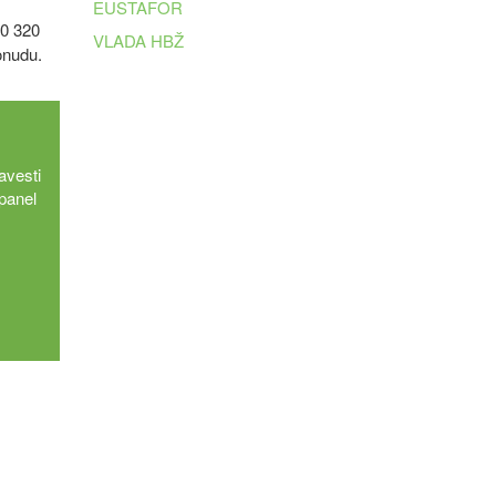
EUSTAFOR
80 320
VLADA HBŽ
ponudu.
avesti
 panel