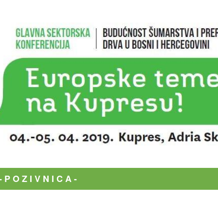
- P O Z I V N I C A -