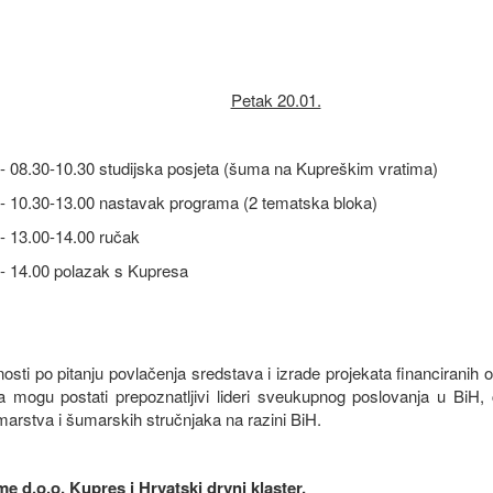
Petak 20.01.
- 08.30-10.30 studijska posjeta (šuma na Kupreškim vratima)
- 10.30-13.00 nastavak programa (2 tematska bloka)
- 13.00-14.00 ručak
- 14.00 polazak s Kupresa
i po pitanju povlačenja sredstava i izrade projekata financiranih o
mogu postati prepoznatljivi lideri sveukupnog poslovanja u BiH,
umarstva i šumarskih stručnjaka na razini BiH.
 d.o.o. Kupres i Hrvatski drvni klaster.