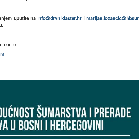
vanjem uputite na
info@drvniklaster.hr
i
marijan.lozancic@hbsu
u.
erencije:
am