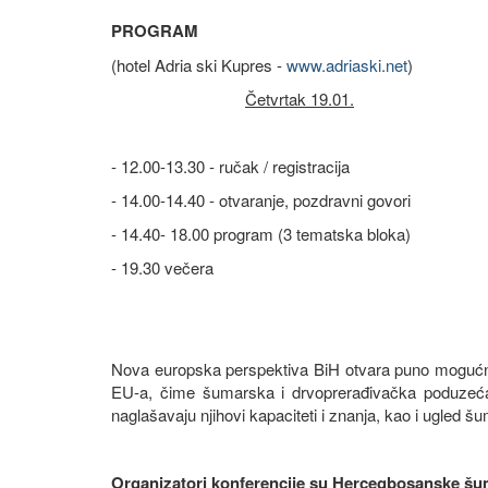
PROGRAM
(hotel Adria ski Kupres -
www.adriaski.net
)
Četvrtak 19.01.
- 12.00-13.30 - ručak / registracija
- 14.00-14.40 - otvaranje, pozdravni govori
- 14.40- 18.00 program (3 tematska bloka)
- 19.30 večera
Nova europska perspektiva BiH otvara puno mogućnost
EU-a, čime šumarska i drvoprerađivačka poduzeća 
naglašavaju njihovi kapaciteti i znanja, kao i ugled š
Organizatori konferencije su Hercegbosanske šume