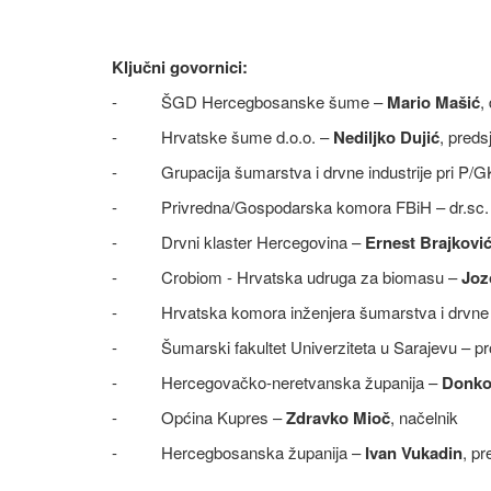
Ključni govornici:
- ŠGD Hercegbosanske šume –
Mario Mašić
,
- Hrvatske šume d.o.o. –
Nediljko Dujić
, pred
- Grupacija šumarstva i drvne industrije pri P/
- Privredna/Gospodarska komora FBiH – dr.sc
- Drvni klaster Hercegovina –
Ernest Brajkovi
- Crobiom - Hrvatska udruga za biomasu –
Joz
- Hrvatska komora inženjera šumarstva i drvne t
- Šumarski fakultet Univerziteta u Sarajevu – pro
- Hercegovačko-neretvanska županija –
Donko
- Općina Kupres –
Zdravko Mioč
, načelnik
- Hercegbosanska županija –
Ivan Vukadin
, p