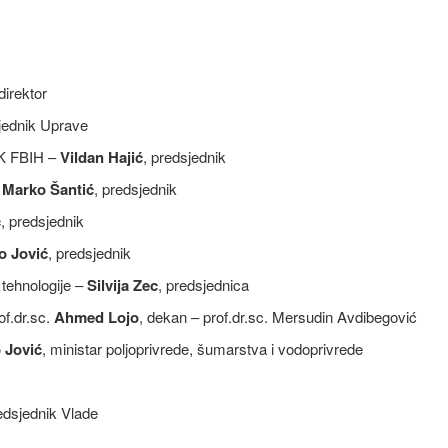
 direktor
sjednik Uprave
GK FBIH –
Vildan Hajić
, predsjednik
.
Marko Šantić
, predsjednik
ć
, predsjednik
o Jović
, predsjednik
ehnologije –
Silvija Zec
, predsjednica
f.dr.sc.
Ahmed Lojo
, dekan – prof.dr.sc. Mersudin Avdibegović
 Jović
, ministar poljoprivrede, šumarstva i vodoprivrede
redsjednik Vlade