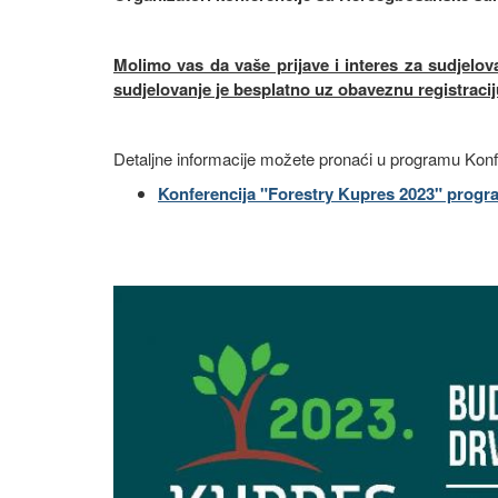
Molimo vas da vaše prijave i interes za sudjelo
sudjelovanje je besplatno uz obaveznu registracij
Detaljne informacije možete pronaći u programu Konf
Konferencija "Forestry Kupres 2023" progr