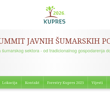
HERCEGBOSANSKE ŠUME
Promoviramo odgovorno i održivo gospodarenje šum
Lokacija
Kontakt
Forestry Kupres 2025
Vijesti