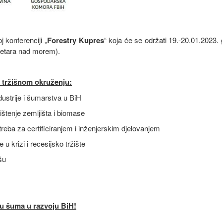
konferenciji „
Forestry Kupres
“ koja će se održati 19.-20.01.2023.
metara nad morem).
 tržišnom okruženju:
strije i šumarstva u BiH
tenje zemljišta i biomase
ba za certificiranjem i inženjerskim djelovanjem
 krizi i recesijsko tržište
šu
ogu šuma u razvoju BiH!