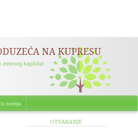
ama
Iz medija
OTVARANJE