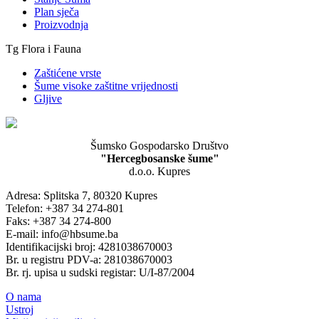
Plan sječa
Proizvodnja
Tg Flora i Fauna
Zaštićene vrste
Šume visoke zaštitne vrijednosti
Gljive
Šumsko Gospodarsko Društvo
"Hercegbosanske šume"
d.o.o. Kupres
Adresa: Splitska 7, 80320 Kupres
Telefon: +387 34 274-801
Faks: +387 34 274-800
E-mail: info@hbsume.ba
Identifikacijski broj: 4281038670003
Br. u registru PDV-a: 281038670003
Br. rj. upisa u sudski registar: U/I-87/2004
O nama
Ustroj