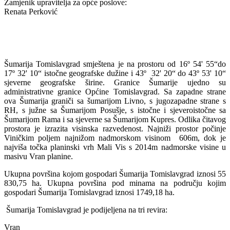
Zamjenik upravitelja za opće poslove:
Renata Perković
Šumarija Tomislavgrad smještena je na prostoru od 16º
54' 55“do
17º 32' 10“ istočne geografske dužine i 43º
32' 20“ do 43º 53' 10“
sjeverne geografske širine. Granice Šumarije ujedno su
administrativne granice Općine Tomislavgrad. Sa zapadne strane
ova Šumarija graniči sa šumarijom Livno, s jugozapadne strane s
RH, s južne sa Šumarijom Posušje, s istočne i sjeveroistočne sa
Šumarijom Rama i sa sjeverne sa Šumarijom Kupres. Odlika čitavog
prostora je izrazita visinska razvedenost. Najniži prostor počinje
Viničkim poljem najnižom nadmorskom visinom
606m, dok je
najviša točka planinski vrh Mali Vis s 2014m nadmorske visine u
masivu Vran planine.
Ukupna površina kojom gospodari Šumarija Tomislavgrad iznosi 55
830,75 ha. Ukupna površina pod minama na području kojim
gospodari Šumarija Tomislavgrad iznosi 1749,18 ha.
Šumarija Tomislavgrad je podijeljena na tri revira:
Vran