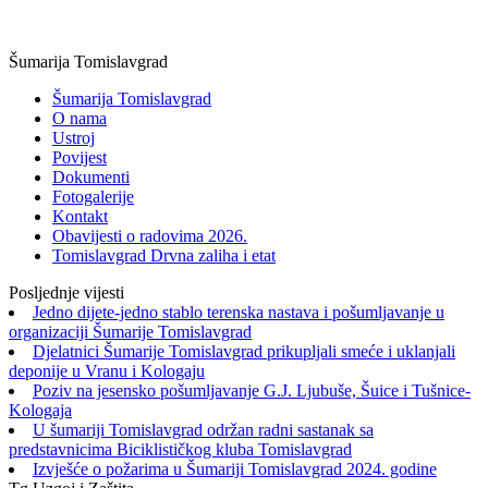
Šumarija Tomislavgrad
Šumarija Tomislavgrad
O nama
Ustroj
Povijest
Dokumenti
Fotogalerije
Kontakt
Obavijesti o radovima 2026.
Tomislavgrad Drvna zaliha i etat
Posljednje vijesti
Jedno dijete-jedno stablo terenska nastava i pošumljavanje u
organizaciji Šumarije Tomislavgrad
Djelatnici Šumarije Tomislavgrad prikupljali smeće i uklanjali
deponije u Vranu i Kologaju
Poziv na jesensko pošumljavanje G.J. Ljubuše, Šuice i Tušnice-
Kologaja
U šumariji Tomislavgrad održan radni sastanak sa
predstavnicima Biciklističkog kluba Tomislavgrad
Izvješće o požarima u Šumariji Tomislavgrad 2024. godine