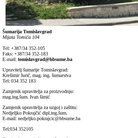
Šumarija Tomislavgrad
Mijata Tomića 104
Tel: +387/34 352-105
Faks: +387/34 352-183
E-mail:
tomislavgrad@hbsume.ba
Upravitelj šumarije Tomislavgrad:
Krešimir Jurič, mag. ing. šumarstva
Tel: 034 352 183
Zamjenik upravitelja za proizvodnju:
mag.ing.šum. Ivan šimić
Zamjenik upravitelja za uzgoj i zaštitu:
Nedjeljko Pokrajčić dipl.ing.šum.
E-mail: nedjeljko.pokrajcic@hbsume.ba
Tel:034 352105