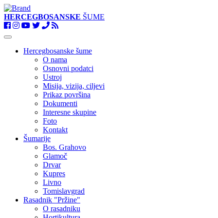
HERCEGBOSANSKE
ŠUME
Toggle
navigation
Hercegbosanske šume
O nama
Osnovni podatci
Ustroj
Misija, vizija, ciljevi
Prikaz površina
Dokumenti
Interesne skupine
Foto
Kontakt
Šumarije
Bos. Grahovo
Glamoč
Drvar
Kupres
Livno
Tomislavgrad
Rasadnik "Pržine"
O rasadniku
Hortikultura