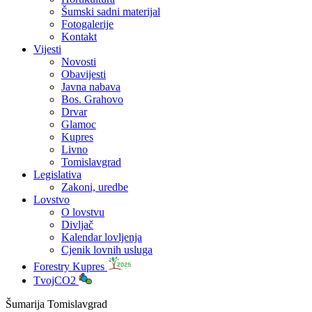
Šumski sadni materijal
Fotogalerije
Kontakt
Vijesti
Novosti
Obavijesti
Javna nabava
Bos. Grahovo
Drvar
Glamoc
Kupres
Livno
Tomislavgrad
Legislativa
Zakoni, uredbe
Lovstvo
O lovstvu
Divljač
Kalendar lovljenja
Cjenik lovnih usluga
Forestry Kupres
TvojCO2
Šumarija Tomislavgrad