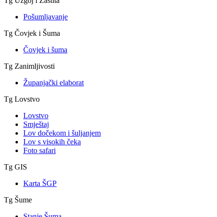
Tg Uzgoj i Zaštita
Pošumljavanje
Tg Čovjek i Šuma
Čovjek i šuma
Tg Zanimljivosti
Županjački elaborat
Tg Lovstvo
Lovstvo
Smještaj
Lov dočekom i šuljanjem
Lov s visokih čeka
Foto safari
Tg GIS
Karta ŠGP
Tg Šume
Stanje Šuma