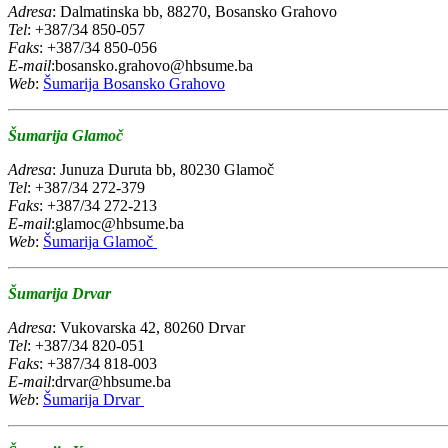
Adresa
: Dalmatinska bb, 88270, Bosansko Grahovo
Tel
: +387/34 850-057
Faks
: +387/34 850-056
E-mail
:bosansko.grahovo@hbsume.ba
Web
:
Šumarija Bosansko Grahovo
Šumarija Glamoč
Adresa
: Junuza Duruta bb, 80230 Glamoč
Tel
: +387/34 272-379
Faks
: +387/34 272-213
E-mail
:glamoc@hbsume.ba
Web
:
Šumarija Glamoč
Šumarija Drvar
Adresa
: Vukovarska 42, 80260 Drvar
Tel
: +387/34 820-051
Faks
: +387/34 818-003
E-mail
:drvar@hbsume.ba
Web
:
Šumarija Drvar