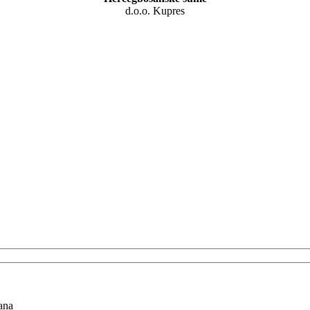
d.o.o. Kupres
ana