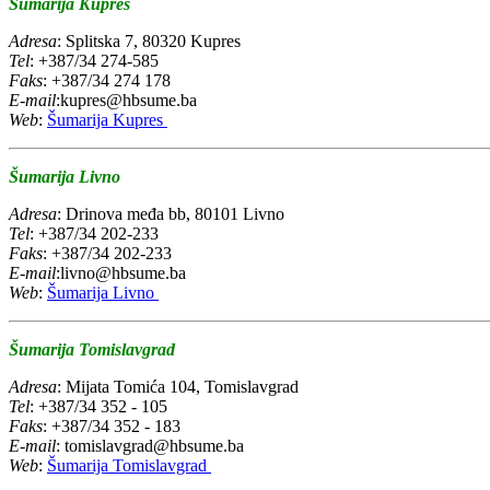
Šumarija Kupres
Adresa
: Splitska 7, 80320 Kupres
Tel
: +387/34 274-585
Faks
: +387/34 274 178
E-mail
:kupres@hbsume.ba
Web
:
Šumarija Kupres
Šumarija Livno
Adresa
: Drinova međa bb, 80101 Livno
Tel
: +387/34 202-233
Faks
: +387/34 202-233
E-mail
:livno@hbsume.ba
Web
:
Šumarija Livno
Šumarija Tomislavgrad
Adresa
: Mijata Tomića 104, Tomislavgrad
Tel
: +387/34 352 - 105
Faks
: +387/34 352 - 183
E-mail
: tomislavgrad@hbsume.ba
Web
:
Šumarija Tomislavgrad