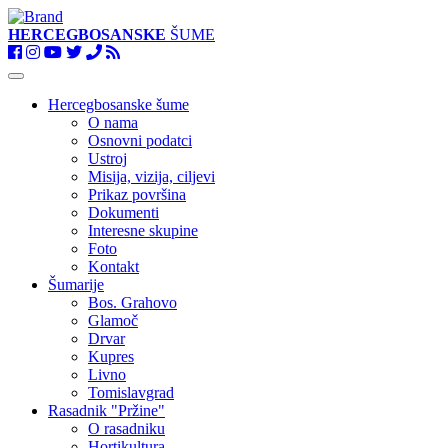
HERCEGBOSANSKE
ŠUME
Toggle
navigation
Hercegbosanske šume
O nama
Osnovni podatci
Ustroj
Misija, vizija, ciljevi
Prikaz površina
Dokumenti
Interesne skupine
Foto
Kontakt
Šumarije
Bos. Grahovo
Glamoč
Drvar
Kupres
Livno
Tomislavgrad
Rasadnik "Pržine"
O rasadniku
Hortikultura