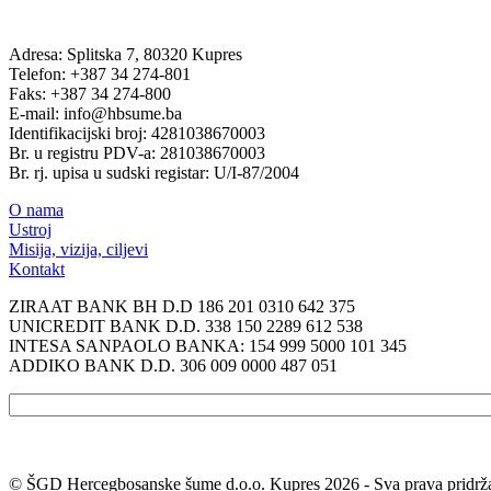
Adresa: Splitska 7, 80320 Kupres
Telefon: +387 34 274-801
Faks: +387 34 274-800
E-mail: info@hbsume.ba
Identifikacijski broj: 4281038670003
Br. u registru PDV-a: 281038670003
Br. rj. upisa u sudski registar: U/I-87/2004
O nama
Ustroj
Misija, vizija, ciljevi
Kontakt
ZIRAAT BANK BH D.D 186 201 0310 642 375
UNICREDIT BANK D.D. 338 150 2289 612 538
INTESA SANPAOLO BANKA: 154 999 5000 101 345
ADDIKO BANK D.D. 306 009 0000 487 051
© ŠGD Hercegbosanske šume d.o.o. Kupres 2026 - Sva prava pridrž