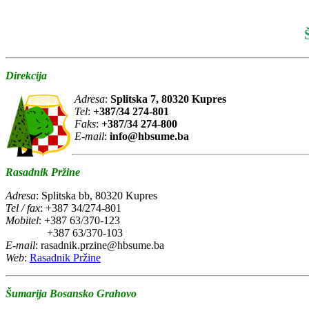
Direkcija
Adresa
:
Splitska 7, 80320 Kupres
Tel
:
+387/34 274-801
Faks
:
+387/34 274-800
E-mail
:
info@hbsume.ba
Rasadnik Pržine
Adresa
: Splitska bb, 80320 Kupres
Tel / fax
: +387 34/274-801
Mobitel
: +387 63/370-123
+387 63/370-103
E-mail
: rasadnik.przine@hbsume.ba
Web
:
Rasadnik Pržine
Šumarija Bosansko Grahovo