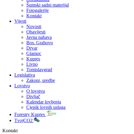
Šumski sadni materijal
Fotogalerije
Kontakt
Vijesti
Novosti
Obavijesti
Javna nabava
Bos. Grahovo
Drvar
Glamoc
Kupres
Livno
Tomislavgrad
Legislativa
Zakoni, uredbe
Lovstvo
O lovstvu
Divljač
Kalendar lovljenja
Cjenik lovnih usluga
Forestry Kupres
TvojCO2
Kontakt