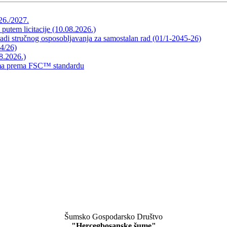
026./2027.
 putem licitacije (10.08.2026.)
radi stručnog osposobljavanja za samostalan rad (01/1-2045-26)
44/26)
8.2026.)
mama prema FSC™ standardu
Šumsko Gospodarsko Društvo
"Hercegbosanske šume"