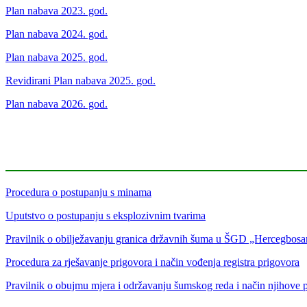
Plan nabava 2023. god.
Plan nabava 2024. god.
Plan nabava 2025. god.
Revidirani Plan nabava 2025. god.
Plan nabava 2026. god.
Procedura o postupanju s minama
Uputstvo o postupanju s eksplozivnim tvarima
Pravilnik o obilježavanju granica državnih šuma u ŠGD „Hercegbosans
Procedura za rješavanje prigovora i način vođenja registra prigovora
Pravilnik o obujmu mjera i održavanju šumskog reda i način njihove