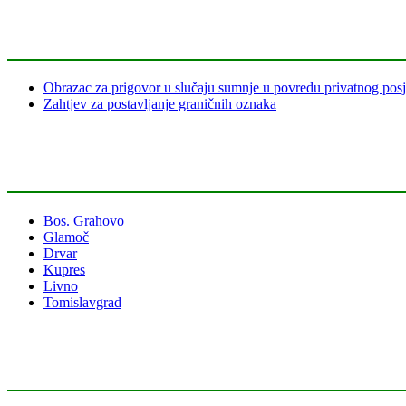
Obrazac za prigovor u slučaju sumnje u povredu privatnog pos
Zahtjev za postavljanje graničnih oznaka
Bos. Grahovo
Glamoč
Drvar
Kupres
Livno
Tomislavgrad