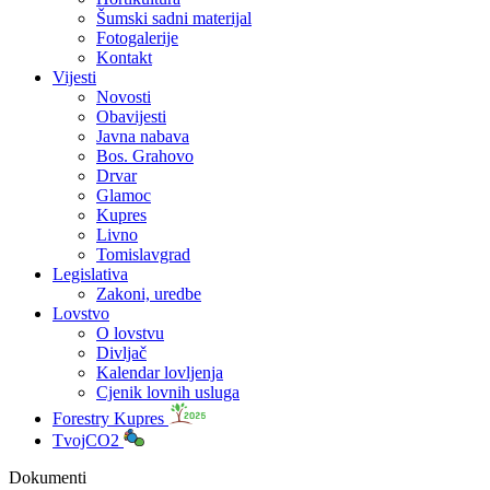
Šumski sadni materijal
Fotogalerije
Kontakt
Vijesti
Novosti
Obavijesti
Javna nabava
Bos. Grahovo
Drvar
Glamoc
Kupres
Livno
Tomislavgrad
Legislativa
Zakoni, uredbe
Lovstvo
O lovstvu
Divljač
Kalendar lovljenja
Cjenik lovnih usluga
Forestry Kupres
TvojCO2
Dokumenti