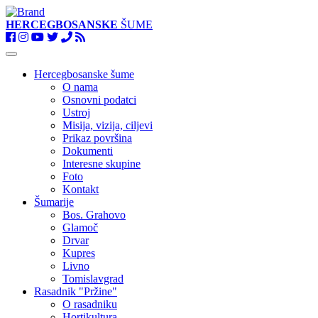
HERCEGBOSANSKE
ŠUME
Toggle
navigation
Hercegbosanske šume
O nama
Osnovni podatci
Ustroj
Misija, vizija, ciljevi
Prikaz površina
Dokumenti
Interesne skupine
Foto
Kontakt
Šumarije
Bos. Grahovo
Glamoč
Drvar
Kupres
Livno
Tomislavgrad
Rasadnik "Pržine"
O rasadniku
Hortikultura