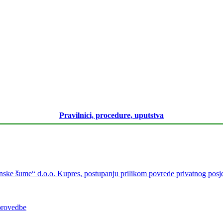
Pravilnici, procedure, uputstva
ke šume“ d.o.o. Kupres, postupanju prilikom povrede privatnog posjeda
 provedbe