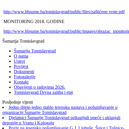
http://www.hbsume.ba/tomislavgrad/public/files/zaštićene vrste.pdf
MONITORING 2018. GODINE
http://www.hbsume.ba/tomislavgrad/public/images/obrazac_monitorin
Šumarija Tomislavgrad
Šumarija Tomislavgrad
O nama
Ustroj
Povijest
Dokumenti
Fotogalerije
Kontakt
Obavijesti o radovima 2026.
Tomislavgrad Drvna zaliha i etat
Posljednje vijesti
Jedno dijete-jedno stablo terenska nastava i pošumljavanje u
organizaciji Šumarije Tomislavgrad
Djelatnici Šumarije Tomislavgrad prikupljali smeće i uklanjali
deponije u Vranu i Kologaju
Poziv na jesensko pošumljavanje G.J. Ljubuše, Šuice i Tušnice-