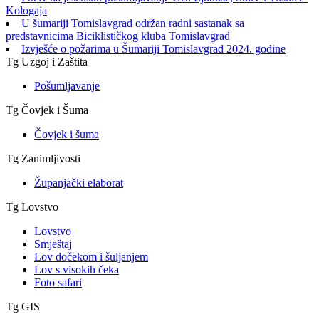
Kologaja
U šumariji Tomislavgrad održan radni sastanak sa
predstavnicima Biciklističkog kluba Tomislavgrad
Izvješće o požarima u Šumariji Tomislavgrad 2024. godine
Tg Uzgoj i Zaštita
Pošumljavanje
Tg Čovjek i Šuma
Čovjek i šuma
Tg Zanimljivosti
Županjački elaborat
Tg Lovstvo
Lovstvo
Smještaj
Lov dočekom i šuljanjem
Lov s visokih čeka
Foto safari
Tg GIS