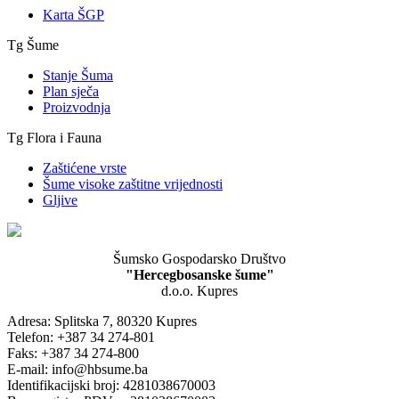
Karta ŠGP
Tg Šume
Stanje Šuma
Plan sječa
Proizvodnja
Tg Flora i Fauna
Zaštićene vrste
Šume visoke zaštitne vrijednosti
Gljive
Šumsko Gospodarsko Društvo
"Hercegbosanske šume"
d.o.o. Kupres
Adresa: Splitska 7, 80320 Kupres
Telefon: +387 34 274-801
Faks: +387 34 274-800
E-mail: info@hbsume.ba
Identifikacijski broj: 4281038670003