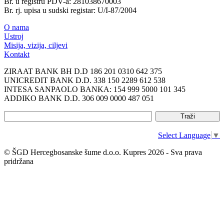
Br. u registru PDV-a: 281038670003
Br. rj. upisa u sudski registar: U/I-87/2004
O nama
Ustroj
Misija, vizija, ciljevi
Kontakt
ZIRAAT BANK BH D.D 186 201 0310 642 375
UNICREDIT BANK D.D. 338 150 2289 612 538
INTESA SANPAOLO BANKA: 154 999 5000 101 345
ADDIKO BANK D.D. 306 009 0000 487 051
Select Language
▼
© ŠGD Hercegbosanske šume d.o.o. Kupres 2026 - Sva prava
pridržana