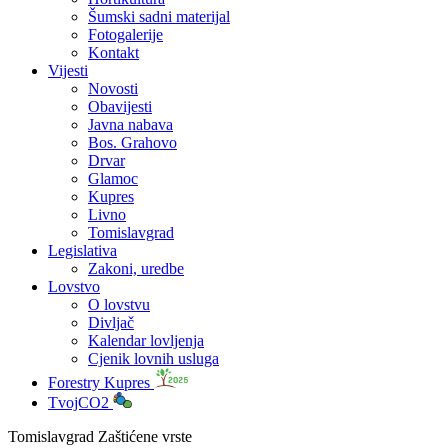
Šumski sadni materijal
Fotogalerije
Kontakt
Vijesti
Novosti
Obavijesti
Javna nabava
Bos. Grahovo
Drvar
Glamoc
Kupres
Livno
Tomislavgrad
Legislativa
Zakoni, uredbe
Lovstvo
O lovstvu
Divljač
Kalendar lovljenja
Cjenik lovnih usluga
Forestry Kupres
TvojCO2
Tomislavgrad Zaštićene vrste