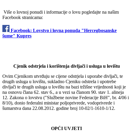
Više o lovnoj ponudi i informacije o lovu pogledajte na našim
Facebook stranicama:
Facebook: Lovstvo i lovna ponuda "Hercegbosanske
šume" Kupres
Cjenik odstrjela i korištenja divljači i usluga u lovištu
Ovim Cjenikom utvrđuju se cijene odstrjela i uporabe divljači, te
drugih usluga u lovištu, sukladno Cjeniku odstrela i upotrebe
divljači te drugih usluga u lovištu na bazi tržišne vrijednosti koji je
na osnovu člana 62. stav 6., a u vezi sa članom 90. stav 1. alineja
12. Zakona o lovstvu ("Službene novine Federacije BiH", br. 4/06 i
8/10), donio federalni ministar poljoprivrede, vodoprivrede i
šumarstva dana 22.08.2012. godine broj 10-02/1-1610-1/12.
OPĆI UVJETI