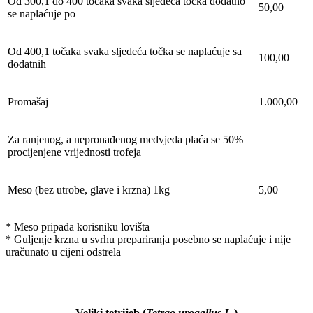
Od 300,1 do 400 točaka svaka sljedeća točka dodatno
50,00
se naplaćuje po
Od 400,1 točaka svaka sljedeća točka se naplaćuje sa
100,00
dodatnih
Promašaj
1.000,00
Za ranjenog, a nepronađenog medvjeda plaća se 50%
procijenjene vrijednosti trofeja
Meso (bez utrobe, glave i krzna) 1kg
5,00
* Meso pripada korisniku lovišta
* Guljenje krzna u svrhu prepariranja posebno se naplaćuje i nije
uračunato u cijeni odstrela
Veliki tetrijeb
(
Tetrao urogallus L.
)