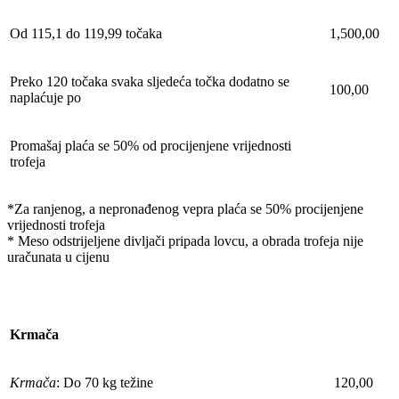
Od 115,1 do 119,99 točaka
1,500,00
Preko 120 točaka svaka sljedeća točka dodatno se
100,00
naplaćuje po
Promašaj plaća se 50% od procijenjene vrijednosti
trofeja
*Za ranjenog, a nepronađenog vepra plaća se 50% procijenjene
vrijednosti trofeja
* Meso odstrijeljene divljači pripada lovcu, a obrada trofeja nije
uračunata u cijenu
Krmača
Krmača
: Do 70 kg težine
120,00