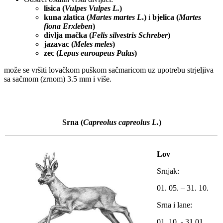
lisica (
Vulpes Vulpes L.
)
kuna zlatica (
Martes martes L
.)
i
bjelica (
Martes
fiona Erxleben
)
divlja mačka (
Felis silvestris Schreber
)
jazavac (
Meles meles
)
zec (
Lepus euroapeus Palas
)
može se vršiti lovačkom puškom sačmaricom uz upotrebu strjeljiva
sa sačmom (zrnom) 3.5 mm i više.
Srna
(
Capreolus capreolus L.
)
Lov
Srnjak:
01. 05. – 31. 10.
Srna i lane:
01. 10. - 31.01.