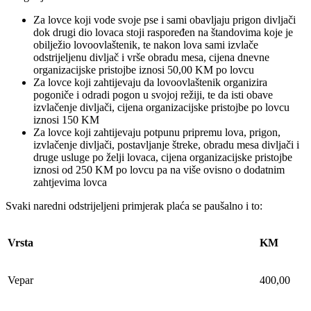
Za lovce koji vode svoje pse i sami obavljaju prigon divljači
dok drugi dio lovaca stoji raspoređen na štandovima koje je
obilježio lovoovlaštenik, te nakon lova sami izvlače
odstrijeljenu divljač i vrše obradu mesa, cijena dnevne
organizacijske pristojbe iznosi 50,00 KM po lovcu
Za lovce koji zahtijevaju da lovoovlaštenik organizira
pogoniče i odradi pogon u svojoj režiji, te da isti obave
izvlačenje divljači, cijena organizacijske pristojbe po lovcu
iznosi 150 KM
Za lovce koji zahtijevaju potpunu pripremu lova, prigon,
izvlačenje divljači, postavljanje štreke, obradu mesa divljači i
druge usluge po želji lovaca, cijena organizacijske pristojbe
iznosi od 250 KM po lovcu pa na više ovisno o dodatnim
zahtjevima lovca
Svaki naredni odstrijeljeni primjerak plaća se paušalno i to:
Vrsta
KM
Vepar
400,00