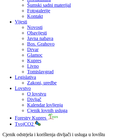
Šumski sadni materijal
Fotogalerije
Kontakt
Vijesti
Novosti
Obavijesti
Javna nabava
Bos. Grahovo
Drvar
Glamoc
Kupres
Livno
Tomislavgrad
Legislativa
Zakoni, uredbe
Lovstvo
O lovstvu
Divljač
Kalendar lovljenja
Cjenik lovnih usluga
Forestry Kupres
TvojCO2
Cjenik odstrjela i korištenja divljači i usluga u lovištu