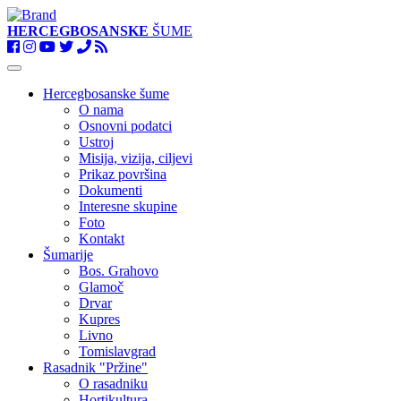
HERCEGBOSANSKE
ŠUME
Toggle
navigation
Hercegbosanske šume
O nama
Osnovni podatci
Ustroj
Misija, vizija, ciljevi
Prikaz površina
Dokumenti
Interesne skupine
Foto
Kontakt
Šumarije
Bos. Grahovo
Glamoč
Drvar
Kupres
Livno
Tomislavgrad
Rasadnik "Pržine"
O rasadniku
Hortikultura