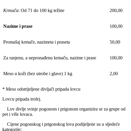
Krmača
: Od 71 do 100 kg težine
200,00
Nazime i prase
100,00
Promašaj krmače, nazimeta i praseta
50,00
Za ranjenu, a nepronađenu krmaču, nazime i prase
100,00
Meso u koži (bez utrobe i glave) 1 kg
2,00
* Meso odstrijeljene divljači pripada lovcu
Lovcu pripada trofej.
Lov divlje svinje pogonom i prigonom organizira se za grupe od
pet i više lovaca.
Cijene pogonskog i prigonskog lova podijeljene su u sljedeće
kategorije: