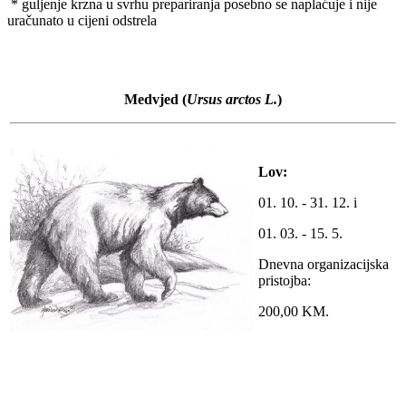
* guljenje krzna u svrhu prepariranja posebno se naplaćuje i nije
uračunato u cijeni odstrela
Medvjed
(
Ursus arctos L.
)
Lov:
01. 10. - 31. 12. i
01. 03. - 15. 5.
Dnevna organizacijska
pristojba:
200,00 KM.