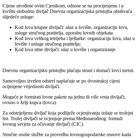
Cijene utvrđene ovim Cjenikom, odnose se na procijenjenu i u
lovištu slobodnu divljač Dnevna organizacijska pristojba obuhvaća
slijedeće usluge:
Kod lova krupne divljači: ulaz u lovište, organizaciju lova,
usluge stručnog pratitelja, uporabu lovnih objekata
Kod lova velikog tetrijeba i lještarke: organizaciju lova, ulaz u
lovište i usluge stručnog pratitelja;
Kod lova sitne divljači: ulaz u lovište i organiziranje
Dnevnu organizacijsku pristojbu plaćaju strani i domaći lovci turisti.
Samovoljno izvršen odstrel naplaćuje se po dvostrukoj cijeni
ocijenjene vrijednosti divljači.
Moguće je formirati lovne pakete na jednu ili više vrsta divljači,
ovisno o želji kupca (lovca)
Za odstrijeljenu divljač koja podliježe ocjenjivanju izdaje se trofejni
list. Trofej divljači se ocjenjuje prema Međunarodnog formuli
lovnog savjeta za očuvanje divljači (CIC).
Stručne osobe službe za provedbu lovnogospodarske osnove kada