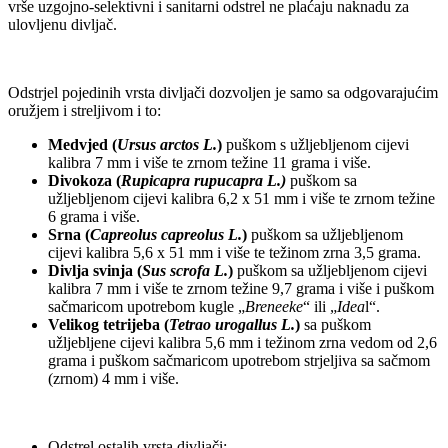
vrše uzgojno-selektivni i sanitarni odstrel ne plaćaju naknadu za
ulovljenu divljač.
Odstrjel pojedinih vrsta divljači dozvoljen je samo sa odgovarajućim
oružjem i streljivom i to:
Medvjed (
Ursus arctos L.
)
puškom s užljebljenom cijevi
kalibra 7 mm i više te zrnom težine 11 grama i više.
Divokoza (
Rupicapra rupucapra L.)
puškom sa
užljebljenom cijevi kalibra 6,2 x 51 mm i više te zrnom težine
6 grama i više.
Srna (
Capreolus capreolus L.
)
puškom sa užljebljenom
cijevi kalibra 5,6 x 51 mm i više te težinom zrna 3,5 grama.
Divlja svinja (
Sus scrofa L.
)
puškom sa užljebljenom cijevi
kalibra 7 mm i više te zrnom težine 9,7 grama i više i puškom
sačmaricom upotrebom kugle „
Breneeke
“ ili „
Idea
l“.
Velikog tetrijeba (
Tetrao urogallus L.
)
sa puškom
užljebljene cijevi kalibra 5,6 mm i težinom zrna vedom od 2,6
grama i puškom sačmaricom upotrebom strjeljiva sa sačmom
(zrnom) 4 mm i više.
Odstrel ostalih vrsta divljači: