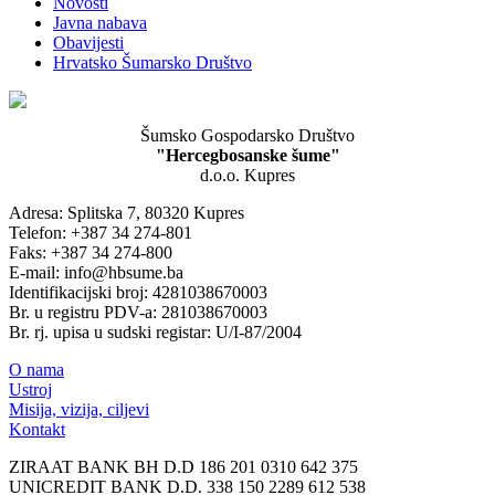
Novosti
Javna nabava
Obavijesti
Hrvatsko Šumarsko Društvo
Šumsko Gospodarsko Društvo
"Hercegbosanske šume"
d.o.o. Kupres
Adresa: Splitska 7, 80320 Kupres
Telefon: +387 34 274-801
Faks: +387 34 274-800
E-mail: info@hbsume.ba
Identifikacijski broj: 4281038670003
Br. u registru PDV-a: 281038670003
Br. rj. upisa u sudski registar: U/I-87/2004
O nama
Ustroj
Misija, vizija, ciljevi
Kontakt
ZIRAAT BANK BH D.D 186 201 0310 642 375
UNICREDIT BANK D.D. 338 150 2289 612 538