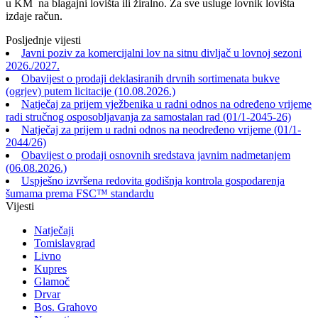
u KM na blagajni lovišta ili žiralno. Za sve usluge lovnik lovišta
izdaje račun.
Posljednje vijesti
Javni poziv za komercijalni lov na sitnu divljač u lovnoj sezoni
2026./2027.
Obavijest o prodaji deklasiranih drvnih sortimenata bukve
(ogrjev) putem licitacije (10.08.2026.)
Natječaj za prijem vježbenika u radni odnos na određeno vrijeme
radi stručnog osposobljavanja za samostalan rad (01/1-2045-26)
Natječaj za prijem u radni odnos na neodređeno vrijeme (01/1-
2044/26)
Obavijest o prodaji osnovnih sredstava javnim nadmetanjem
(06.08.2026.)
Uspješno izvršena redovita godišnja kontrola gospodarenja
šumama prema FSC™ standardu
Vijesti
Natječaji
Tomislavgrad
Livno
Kupres
Glamoč
Drvar
Bos. Grahovo