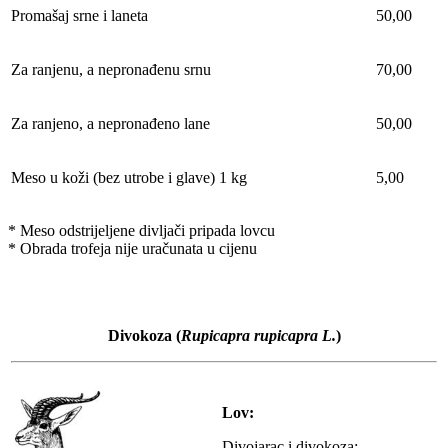
Promašaj srne i laneta
50,00
Za ranjenu, a nepronađenu srnu
70,00
Za ranjeno, a nepronađeno lane
50,00
Meso u koži (bez utrobe i glave) 1 kg
5,00
* Meso odstrijeljene divljači pripada lovcu
* Obrada trofeja nije uračunata u cijenu
Divokoza
(
Rupicapra rupicapra L.
)
Lov:
Divojarac i divokoza: